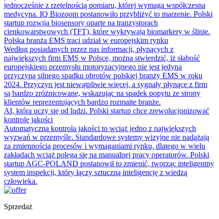
jednocześnie z rzetelnością pomiaru, której wymaga współczesna
medycyna. IQ Biozoom postanowiło przybliżyć to marzenie. Polski
startup rozwija biosensory oparte na tranzystorach
cienkowarstwowych (TFT), które wykrywają biomarkery w ślinie.
Polska branża EMS traci udział w europejskim rynku
Według posiadanych przez nas informacji, płynących z
największych firm EMS w Polsce, można stwierdzić, iż słabość
europejskiego przemysłu motoryzacyjnego nie jest jedyną
przyczyną silnego spadku obrotów polskiej branży EMS w roku
2024. Przyczyn jest niewątpliwie więcej, a sygnały płynące z firm
są bardzo zróżnicowane, wskazując na spadek popytu ze strony
klientów reprezentujących bardzo rozmaite branże.
AI, która uczy się od ludzi. Polski startup chce zrewolucjonizować
kontrolę jakości
Automatyczna kontrola jakości to wciąż jedno z największych
wyzwań w przemyśle. Standardowe systemy wizyjne nie nadążają
za zmiennością procesów i wymaganiami rynku, dlatego w wielu
zakładach wciąż polega się na manualnej pracy operatorów. Polski
startup AGC-POLAND postanowił to zmienić, tworząc inteligentny
system inspekcji, który łączy sztuczną inteligencję z wiedzą
człowieka.
Sprzedaż