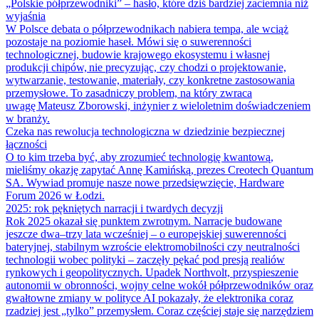
„Polskie półprzewodniki” – hasło, które dziś bardziej zaciemnia niż
wyjaśnia
W Polsce debata o półprzewodnikach nabiera tempa, ale wciąż
pozostaje na poziomie haseł. Mówi się o suwerenności
technologicznej, budowie krajowego ekosystemu i własnej
produkcji chipów, nie precyzując, czy chodzi o projektowanie,
wytwarzanie, testowanie, materiały, czy konkretne zastosowania
przemysłowe. To zasadniczy problem, na który zwraca
uwagę Mateusz Zborowski, inżynier z wieloletnim doświadczeniem
w branży.
Czeka nas rewolucja technologiczna w dziedzinie bezpiecznej
łączności
O to kim trzeba być, aby zrozumieć technologię kwantową,
mieliśmy okazję zapytać Annę Kamińską, prezes Creotech Quantum
SA. Wywiad promuje nasze nowe przedsięwzięcie, Hardware
Forum 2026 w Łodzi.
2025: rok pękniętych narracji i twardych decyzji
Rok 2025 okazał się punktem zwrotnym. Narracje budowane
jeszcze dwa–trzy lata wcześniej – o europejskiej suwerenności
bateryjnej, stabilnym wzroście elektromobilności czy neutralności
technologii wobec polityki – zaczęły pękać pod presją realiów
rynkowych i geopolitycznych. Upadek Northvolt, przyspieszenie
autonomii w obronności, wojny celne wokół półprzewodników oraz
gwałtowne zmiany w polityce AI pokazały, że elektronika coraz
rzadziej jest „tylko” przemysłem. Coraz częściej staje się narzędziem