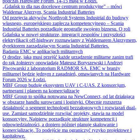
podczas Hardware Forum, 14-15 maja w Łodzi.
„Gdańsk to dla nas docelowe centrum produkcyjne” – mówi
Waldemar Algrzym, Scania Industrial Batteries
Od przejęcia aktywów Northvolt Systems Industrial do budowy
własnego, europejskiego zaplecza kompetencyjnego – Scania
Industrial Batteries porządkuje geografię swojego biznesu. O roli
Gdańska w nowej strukturze, integracji zespołów i przyszłości
elektryfikacji off-highway rozmawiamy z Waldemarem Algrzymem,
dyrektorem zarządzającym Scania Industrial Batteries.
Badania EMC w aplikacjach militarnych
O drodze, jaką musi przejść każde urządzenie militarne zanim trafi
do rąk żołnierzy opowiadają Mateusz Boryszewski i Andrzej
Piwowarski z laboratorium RADMOR SA. EMC w branży
militarnej będzie jednym z zagadnień, omawianych na Hardware
Forum 2026 w Łodzi.
MBF Group buduje ekosystem UAV i C-UAS. Z konsorcjum,
partnerami i planem na komercjalizację
MBF Group to spółka notowana na NewConnect, od lat działająca
w obszarze handlu surowcami i logistyki. Obecnie rozszerza
działalność o segment technologii bezzałogowych i rozwiązań dual-
use. Zamiast samodzielnie rozwijać projekty, stawia na model
konsorcyjny. Najpierw porządkuje strukturę kompetencji i
odpowiedzialności, a dopiero później planuje skalowanie i
komercjalizację. To podejście ma ograniczyć ryzyko projektowe i
kapitałowe.