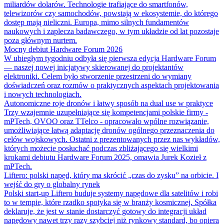
miliardów dolarów. Technologie trafiające do smartfonów,
telewizorów czy samochodów, powstają w ekosystemie, do którego
dostęp mają nieliczni. Europa, mimo silnych fundamentów
naukowych i zaplecza badawczego, w tym układzie od lat pozostaje
poza głównym nurtem.
Mocny debiut Hardware Forum 2026
W ubiegłym tygodniu odbyła się pierwsza edycja Hardware Forum
— naszej nowej inicjatywy skierowanej do projektantów
elektroniki. Celem było stworzenie przestrzeni do wymiany
doświadczeń oraz rozmów o praktycznych aspektach projektowania
i nowych technologiach.
Autonomiczne roje dronów i łatwy sposób na dual use w praktyce
Trzy wzajemnie uzupełniające się kompetencjami polskie firmy -
mPTech, OVOO oraz TTelco - opracowało wpólne rozwiązanie,
umożliwiające łatwą adaptację dronów ogólnego przeznaczenia do
celów wojskowych. Ostatni z prezentowanych przez nas wykładów,
których możecie posłuchać podczas zbliżającego się wielkimi
krokami debiutu Hardware Forum 2025, omawia Jurek Kozieł z
mPTech.
Liftero: polski napęd, który ma skrócić „czas do zysku” na orbicie. I
wejść do gry o globalny rynek
Polski start-up Liftero buduje systemy napędowe dla satelitów i robi
to w tempie, które rzadko spotyka się w branży kosmicznej. Spółka
deklaruje, że jest w stanie dostarczyć gotowy do integracji układ
napędowy nawet trzy razy szybciej niż rynkowy standard, bo opiera