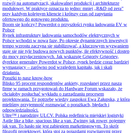
rozwój na automatyzacji, skalowalnej produkcji i architekturze
modułowej. W praktyce oznacza to jedno: mniej „R&D od zera”
przy każdym kolejnym kliencie i krótszy czas od zapytania
ofertowego do gotowego produktu.
Boom się kończy? Powerdot o przyszłości rynku ładowania EV w
Polsce
Rynek infrastruktury ładowania samochodów elektrycznych w
Polsce wchodzi w nową fazę. Po okresie dynamicznych inwestycji
tempo wzrostu zaczyna się stabilizować, a kluczowym wyzwaniem
staje się nie tyle budowa nowych punktów, ile efektywność i dostęp
do mocy przyłączeniowych. Jak wskazuje Grigoriy Grigoriev,
dyrektor generalny Powerdot w Polsce, rynek będzie coraz bardziej
wymagający – zarówno pod względem kapitału, jak i skali
działania.
Porażki to nasz know-how
Blisko 95 procent respondentów ankiety, rozesłanej przez naszą
firmę w ramach przygotowań do Hardware Forum wskazało, że
chciałoby posłuchać wykładu o zarządzaniu procesem
projektowania. Tę potrzebę wiedzy zaspokoi Ewa Załupska, z którą
mieliśmy przyjemność rozmawiać o porażkach, błędach i
odpowiedzialności.
Ultre™ i narodziny ULCV. Polska redefinicja miejskiej logistyki
Agile like a bike, spacious like a van. Zwinny jak rower, pojemny
jak van. To hasło nie jest zabiegiem marketingowym. To skrót
filozofii projektowej, która stoi za pojazdami rozwijanymi przez