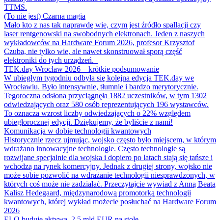
TTMS.
(To nie jest) Czarna magia
Mało kto z nas tak naprawdę wie, czym jest źródło spallacji czy
laser rentgenowski na swobodnych elektronach. Jeden z naszych
wykładowców na Hardware Forum 2026, profesor Krzysztof
Czuba, nie tylko wie, ale nawet skonstruował sporą część
elektroniki do tych urządzeń.
TEK.day Wrocław 2026 – krótkie podsumowanie
W ubiegłym tygodniu odbyła się kolejna edycja TEK.day we
Wrocławiu. Było intensywnie, tłumnie i bardzo merytorycznie.
Tegoroczna odsłona przyciągnęła 1882 uczestników, w tym 1302
odwiedzających oraz 580 osób reprezentujących 196 wystawców.
To oznacza wzrost liczby odwiedzających o 22% względem
ubiegłorocznej edycji. Dziękujemy, że byliście z nami!
Komunikacja w dobie technologii kwantowych
Historycznie rzecz ujmując, wojsko często było miejscem, w którym
wdrażano innowacyjne technologie. Często technologie są
rozwijane specjalnie dla wojska i dopiero po latach stają się tańsze i
wchodzą na rynek komercyjny. Jednak z drugiej strony, wojsko nie
może sobie pozwolić na wdrażanie technologii niesprawdzonych, w
których coś może nie zadziałać. Przeczytajcie wywiad z Anną Beatą
Kalisz Hedegaard, międzynarodową promotorką technologii
kwantowych, której wykład możecie posłuchać na Hardware Forum
2026
ELQ buduje aktywa. 2,5 mld EUR na stole