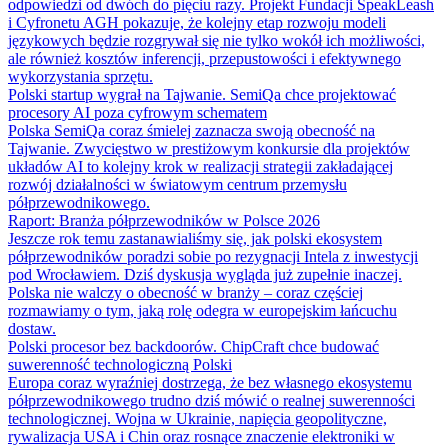
odpowiedzi od dwóch do pięciu razy. Projekt Fundacji SpeakLeash
i Cyfronetu AGH pokazuje, że kolejny etap rozwoju modeli
językowych będzie rozgrywał się nie tylko wokół ich możliwości,
ale również kosztów inferencji, przepustowości i efektywnego
wykorzystania sprzętu.
Polski startup wygrał na Tajwanie. SemiQa chce projektować
procesory AI poza cyfrowym schematem
Polska SemiQa coraz śmielej zaznacza swoją obecność na
Tajwanie. Zwycięstwo w prestiżowym konkursie dla projektów
układów AI to kolejny krok w realizacji strategii zakładającej
rozwój działalności w światowym centrum przemysłu
półprzewodnikowego.
Raport: Branża półprzewodników w Polsce 2026
Jeszcze rok temu zastanawialiśmy się, jak polski ekosystem
półprzewodników poradzi sobie po rezygnacji Intela z inwestycji
pod Wrocławiem. Dziś dyskusja wygląda już zupełnie inaczej.
Polska nie walczy o obecność w branży – coraz częściej
rozmawiamy o tym, jaką rolę odegra w europejskim łańcuchu
dostaw.
Polski procesor bez backdoorów. ChipCraft chce budować
suwerenność technologiczną Polski
Europa coraz wyraźniej dostrzega, że bez własnego ekosystemu
półprzewodnikowego trudno dziś mówić o realnej suwerenności
technologicznej. Wojna w Ukrainie, napięcia geopolityczne,
rywalizacja USA i Chin oraz rosnące znaczenie elektroniki w