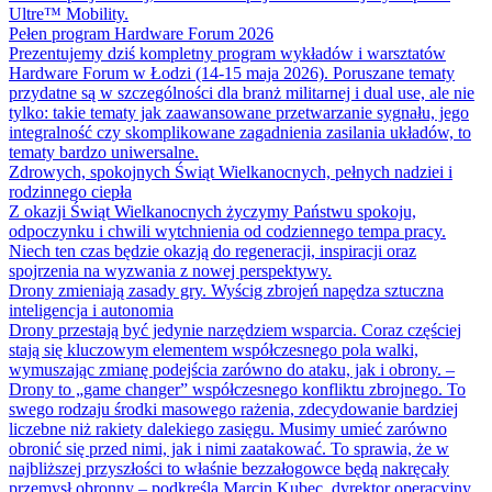
Ultre™ Mobility.
Pełen program Hardware Forum 2026
Prezentujemy dziś kompletny program wykładów i warsztatów
Hardware Forum w Łodzi (14-15 maja 2026). Poruszane tematy
przydatne są w szczególności dla branż militarnej i dual use, ale nie
tylko: takie tematy jak zaawansowane przetwarzanie sygnału, jego
integralność czy skomplikowane zagadnienia zasilania układów, to
tematy bardzo uniwersalne.
Zdrowych, spokojnych Świąt Wielkanocnych, pełnych nadziei i
rodzinnego ciepła
Z okazji Świąt Wielkanocnych życzymy Państwu spokoju,
odpoczynku i chwili wytchnienia od codziennego tempa pracy.
Niech ten czas będzie okazją do regeneracji, inspiracji oraz
spojrzenia na wyzwania z nowej perspektywy.
Drony zmieniają zasady gry. Wyścig zbrojeń napędza sztuczna
inteligencja i autonomia
Drony przestają być jedynie narzędziem wsparcia. Coraz częściej
stają się kluczowym elementem współczesnego pola walki,
wymuszając zmianę podejścia zarówno do ataku, jak i obrony. –
Drony to „game changer” współczesnego konfliktu zbrojnego. To
swego rodzaju środki masowego rażenia, zdecydowanie bardziej
liczebne niż rakiety dalekiego zasięgu. Musimy umieć zarówno
obronić się przed nimi, jak i nimi zaatakować. To sprawia, że w
najbliższej przyszłości to właśnie bezzałogowce będą nakręcały
przemysł obronny – podkreśla Marcin Kubec, dyrektor operacyjny