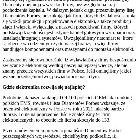
Diamenty obejmują wszystkie firmy, bez względu na kraj
pochodzenia kapitału. W dalszym jednak ciągu przeszukujemy listę
Diamentów Forbes, poszukując jak firm, których działalność skupia
się wokół produkcji i projektowania elektroniki, a także produkcji
złącz i wiązek, wyłączając z naszych poszukiwań firmy, których
podstawą działalności jest jedynie handel gotowymi wyrobami oraz
instalacja/integracja systemów. Uwzględniliśmy natomiast te, które
są obecne w codziennym życiu naszej branży, a więc firmy
handlujące komponentami oraz maszynami do montażu elektroniki.
Zastrzegamy się równocześnie, iż wyławialiśmy firmy bezpośrednio
związane z elektroniką według naszej najlepszej wiedzy, ale nie
znamy przecież wszystkich firm w Polsce. Jeśli ominęliśmy jakieś
ważne przedsiębiorstwo, powiadomcie nas o tym.
Gdzie elektronika rozwija się najlepiej?
Podobnie jak nasze rankingi TOP100 polskich OEM jak i ranking
polskich EMS, również i lista Diamentów Forbes wskazuje, że
przemysł elektroniczny w Polsce w roku 2021 miał się bardzo
dobrze. I o ile na poprzedniej liście znaleźliśmy 91 firm
elektronicznych, to obecnie ich liczba skoczyła do 133.
Przed omówieniem reprezentacji na liście Diamentów Forbes
poszczególnych województw, chcielibyśmy podkreślić, iż