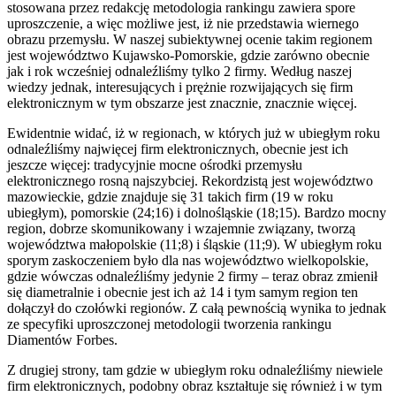
stosowana przez redakcję metodologia rankingu zawiera spore
uproszczenie, a więc możliwe jest, iż nie przedstawia wiernego
obrazu przemysłu. W naszej subiektywnej ocenie takim regionem
jest województwo Kujawsko-Pomorskie, gdzie zarówno obecnie
jak i rok wcześniej odnaleźliśmy tylko 2 firmy. Według naszej
wiedzy jednak, interesujących i prężnie rozwijających się firm
elektronicznym w tym obszarze jest znacznie, znacznie więcej.
Ewidentnie widać, iż w regionach, w których już w ubiegłym roku
odnaleźliśmy najwięcej firm elektronicznych, obecnie jest ich
jeszcze więcej: tradycyjnie mocne ośrodki przemysłu
elektronicznego rosną najszybciej. Rekordzistą jest województwo
mazowieckie, gdzie znajduje się 31 takich firm (19 w roku
ubiegłym), pomorskie (24;16) i dolnośląskie (18;15). Bardzo mocny
region, dobrze skomunikowany i wzajemnie związany, tworzą
województwa małopolskie (11;8) i śląskie (11;9). W ubiegłym roku
sporym zaskoczeniem było dla nas województwo wielkopolskie,
gdzie wówczas odnaleźliśmy jedynie 2 firmy – teraz obraz zmienił
się diametralnie i obecnie jest ich aż 14 i tym samym region ten
dołączył do czołówki regionów. Z całą pewnością wynika to jednak
ze specyfiki uproszczonej metodologii tworzenia rankingu
Diamentów Forbes.
Z drugiej strony, tam gdzie w ubiegłym roku odnaleźliśmy niewiele
firm elektronicznych, podobny obraz kształtuje się również i w tym