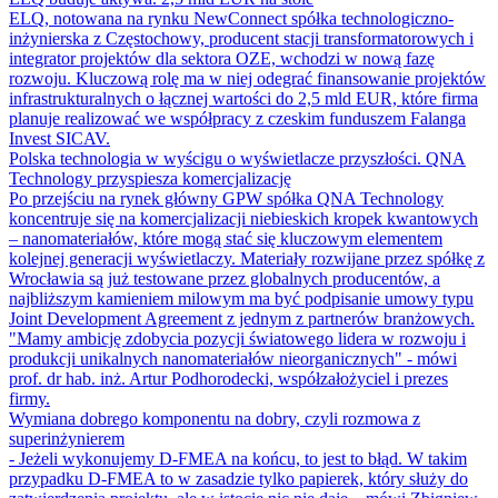
ELQ, notowana na rynku NewConnect spółka technologiczno-
inżynierska z Częstochowy, producent stacji transformatorowych i
integrator projektów dla sektora OZE, wchodzi w nową fazę
rozwoju. Kluczową rolę ma w niej odegrać finansowanie projektów
infrastrukturalnych o łącznej wartości do 2,5 mld EUR, które firma
planuje realizować we współpracy z czeskim funduszem Falanga
Invest SICAV.
Polska technologia w wyścigu o wyświetlacze przyszłości. QNA
Technology przyspiesza komercjalizację
Po przejściu na rynek główny GPW spółka QNA Technology
koncentruje się na komercjalizacji niebieskich kropek kwantowych
– nanomateriałów, które mogą stać się kluczowym elementem
kolejnej generacji wyświetlaczy. Materiały rozwijane przez spółkę z
Wrocławia są już testowane przez globalnych producentów, a
najbliższym kamieniem milowym ma być podpisanie umowy typu
Joint Development Agreement z jednym z partnerów branżowych.
"Mamy ambicję zdobycia pozycji światowego lidera w rozwoju i
produkcji unikalnych nanomateriałów nieorganicznych" - mówi
prof. dr hab. inż. Artur Podhorodecki, współzałożyciel i prezes
firmy.
Wymiana dobrego komponentu na dobry, czyli rozmowa z
superinżynierem
- Jeżeli wykonujemy D-FMEA na końcu, to jest to błąd. W takim
przypadku D-FMEA to w zasadzie tylko papierek, który służy do