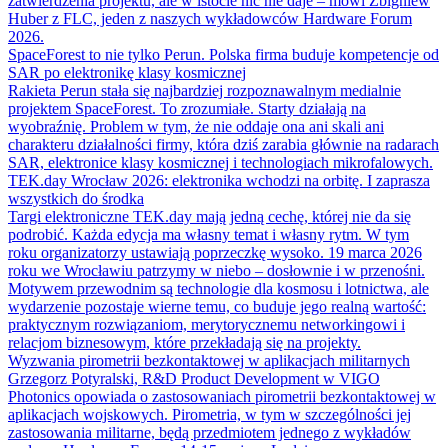
zatwierdzenia projektu, ale w istocie nic nie daje – mówi Zbigniew
Huber z FLC, jeden z naszych wykładowców Hardware Forum
2026.
SpaceForest to nie tylko Perun. Polska firma buduje kompetencje od
SAR po elektronikę klasy kosmicznej
Rakieta Perun stała się najbardziej rozpoznawalnym medialnie
projektem SpaceForest. To zrozumiałe. Starty działają na
wyobraźnię. Problem w tym, że nie oddaje ona ani skali ani
charakteru działalności firmy, która dziś zarabia głównie na radarach
SAR, elektronice klasy kosmicznej i technologiach mikrofalowych.
TEK.day Wrocław 2026: elektronika wchodzi na orbitę. I zaprasza
wszystkich do środka
Targi elektroniczne TEK.day mają jedną cechę, której nie da się
podrobić. Każda edycja ma własny temat i własny rytm. W tym
roku organizatorzy ustawiają poprzeczkę wysoko. 19 marca 2026
roku we Wrocławiu patrzymy w niebo – dosłownie i w przenośni.
Motywem przewodnim są technologie dla kosmosu i lotnictwa, ale
wydarzenie pozostaje wierne temu, co buduje jego realną wartość:
praktycznym rozwiązaniom, merytorycznemu networkingowi i
relacjom biznesowym, które przekładają się na projekty.
Wyzwania pirometrii bezkontaktowej w aplikacjach militarnych
Grzegorz Potyralski, R&D Product Development w VIGO
Photonics opowiada o zastosowaniach pirometrii bezkontaktowej w
aplikacjach wojskowych. Pirometria, w tym w szczególności jej
zastosowania militarne, będą przedmiotem jednego z wykładów