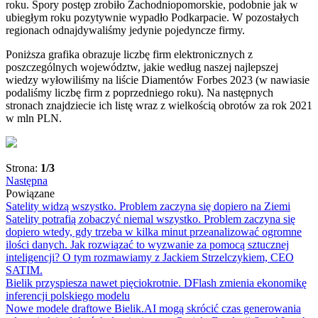
roku. Spory postęp zrobiło Zachodniopomorskie, podobnie jak w
ubiegłym roku pozytywnie wypadło Podkarpacie. W pozostałych
regionach odnajdywaliśmy jedynie pojedyncze firmy.
Poniższa grafika obrazuje liczbę firm elektronicznych z
poszczególnych województw, jakie według naszej najlepszej
wiedzy wyłowiliśmy na liście Diamentów Forbes 2023 (w nawiasie
podaliśmy liczbę firm z poprzedniego roku). Na następnych
stronach znajdziecie ich listę wraz z wielkością obrotów za rok 2021
w mln PLN.
Strona:
1/3
Następna
Powiązane
Satelity widzą wszystko. Problem zaczyna się dopiero na Ziemi
Satelity potrafią zobaczyć niemal wszystko. Problem zaczyna się
dopiero wtedy, gdy trzeba w kilka minut przeanalizować ogromne
ilości danych. Jak rozwiązać to wyzwanie za pomocą sztucznej
inteligencji? O tym rozmawiamy z Jackiem Strzelczykiem, CEO
SATIM.
Bielik przyspiesza nawet pięciokrotnie. DFlash zmienia ekonomikę
inferencji polskiego modelu
Nowe modele draftowe Bielik.AI mogą skrócić czas generowania