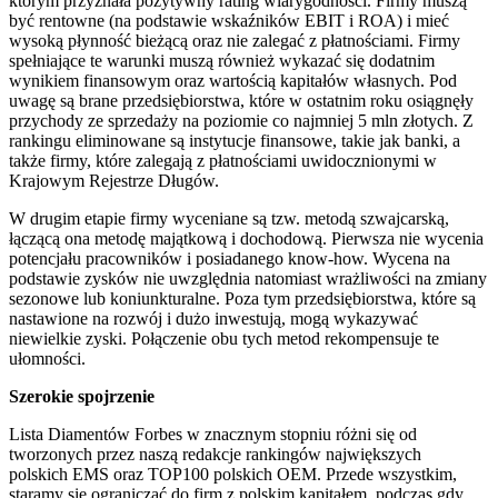
którym przyznała pozytywny rating wiarygodności. Firmy muszą
być rentowne (na podstawie wskaźników EBIT i ROA) i mieć
wysoką płynność bieżącą oraz nie zalegać z płatnościami. Firmy
spełniające te warunki muszą również wykazać się dodatnim
wynikiem finansowym oraz wartością kapitałów własnych. Pod
uwagę są brane przedsiębiorstwa, które w ostatnim roku osiągnęły
przychody ze sprzedaży na poziomie co najmniej 5 mln złotych. Z
rankingu eliminowane są instytucje finansowe, takie jak banki, a
także firmy, które zalegają z płatnościami uwidocznionymi w
Krajowym Rejestrze Długów.
W drugim etapie firmy wyceniane są tzw. metodą szwajcarską,
łączącą ona metodę majątkową i dochodową. Pierwsza nie wycenia
potencjału pracowników i posiadanego know-how. Wycena na
podstawie zysków nie uwzględnia natomiast wrażliwości na zmiany
sezonowe lub koniunkturalne. Poza tym przedsiębiorstwa, które są
nastawione na rozwój i dużo inwestują, mogą wykazywać
niewielkie zyski. Połączenie obu tych metod rekompensuje te
ułomności.
Szerokie spojrzenie
Lista Diamentów Forbes w znacznym stopniu różni się od
tworzonych przez naszą redakcje rankingów największych
polskich EMS oraz TOP100 polskich OEM. Przede wszystkim,
staramy się ograniczać do firm z polskim kapitałem, podczas gdy