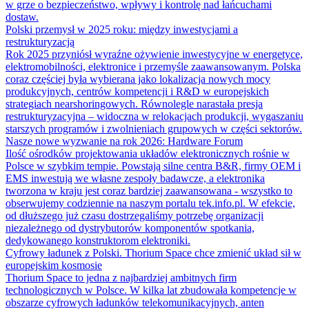
w grze o bezpieczeństwo, wpływy i kontrolę nad łańcuchami
dostaw.
Polski przemysł w 2025 roku: między inwestycjami a
restrukturyzacją
Rok 2025 przyniósł wyraźne ożywienie inwestycyjne w energetyce,
elektromobilności, elektronice i przemyśle zaawansowanym. Polska
coraz częściej była wybierana jako lokalizacja nowych mocy
produkcyjnych, centrów kompetencji i R&D w europejskich
strategiach nearshoringowych. Równolegle narastała presja
restrukturyzacyjna – widoczna w relokacjach produkcji, wygaszaniu
starszych programów i zwolnieniach grupowych w części sektorów.
Nasze nowe wyzwanie na rok 2026: Hardware Forum
Ilość ośrodków projektowania układów elektronicznych rośnie w
Polsce w szybkim tempie. Powstają silne centra B&R, firmy OEM i
EMS inwestują we własne zespoły badawcze, a elektronika
tworzona w kraju jest coraz bardziej zaawansowana - wszystko to
obserwujemy codziennie na naszym portalu tek.info.pl. W efekcie,
od dłuższego już czasu dostrzegaliśmy potrzebę organizacji
niezależnego od dystrybutorów komponentów spotkania,
dedykowanego konstruktorom elektroniki.
Cyfrowy ładunek z Polski. Thorium Space chce zmienić układ sił w
europejskim kosmosie
Thorium Space to jedna z najbardziej ambitnych firm
technologicznych w Polsce. W kilka lat zbudowała kompetencje w
obszarze cyfrowych ładunków telekomunikacyjnych, anten