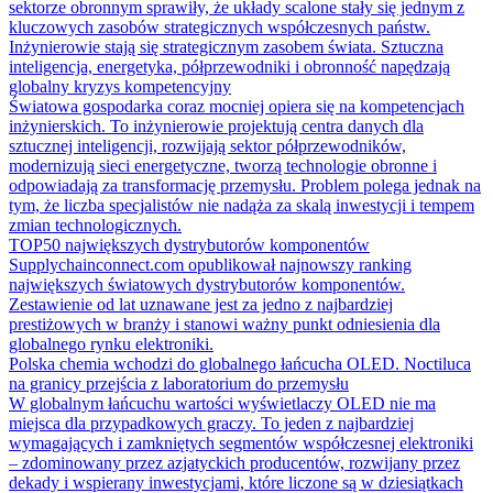
sektorze obronnym sprawiły, że układy scalone stały się jednym z
kluczowych zasobów strategicznych współczesnych państw.
Inżynierowie stają się strategicznym zasobem świata. Sztuczna
inteligencja, energetyka, półprzewodniki i obronność napędzają
globalny kryzys kompetencyjny
Światowa gospodarka coraz mocniej opiera się na kompetencjach
inżynierskich. To inżynierowie projektują centra danych dla
sztucznej inteligencji, rozwijają sektor półprzewodników,
modernizują sieci energetyczne, tworzą technologie obronne i
odpowiadają za transformację przemysłu. Problem polega jednak na
tym, że liczba specjalistów nie nadąża za skalą inwestycji i tempem
zmian technologicznych.
TOP50 największych dystrybutorów komponentów
Supplychainconnect.com opublikował najnowszy ranking
największych światowych dystrybutorów komponentów.
Zestawienie od lat uznawane jest za jedno z najbardziej
prestiżowych w branży i stanowi ważny punkt odniesienia dla
globalnego rynku elektroniki.
Polska chemia wchodzi do globalnego łańcucha OLED. Noctiluca
na granicy przejścia z laboratorium do przemysłu
W globalnym łańcuchu wartości wyświetlaczy OLED nie ma
miejsca dla przypadkowych graczy. To jeden z najbardziej
wymagających i zamkniętych segmentów współczesnej elektroniki
– zdominowany przez azjatyckich producentów, rozwijany przez
dekady i wspierany inwestycjami, które liczone są w dziesiątkach