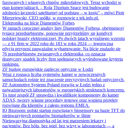
fazowanych i własnych chipów mikrofalowych. Teraz wchodzi w
etap komercjalizacji. – Rolą Thorium Space jest budowanie
zdolności łączności satelitarnej od podstaw – w kraju” – mówi Piotr
Mierzejewski, CEO spółki, w rozmowie z tek.info.pl.
Elektronika na liście Diamentów Forbes
W ramach corocznej analizy listy Diamentów Forbesa, obejmującej
tysiące przedsiębiorstw, ponownie przyjrzeliśmy się kondycji
polskiej branży elektronicznej. Po dwóch latach wyraźnego wzrostu
— z 91 firm w 2022 roku do 183 w roku 2024 — tegoroczna
edycja przynosi zauważalne wyhamowanie. Na liście znalazło się
76 przedsiębiorstw związanych z elektroniką, co oznacza
drastyczny spadek liczby firm spełniających wyśrubowane kryteria
rankingu.
ZF buduje europejskie zaplecze optyczne w Łodzi
Wraz z rosnącą liczbą systemów kamer w nowoczesnych
samochodach rośnie też znaczenie precyzyjnych badań optycznych.
ZF Automotive Systems Poland rozwija w Łodzi jedno z
najważniejszych laboratoriów w europejskich strukturach koncernu.
To tutaj zespół ZF sprawdza i kwalifikuje komponenty do kamer
ADAS, tworzy własne procedury testowe oraz wspiera projekty
rozwijane dla klientów z całego regionu EMEA.
IQ Biozoom: polski startup rozwijający biosensory na bazie TFT do
nieinwazyjnych pomiarów biomarkerów w ślinie
Nieinwazyjna diagnostyka od lat jest marzeniem lekarzy i
pacjentów. Bez bólu, bez igieł, bez wizyt w laboratoriach — a