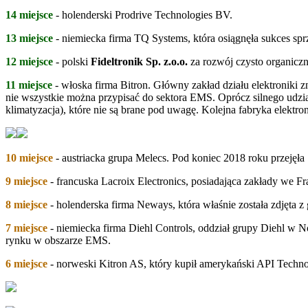
14 miejsce
- holenderski Prodrive Technologies BV.
13 miejsce
- niemiecka firma TQ Systems, która osiągnęła sukces sp
12 miejsce
- polski
Fideltronik Sp. z.o.o.
za rozwój czysto organiczn
11 miejsce
- włoska firma Bitron. Główny zakład działu elektroniki 
nie wszystkie można przypisać do sektora EMS. Oprócz silnego udzi
klimatyzacja), które nie są brane pod uwagę. Kolejna fabryka elekt
10 miejsce
- austriacka grupa Melecs. Pod koniec 2018 roku przejęła 7
9 miejsce
- francuska Lacroix Electronics, posiadająca zakłady we Fr
8 miejsce
- holenderska firma Neways, która właśnie została zdjęta z
7 miejsce
- niemiecka firma Diehl Controls, oddział grupy Diehl w 
rynku w obszarze EMS.
6 miejsce
- norweski Kitron AS, który kupił amerykański API Technol