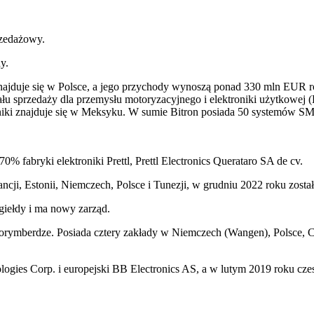
rzedażowy.
y.
znajduje się w Polsce, a jego przychody wynoszą ponad 330 mln EUR r
ału sprzedaży dla przemysłu motoryzacyjnego i elektroniki użytkowe
roniki znajduje się w Meksyku. W sumie Bitron posiada 50 systemów S
0% fabryki elektroniki Prettl, Prettl Electronics Querataro SA de cv.
ancji, Estonii, Niemczech, Polsce i Tunezji, w grudniu 2022 roku zosta
 giełdy i ma nowy zarząd.
Norymberdze. Posiada cztery zakłady w Niemczech (Wangen), Polsce, C
ogies Corp. i europejski BB Electronics AS, a w lutym 2019 roku czes