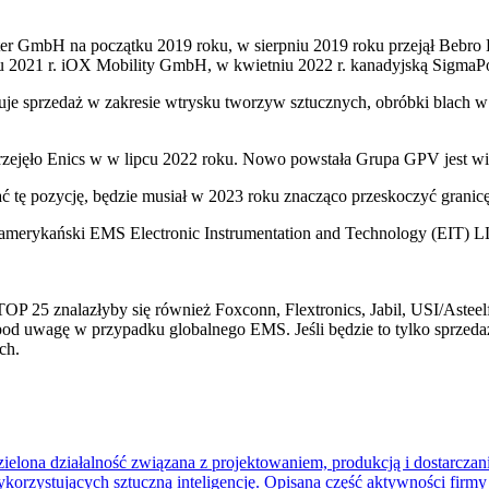
er GmbH na początku 2019 roku, w sierpniu 2019 roku przejął Bebro 
iku 2021 r. iOX Mobility GmbH, w kwietniu 2022 r. kanadyjską SigmaPo
je sprzedaż w zakresie wtrysku tworzyw sztucznych, obróbki blach w 
zejęło Enics w w lipcu 2022 roku. Nowo powstała Grupa GPV jest wię
ać tę pozycję, będzie musiał w 2023 roku znacząco przeskoczyć granicę
ł amerykański EMS Electronic Instrumentation and Technology (EIT) LLC
P 25 znalazłyby się również Foxconn, Flextronics, Jabil, USI/Asteelfl
a pod uwagę w przypadku globalnego EMS. Jeśli będzie to tylko sprzedaż
ch.
ielona działalność związana z projektowaniem, produkcją i dostarczani
ykorzystujących sztuczną inteligencję. Opisana część aktywności fir