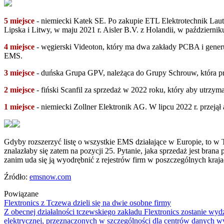
5 miejsce
- niemiecki Katek SE. Po zakupie ETL Elektrotechnik Laut
Lipska i Litwy, w maju 2021 r. Aisler B.V. z Holandii, w październ
4 miejsce
- węgierski Videoton, który ma dwa zakłady PCBA i generu
EMS.
3 miejsce
- duńska Grupa GPV, należąca do Grupy Schrouw, która pr
2 miejsce
- fiński Scanfil za sprzedaż w 2022 roku, który aby utrzym
1 miejsce
- niemiecki Zollner Elektronik AG. W lipcu 2022 r. przeją
Gdyby rozszerzyć listę o wszystkie EMS działające w Europie, to w TO
znalazłaby się zatem na pozycji 25. Pytanie, jaka sprzedaż jest bran
zanim uda się ją wyodrębnić z rejestrów firm w poszczególnych kraja
Źródło:
emsnow.com
Powiązane
Flextronics z Tczewa dzieli się na dwie osobne firmy
Z obecnej działalności tczewskiego zakładu Flextronics zostanie wydz
elektrycznej, przeznaczonych w szczególności dla centrów danych w