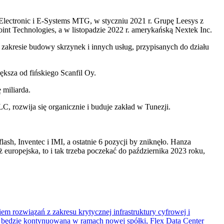
Electronic i E-Systems MTG, w styczniu 2021 r. Grupę Leesys z
int Technologies, a w listopadzie 2022 r. amerykańską Nextek Inc.
zakresie budowy skrzynek i innych usług, przypisanych do działu
ksza od fińskiego Scanfil Oy.
 miliarda.
, rozwija się organicznie i buduje zakład w Tunezji.
ash, Inventec i IMI, a ostatnie 6 pozycji by zniknęło. Hanza
 europejska, to i tak trzeba poczekać do października 2023 roku,
em rozwiązań z zakresu krytycznej infrastruktury cyfrowej i
my będzie kontynuowana w ramach nowej spółki, Flex Data Center