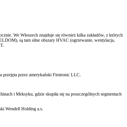
ocznie. We Włoszech znajduje się również kilka zakładów, z których
j (ELDOM), są tam silne obszary HVAC (ogrzewanie, wentylacja,
MT.
ła przejęta przez amerykański Firstronic LLC.
hinach i Meksyku, gdzie skupiła się na poszczególnych segmentach
ki Wendell Holding a.s.