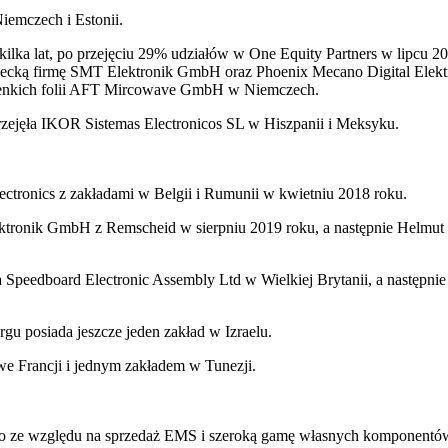
iemczech i Estonii.
ilka lat, po przejęciu 29% udziałów w One Equity Partners w lipcu 20
niemiecką firmę SMT Elektronik GmbH oraz Phoenix Mecano Digital Elek
 cienkich folii AFT Mircowave GmbH w Niemczech.
rzejęła IKOR Sistemas Electronicos SL w Hiszpanii i Meksyku.
lectronics z zakładami w Belgii i Rumunii w kwietniu 2018 roku.
lektronik GmbH z Remscheid w sierpniu 2019 roku, a następnie Helm
Speedboard Electronic Assembly Ltd w Wielkiej Brytanii, a następni
u posiada jeszcze jeden zakład w Izraelu.
we Francji i jednym zakładem w Tunezji.
ko ze względu na sprzedaż EMS i szeroką gamę własnych komponentów