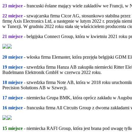
23 miejsce
- francuski éolane mający wiele zakładów we Francji, w N
22 miejsce
- szwajcarska firma Cicor AG, stosunkowo stabilna przez k
firmę Axis Electronics Ltd, a następnie w lutym 2022 r. przejęła 
w Tunezji. W grudniu 2022 roku stała się właścicielem producenta
21 miejsce
- belgijska Connect Group, która w kwietniu 2021 roku p
20 miejsce
- włoska firma Elemaster, która przejęła belgijski GDM E
19 miejsce
- szwedzka firma Hanza AB zakupiła niemiecki Ritter E
Budelmann Elektronik GmbH w czerwcu 2022 roku.
18 miejsce
- szwedzka firma Note AB, która w 2018 roku uruchomiła 
Precision Solutions AB w Szwecji.
17 miejsce
- niemiecka Grupa BMK, która oprócz zakładu w Augsburg
16 miejsce
- francuska firma All Circuits Group z dwoma zakładami 
15 miejsce
- niemiecka RAFI Group, która jest brana pod uwagę tyl