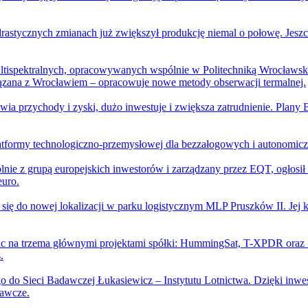
drastycznych zmianach już zwiększył produkcję niemal o połowę. Jesz
ultispektralnych, opracowywanych wspólnie w Politechniką Wrocławsk
ana z Wrocławiem – opracowuje nowe metody obserwacji termalnej.
ia przychody i zyski, dużo inwestuje i zwiększa zatrudnienie. Plany
platformy technologiczno-przemysłowej dla bezzałogowych i autonomic
ie z grupą europejskich inwestorów i zarządzany przez EQT, ogłosił
euro.
si się do nowej lokalizacji w parku logistycznym MLP Pruszków II. J
prac na trzema głównymi projektami spółki: HummingSat, T-XPDR o
.
o do Sieci Badawczej Łukasiewicz – Instytutu Lotnictwa. Dzięki inwe
dawcze.