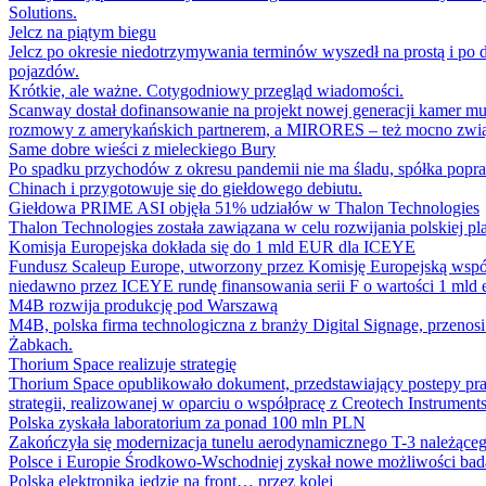
Solutions.
Jelcz na piątym biegu
Jelcz po okresie niedotrzymywania terminów wyszedł na prostą i po 
pojazdów.
Krótkie, ale ważne. Cotygodniowy przegląd wiadomości.
Scanway dostał dofinansowanie na projekt nowej generacji kamer m
rozmowy z amerykańskich partnerem, a MIRORES – też mocno związ
Same dobre wieści z mieleckiego Bury
Po spadku przychodów z okresu pandemii nie ma śladu, spółka popraw
Chinach i przygotowuje się do giełdowego debiutu.
Giełdowa PRIME ASI objęła 51% udziałów w Thalon Technologies
Thalon Technologies została zawiązana w celu rozwijania polskiej 
Komisja Europejska dokłada się do 1 mld EUR dla ICEYE
Fundusz Scaleup Europe, utworzony przez Komisję Europejską wspóln
niedawno przez ICEYE rundę finansowania serii F o wartości 1 mld 
M4B rozwija produkcję pod Warszawą
M4B, polska firma technologiczna z branży Digital Signage, przeno
Żabkach.
Thorium Space realizuje strategię
Thorium Space opublikowało dokument, przedstawiający postepy 
strategii, realizowanej w oparciu o współpracę z Creotech Instruments
Polska zyskała laboratorium za ponad 100 mln PLN
Zakończyła się modernizacja tunelu aerodynamicznego T-3 należąceg
Polsce i Europie Środkowo-Wschodniej zyskał nowe możliwości ba
Polska elektronika jedzie na front… przez kolej