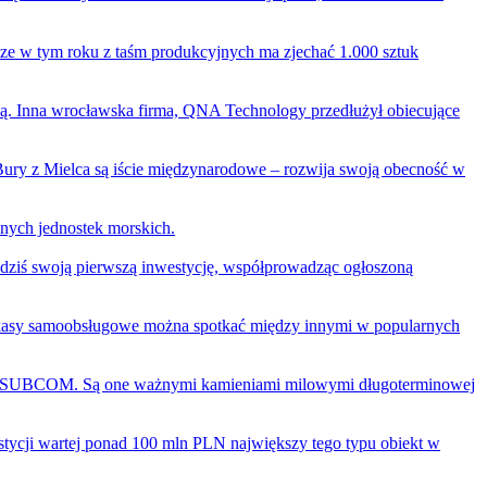
cze w tym roku z taśm produkcyjnych ma zjechać 1.000 sztuk
ą. Inna wrocławska firma, QNA Technology przedłużył obiecujące
 Bury z Mielca są iście międzynarodowe – rozwija swoją obecność w
znych jednostek morskich.
 dziś swoją pierwszą inwestycję, współprowadząc ogłoszoną
ej kasy samoobsługowe można spotkać między innymi w popularnych
raz SUBCOM. Są one ważnymi kamieniami milowymi długoterminowej
stycji wartej ponad 100 mln PLN największy tego typu obiekt w