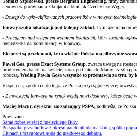
Tomasz Szpikowski, prezes Bergman Engineering
, firmy zatrudn
cenowo w porównaniu z krajami takimi jak Czechy czy Węgry.
- Dostęp do wykwalifikowanych pracowników w nowych technologiach
Ionway szuka lokalizacji pod kolejny zakład
. Tym razem ma on
w
- Pracujemy nad wstępnym wyborem lokalizacji, który zostanie ogłosz
menedżerka ds. komunikacji w Ionaway.
Eksperci są przekonani, że to właśnie Polska ma olbrzymie szanse
Paweł Gos, prezes Exact Systems Group
, zwraca uwagę na rosnącą
producentem baterii na świecie, zaraz po Chinach. Mamy też silną poz
roboczą.
Według Pawła Gosa wszystko to przemawia za tym, by k
Eksperci są zgodni co do tego, że Polska przyciągnie więcej inwestyc
- Z inwestycją Ionwaya na rynek wejdą nowi dostawcy, którzy będą
Maciej Mazur, dyrektor zarządzający PSPA,
podkreśla, że Polska
Powiązane
Same dobre wieści z mieleckiego Bury
Po spadku przychodów z okresu pandemii nie ma śladu, spółka popraw
Chinach i przygotowuje się do giełdowego debiutu.