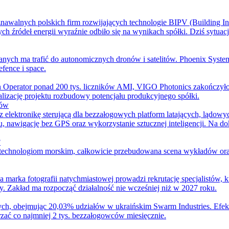
znawalnych polskich firm rozwijających technologie BIPV (Building Int
h źródeł energii wyraźnie odbiło się na wynikach spółki. Dziś sytuac
nych ma trafić do autonomicznych dronów i satelitów. Phoenix Syste
fence i space.
oen Operator ponad 200 tys. liczników AMI, VIGO Photonics zakończ
izację projektu rozbudowy potencjału produkcyjnego spółki.
nów
az elektronikę sterującą dla bezzałogowych platform latających, lądo
, nawigację bez GPS oraz wykorzystanie sztucznej inteligencji. Na do
?
technologiom morskim, całkowicie przebudowana scena wykładów oraz 
 marka fotografii natychmiastowej prowadzi rekrutację specjalistów, 
 Zakład ma rozpocząć działalność nie wcześniej niż w 2027 roku.
ch, obejmując 20,03% udziałów w ukraińskim Swarm Industries. Efekt
zać co najmniej 2 tys. bezzałogowców miesięcznie.