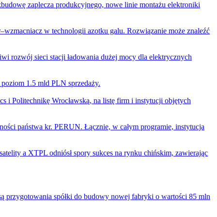
zbudowę zaplecza produkcyjnego, nowe linie montażu elektroniki
–wzmacniacz w technologii azotku galu. Rozwiązanie może znaleźć
 rozwój sieci stacji ładowania dużej mocy dla elektrycznych
c poziom 1.5 mld PLN sprzedaży.
 Politechnikę Wrocławską, na listę firm i instytucji objętych
ości państwa kr. PERUN. Łącznie, w całym programie, instytucja
 satelity a XTPL odniósł spory sukces na rynku chińskim, zawierając
ą przygotowania spółki do budowy nowej fabryki o wartości 85 mln