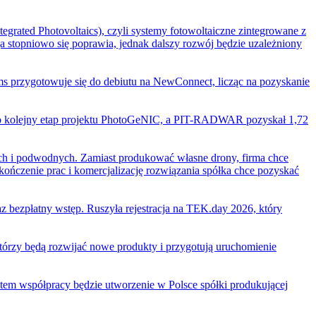
egrated Photovoltaics), czyli systemy fotowoltaiczne zintegrowane z
ja stopniowo się poprawia, jednak dalszy rozwój będzie uzależniony
ms przygotowuje się do debiutu na NewConnect, licząc na pozyskanie
yło kolejny etap projektu PhotoGeNIC, a PIT-RADWAR pozyskał 1,72
wych i podwodnych. Zamiast produkować własne drony, firma chce
kończenie prac i komercjalizację rozwiązania spółka chce pozyskać
bezpłatny wstęp. Ruszyła rejestracja na TEK.day 2026, który
którzy będą rozwijać nowe produkty i przygotują uruchomienie
em współpracy będzie utworzenie w Polsce spółki produkującej