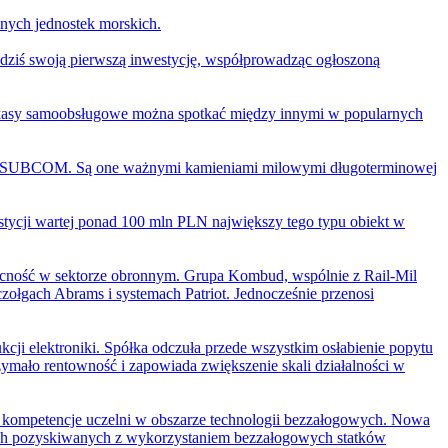
znych jednostek morskich.
 dziś swoją pierwszą inwestycję, współprowadząc ogłoszoną
ej kasy samoobsługowe można spotkać między innymi w popularnych
raz SUBCOM. Są one ważnymi kamieniami milowymi długoterminowej
stycji wartej ponad 100 mln PLN największy tego typu obiekt w
becność w sektorze obronnym. Grupa Kombud, wspólnie z Rail-Mil
łgach Abrams i systemach Patriot. Jednocześnie przenosi
i elektroniki. Spółka odczuła przede wszystkim osłabienie popytu
ymało rentowność i zapowiada zwiększenie skali działalności w
ompetencje uczelni w obszarze technologii bezzałogowych. Nowa
nych pozyskiwanych z wykorzystaniem bezzałogowych statków