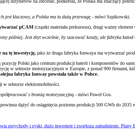
iającej inżynierów na zlecenie, podkreśla, że Polska ma znaczący potenc
 jest kluczowy, a Polska ma tu dużą przewagę -
mówi Szpikowski.
ytwarzać pCAM
(cząstki materiału prekursora), drugi ważny element
ony później. Jest zbyt wcześnie, by szacować koszty, ale fabryka kat
 na tę inwestycję,
jako że druga fabryka Ionwaya ma wytwarzać prod
 pozycję Polski jako centrum produkcji baterii i komponentów do sam
ycję w sektorze motoryzacyjnym w Europie, z ponad 900 firmami, które 
olejna fabryka Ionway powstała także w Polsce.
ji w sektorze elektromobilności.
 współpracować z branżą motoryzacyjną -
mówi Paweł Gos.
 powinna dążyć do osiągnięcia poziomu produkcji 500 GWh do 2035 rok
ia przychody i zyski, dużo inwestuje i zwiększa zatrudnienie. Plany