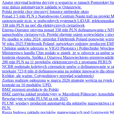
Apator otrzymał kolejną decyzję o wsparciu w ramach Pomorskiej Sp
oraz dalszą automatyzację zakładu w Ostaszewie.
Polski projekt chce otworzyć fotonice niebieskie okno
Ponad 2,5 mln PLN z Narodowego Centrum Nauki trafi na projekt M
zastosowanie m.in. w podwodnych systemach LiDAR, telekomunikac
338 mln PLN na sieć dla elektrycznych ciężarówek
Energa-Operator otrzyma ponad 338 mln PLN dofinansowania z NFOŚiG
samochodów ciężarowych. Projekt obejmie osiem województw i stw
Po spadku w roku 2024, sprzedaż Fideltronik Poland ponownie wzro
W roku 2025 Fideltronik Poland, największy rodzimy producent EMS
Chińskie sankcje uderzają w VIGO Photonics i Politechnikę Wrocła
Ministerstwo handlu Chin podało w piątek, że w odwecie za unijne sa
kontrolą eksportu. Spółka z Ożarowa Mazowieckiego przeprowadziło a
280 mln PLN na 11 projektów elektronicznych z programu PERUN
NCBR podpisało kolejnych czternaście umów o dofinansowanie w ra
przekaże 723,8 mln zł dofinansowania na polskie innowacje dla obro
Krótkie, ale ważne. Cotygodniowy przegląd wiadomości
Zortrax realizuje ogłoszoną w marcu 2026 strategię wejścia na rynek 
kontrakt na 10 modułów UPD.
BMZ przenosi produkcję do Polski
BMZ zamyka zakład produkcyjny w Macedonii Północnej, konsolidując
Rewelacyjne wyniki PLUM za rok 2025
PLUM, wiodący producent automatyki dla sektorów gazownictwa i g
PLN.
Rusza budowa zakładu pocisków manewrujących pod Gorzowem Wi