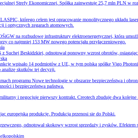
ecjalnej Strefy Ekonomicznej. Spółka zainwestuje 25,7 mln PLN w ro
LASPIC, którego celem jest opracowanie monolitycznego układu laser
ji i optycznych zegarach atomowych.
W na rozbudowę infrastruktury elektroenergetycznej, która umożliwi
orzy co najmniej 153 MW nowego potencjału przyłączeniowego.
sła
 z Suchej Beskidzkiej, odnotował ponowny wzrost obrotów, osiągają
wską
nkcje wpisało 14 podmiotów z UE, w tym polską spółkę Vigo Photonics i
nalizę skutków tej decyzji.
mach programu Nowe technologie w obszarze bezpieczeństwa i obronn
nności i bezpieczeństwa państwa.
militarny i negocjuje pierwszy kontrakt. Creotech zbuduje dwa kolejne
 europejską produkcję. Produkcja przenosi się do Polski.
rzewczego, odnotował skokowy wzrost sprzedaży i zysków. Efektem s
elkopolskim