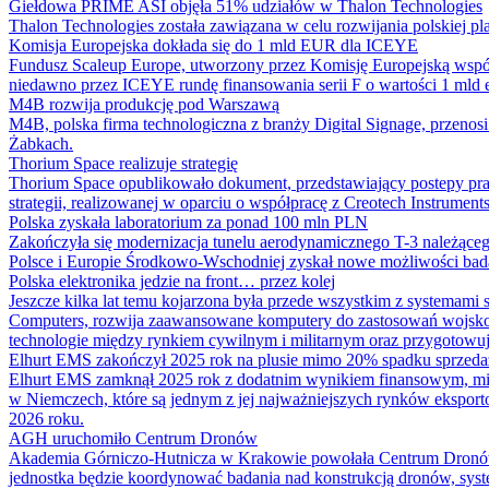
Giełdowa PRIME ASI objęła 51% udziałów w Thalon Technologies
Thalon Technologies została zawiązana w celu rozwijania polskiej 
Komisja Europejska dokłada się do 1 mld EUR dla ICEYE
Fundusz Scaleup Europe, utworzony przez Komisję Europejską wspóln
niedawno przez ICEYE rundę finansowania serii F o wartości 1 mld 
M4B rozwija produkcję pod Warszawą
M4B, polska firma technologiczna z branży Digital Signage, przeno
Żabkach.
Thorium Space realizuje strategię
Thorium Space opublikowało dokument, przedstawiający postepy 
strategii, realizowanej w oparciu o współpracę z Creotech Instruments
Polska zyskała laboratorium za ponad 100 mln PLN
Zakończyła się modernizacja tunelu aerodynamicznego T-3 należąceg
Polsce i Europie Środkowo-Wschodniej zyskał nowe możliwości ba
Polska elektronika jedzie na front… przez kolej
Jeszcze kilka lat temu kojarzona była przede wszystkim z systemam
Computers, rozwija zaawansowane komputery do zastosowań wojskowy
technologie między rynkiem cywilnym i militarnym oraz przygotowuje
Elhurt EMS zakończył 2025 rok na plusie mimo 20% spadku sprzed
Elhurt EMS zamknął 2025 rok z dodatnim wynikiem finansowym, mimo
w Niemczech, które są jednym z jej najważniejszych rynków eksporto
2026 roku.
AGH uruchomiło Centrum Dronów
Akademia Górniczo-Hutnicza w Krakowie powołała Centrum Dronów
jednostka będzie koordynować badania nad konstrukcją dronów, sys