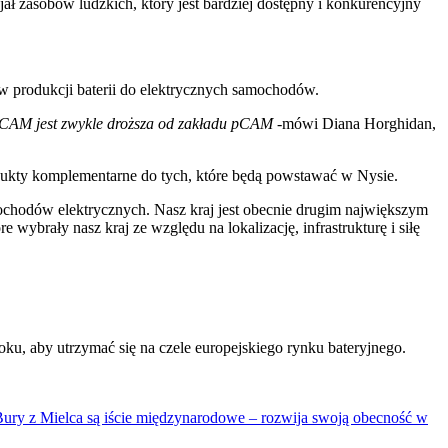
jał zasobów ludzkich, który jest bardziej dostępny i konkurencyjny
 w produkcji baterii do elektrycznych samochodów.
od CAM jest zwykle droższa od zakładu pCAM -
mówi Diana Horghidan,
ukty komplementarne do tych, które będą powstawać w Nysie.
ochodów elektrycznych. Nasz kraj jest obecnie drugim największym
wybrały nasz kraj ze względu na lokalizację, infrastrukturę i siłę
u, aby utrzymać się na czele europejskiego rynku bateryjnego.
 Bury z Mielca są iście międzynarodowe – rozwija swoją obecność w