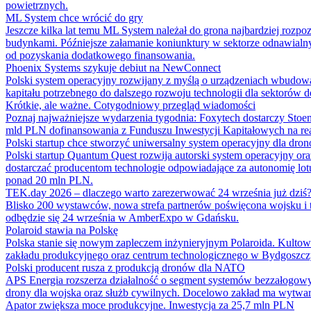
powietrznych.
ML System chce wrócić do gry
Jeszcze kilka lat temu ML System należał do grona najbardziej rozpo
budynkami. Późniejsze załamanie koniunktury w sektorze odnawialnyc
od pozyskania dodatkowego finansowania.
Phoenix Systems szykuje debiut na NewConnect
Polski system operacyjny rozwijany z myślą o urządzeniach wbudowa
kapitału potrzebnego do dalszego rozwoju technologii dla sektorów de
Krótkie, ale ważne. Cotygodniowy przegląd wiadomości
Poznaj najważniejsze wydarzenia tygodnia: Foxytech dostarczy St
mld PLN dofinansowania z Funduszu Inwestycji Kapitałowych na real
Polski startup chce stworzyć uniwersalny system operacyjny dla dro
Polski startup Quantum Quest rozwija autorski system operacyjny or
dostarczać producentom technologie odpowiadające za autonomię lotu
ponad 20 mln PLN.
TEK.day 2026 – dlaczego warto zarezerwować 24 września już dziś
Blisko 200 wystawców, nowa strefa partnerów poświęcona wojsku i 
odbędzie się 24 września w AmberExpo w Gdańsku.
Polaroid stawia na Polskę
Polska stanie się nowym zapleczem inżynieryjnym Polaroida. Kultowa
zakładu produkcyjnego oraz centrum technologicznego w Bydgoszczy.
Polski producent rusza z produkcją dronów dla NATO
APS Energia rozszerza działalność o segment systemów bezzałogowy
drony dla wojska oraz służb cywilnych. Docelowo zakład ma wytwar
Apator zwiększa moce produkcyjne. Inwestycja za 25,7 mln PLN