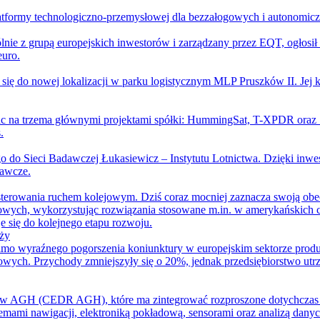
platformy technologiczno-przemysłowej dla bezzałogowych i autonomic
ie z grupą europejskich inwestorów i zarządzany przez EQT, ogłosił
euro.
si się do nowej lokalizacji w parku logistycznym MLP Pruszków II. J
prac na trzema głównymi projektami spółki: HummingSat, T-XPDR o
.
o do Sieci Badawczej Łukasiewicz – Instytutu Lotnictwa. Dzięki inwe
dawcze.
i sterowania ruchem kolejowym. Dziś coraz mocniej zaznacza swoją o
ch, wykorzystując rozwiązania stosowane m.in. w amerykańskich czo
 się do kolejnego etapu rozwoju.
aży
 wyraźnego pogorszenia koniunktury w europejskim sektorze produkcj
wych. Przychody zmniejszyły się o 20%, jednak przedsiębiorstwo utrz
 AGH (CEDR AGH), które ma zintegrować rozproszone dotychczas k
temami nawigacji, elektroniką pokładową, sensorami oraz analizą da