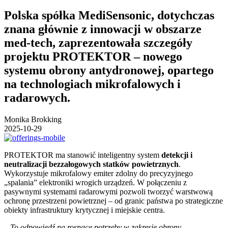
Polska spółka MediSensonic, dotychczas
znana głównie z innowacji w obszarze
med-tech, zaprezentowała szczegóły
projektu PROTEKTOR – nowego
systemu obrony antydronowej, opartego
na technologiach mikrofalowych i
radarowych.
Monika Brokking
2025-10-29
PROTEKTOR ma stanowić inteligentny system
detekcji i
neutralizacji bezzałogowych statków powietrznych
.
Wykorzystuje mikrofalowy emiter zdolny do precyzyjnego
„spalania” elektroniki wrogich urządzeń. W połączeniu z
pasywnymi systemami radarowymi pozwoli tworzyć warstwową
ochronę przestrzeni powietrznej – od granic państwa po strategiczne
obiekty infrastruktury krytycznej i miejskie centra.
–
To odpowiedź na rosnące potrzeby w zakresie obrony