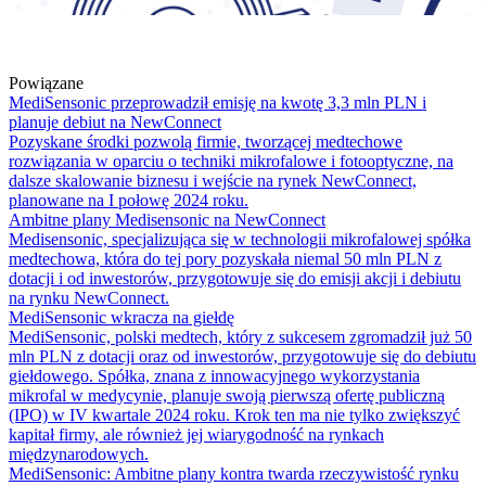
Powiązane
MediSensonic przeprowadził emisję na kwotę 3,3 mln PLN i
planuje debiut na NewConnect
Pozyskane środki pozwolą firmie, tworzącej medtechowe
rozwiązania w oparciu o techniki mikrofalowe i fotooptyczne, na
dalsze skalowanie biznesu i wejście na rynek NewConnect,
planowane na I połowę 2024 roku.
Ambitne plany Medisensonic na NewConnect
Medisensonic, specjalizująca się w technologii mikrofalowej spółka
medtechowa, która do tej pory pozyskała niemal 50 mln PLN z
dotacji i od inwestorów, przygotowuje się do emisji akcji i debiutu
na rynku NewConnect.
MediSensonic wkracza na giełdę
MediSensonic, polski medtech, który z sukcesem zgromadził już 50
mln PLN z dotacji oraz od inwestorów, przygotowuje się do debiutu
giełdowego. Spółka, znana z innowacyjnego wykorzystania
mikrofal w medycynie, planuje swoją pierwszą ofertę publiczną
(IPO) w IV kwartale 2024 roku. Krok ten ma nie tylko zwiększyć
kapitał firmy, ale również jej wiarygodność na rynkach
międzynarodowych.
MediSensonic: Ambitne plany kontra twarda rzeczywistość rynku