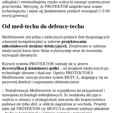
odległości i minimalizujemy ryzyko wykrycia naszego systemu przez
przeciwnika. Wierzymy, że PROTEKTOR uzupełni nasz zestaw
technologiczny i stanie się fundamentem polskich rozwiązań C-UAV
nowej generacji.
Od med-techu do defence-techu
MediSensonic jest jedną z nielicznych polskich firm dysponujących
własnymi kompetencjami w zakresie
projektowania
mikrofalowych struktur detekcyjnych
. Zbudowane w sektorze
medycznym know-how firma wykorzystuje teraz do tworzenia
rozwiązań obronnych.
Rozwój systemu PROTEKTOR wpisuje się w proces
dywersyfikacji działalności spółki
– od urządzeń medycznych po
technologie obronne i dual-use. Oprócz PROTEKTORA
MediSensonic rozwija również system MUFCA, skupiający się na
pasywnej detekcji i rozpoznaniu elektronicznym.
–
Transformacja MediSensonic to wypadkowa lat przygotowań i
rozwijania technologii mikrofalowych. To świadoma decyzja o
wejściu w obszary o strategicznym znaczeniu dla bezpieczeństwa
państwa nie tylko dziś, w obliczu zagrożenia ze wschodu. Projekty
takie jak PROTEKTOR czy MUFCA to element większej układanki