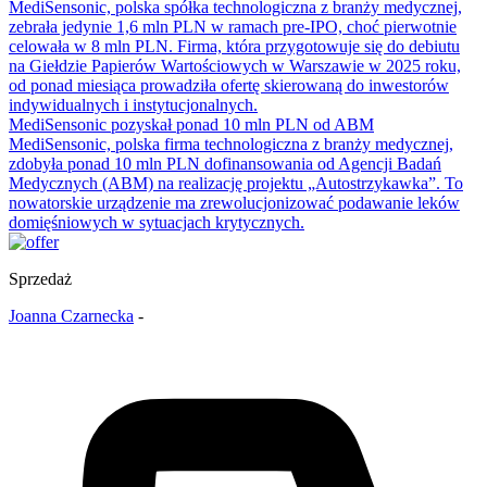
MediSensonic, polska spółka technologiczna z branży medycznej,
zebrała jedynie 1,6 mln PLN w ramach pre-IPO, choć pierwotnie
celowała w 8 mln PLN. Firma, która przygotowuje się do debiutu
na Giełdzie Papierów Wartościowych w Warszawie w 2025 roku,
od ponad miesiąca prowadziła ofertę skierowaną do inwestorów
indywidualnych i instytucjonalnych.
MediSensonic pozyskał ponad 10 mln PLN od ABM
MediSensonic, polska firma technologiczna z branży medycznej,
zdobyła ponad 10 mln PLN dofinansowania od Agencji Badań
Medycznych (ABM) na realizację projektu „Autostrzykawka”. To
nowatorskie urządzenie ma zrewolucjonizować podawanie leków
domięśniowych w sytuacjach krytycznych.
Sprzedaż
Joanna Czarnecka
-