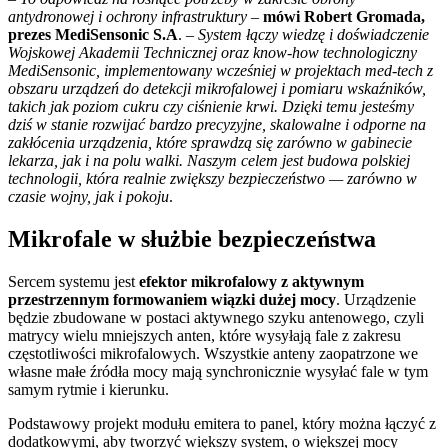
antydronowej i ochrony infrastruktury
–
mówi Robert Gromada,
prezes MediSensonic S.A
. –
System łączy wiedzę i doświadczenie
Wojskowej Akademii Technicznej oraz know-how technologiczny
MediSensonic, implementowany wcześniej w projektach med-tech z
obszaru urządzeń do detekcji mikrofalowej i pomiaru wskaźników,
takich jak poziom cukru czy ciśnienie krwi. Dzięki temu jesteśmy
dziś w stanie rozwijać bardzo precyzyjne, skalowalne i odporne na
zakłócenia urządzenia, które sprawdzą się zarówno w gabinecie
lekarza, jak i na polu walki. Naszym celem jest budowa polskiej
technologii, która realnie zwiększy bezpieczeństwo — zarówno w
czasie wojny, jak i pokoju
.
Mikrofale w służbie bezpieczeństwa
Sercem systemu jest
efektor mikrofalowy z aktywnym
przestrzennym formowaniem wiązki dużej mocy
. Urządzenie
będzie zbudowane w postaci aktywnego szyku antenowego, czyli
matrycy wielu mniejszych anten, które wysyłają fale z zakresu
częstotliwości mikrofalowych. Wszystkie anteny zaopatrzone we
własne małe źródła mocy mają synchronicznie wysyłać fale w tym
samym rytmie i kierunku.
Podstawowy projekt modułu emitera to panel, który można łączyć z
dodatkowymi, aby tworzyć większy system, o większej mocy