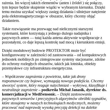
rażenia. Im więcej takich elementów (anten i źródeł ) się połączy,
tym lepsze będzie skupienie wiązki w wybranym kierunku. Dzięki
temu można uzyskać większy zasięg działania i silniejsze natężenie
pola elektromagnetycznego w obszarze, który chcemy objąć
działaniem.
Takie rozwiązanie ma przewagę nad nielicznymi starszymi
systemami, które korzystają z jednego dużego nadajnika i
pasywnych anten — tutaj każda antena aktywnie współpracuje z
pozostałymi, co daje lepszą kontrolę nad mocą i kierunkiem emisji.
Dzięki modułowej budowie PROTEKTOR może być
konfigurowany w zależności od zastosowania – od kompaktowych
jednostek mobilnych po zintegrowane systemy stacjonarne, zdolne
do ochrony rozległych obszarów, takich jak lotniska, obiekty
przemysłowe czy infrastruktura energetyczna.
–
Współczesne zagrożenia z powietrza, takie jak drony
rozpoznawcze czy bojowe, wymagają nowego podejścia. Chcemy
stworzyć system, który reaguje natychmiast – wykrywa, klasyfikuje i
neutralizuje zagrożenie
– podkreśla Michał Janasik, dyrektor ds.
komercjalizacji w MediSensonic.
–
Dzięki zastosowaniu
pasywnych sensorów i precyzyjnych algorytmów obróbki sygnałów,
które stosujemy w naszych technologiach medycznych, możemy
pracować nad naprawdę wysoką precyzją detekcji na dalekie