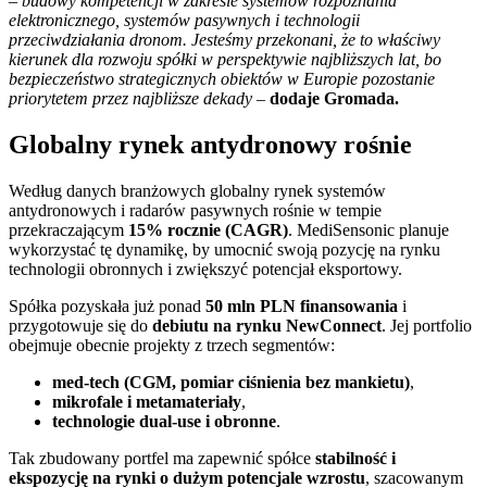
– budowy kompetencji w zakresie systemów rozpoznania
elektronicznego, systemów pasywnych i technologii
przeciwdziałania dronom. Jesteśmy przekonani, że to właściwy
kierunek dla rozwoju spółki w perspektywie najbliższych lat, bo
bezpieczeństwo strategicznych obiektów w Europie pozostanie
priorytetem przez najbliższe dekady –
dodaje Gromada.
Globalny rynek antydronowy rośnie
Według danych branżowych globalny rynek systemów
antydronowych i radarów pasywnych rośnie w tempie
przekraczającym
15% rocznie (CAGR)
. MediSensonic planuje
wykorzystać tę dynamikę, by umocnić swoją pozycję na rynku
technologii obronnych i zwiększyć potencjał eksportowy.
Spółka pozyskała już ponad
50 mln PLN finansowania
i
przygotowuje się do
debiutu na rynku NewConnect
. Jej portfolio
obejmuje obecnie projekty z trzech segmentów:
med-tech (CGM, pomiar ciśnienia bez mankietu)
,
mikrofale i metamateriały
,
technologie dual-use i obronne
.
Tak zbudowany portfel ma zapewnić spółce
stabilność i
ekspozycję na rynki o dużym potencjale wzrostu
, szacowanym