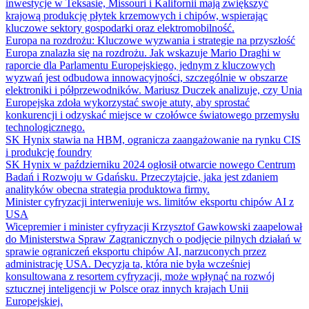
inwestycje w Teksasie, Missouri i Kalifornii mają zwiększyć
krajową produkcję płytek krzemowych i chipów, wspierając
kluczowe sektory gospodarki oraz elektromobilność.
Europa na rozdrożu: Kluczowe wyzwania i strategie na przyszłość
Europa znalazła się na rozdrożu. Jak wskazuje Mario Draghi w
raporcie dla Parlamentu Europejskiego, jednym z kluczowych
wyzwań jest odbudowa innowacyjności, szczególnie w obszarze
elektroniki i półprzewodników. Mariusz Duczek analizuje, czy Unia
Europejska zdoła wykorzystać swoje atuty, aby sprostać
konkurencji i odzyskać miejsce w czołówce światowego przemysłu
technologicznego.
SK Hynix stawia na HBM, ogranicza zaangażowanie na rynku CIS
i produkcję foundry
SK Hynix w październiku 2024 ogłosił otwarcie nowego Centrum
Badań i Rozwoju w Gdańsku. Przeczytajcie, jaka jest zdaniem
analityków obecna strategia produktowa firmy.
Minister cyfryzacji interweniuje ws. limitów eksportu chipów AI z
USA
Wicepremier i minister cyfryzacji Krzysztof Gawkowski zaapelował
do Ministerstwa Spraw Zagranicznych o podjęcie pilnych działań w
sprawie ograniczeń eksportu chipów AI, narzuconych przez
administrację USA. Decyzja ta, która nie była wcześniej
konsultowana z resortem cyfryzacji, może wpłynąć na rozwój
sztucznej inteligencji w Polsce oraz innych krajach Unii
Europejskiej.