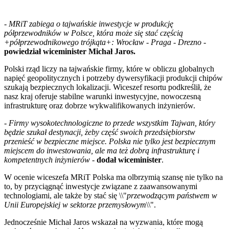
-
MRiT zabiega o tajwańskie inwestycje w produkcję
półprzewodników w Polsce, która może się stać częścią
+półprzewodnikowego trójkąta+: Wrocław - Praga - Drezno
-
powiedział wiceminister Michał Jaros.
Polski rząd liczy na tajwańskie firmy, które w obliczu globalnych
napięć geopolitycznych i potrzeby dywersyfikacji produkcji chipów
szukają bezpiecznych lokalizacji. Wiceszef resortu podkreślił, że
nasz kraj oferuje stabilne warunki inwestycyjne, nowoczesną
infrastrukturę oraz dobrze wykwalifikowanych inżynierów.
-
Firmy wysokotechnologiczne to przede wszystkim Tajwan, który
będzie szukał destynacji, żeby część swoich przedsiębiorstw
przenieść w bezpieczne miejsce. Polska nie tylko jest bezpiecznym
miejscem do inwestowania, ale ma też dobrą infrastrukturę i
kompetentnych inżynierów
-
dodał wiceminister
.
W ocenie wiceszefa MRiT Polska ma olbrzymią szansę nie tylko na
to, by przyciągnąć inwestycje związane z zaawansowanymi
technologiami, ale także by stać się \\"
przewodzącym państwem w
Unii Europejskiej w sektorze przemysłowym
\\".
Jednocześnie Michał Jaros wskazał na wyzwania, które mogą