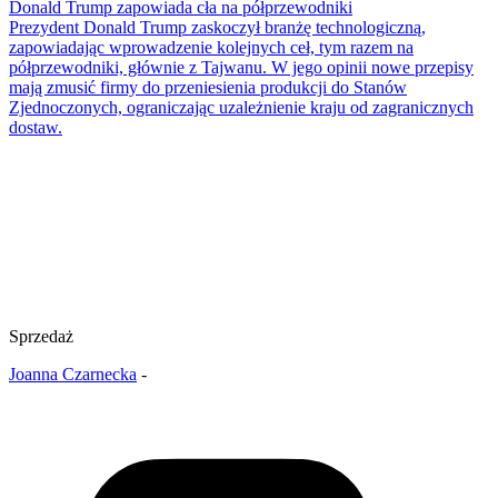
Donald Trump zapowiada cła na półprzewodniki
Prezydent Donald Trump zaskoczył branżę technologiczną,
zapowiadając wprowadzenie kolejnych ceł, tym razem na
półprzewodniki, głównie z Tajwanu. W jego opinii nowe przepisy
mają zmusić firmy do przeniesienia produkcji do Stanów
Zjednoczonych, ograniczając uzależnienie kraju od zagranicznych
dostaw.
Sprzedaż
Joanna Czarnecka
-