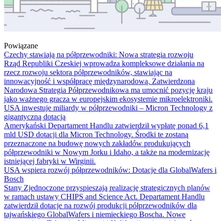
Powiązane
Czechy stawiają na półprzewodniki: Nowa strategia rozwoju
Rząd Republiki Czeskiej wprowadza kompleksowe działania na
rzecz rozwoju sektora półprzewodników, stawiając na
innowacyjność i współpracę międzynarodową. Zatwierdzona
Narodowa Strategia Półprzewodnikowa ma umocnić pozycję kraju
jako ważnego gracza w europejskim ekosystemie mikroelektroniki.
USA inwestuje miliardy w półprzewodniki – Micron Technology z
gigantyczną dotacją
Amerykański Departament Handlu zatwierdził wypłatę ponad 6,1
mld USD dotacji dla Micron Technology. Środki te zostaną
przeznaczone na budowę nowych zakładów produkujących
półprzewodniki w Nowym Jorku i Idaho, a także na modernizację
istniejącej fabryki w Wirginii.
USA wspiera rozwój półprzewodników: Dotacje dla GlobalWafers i
Bosch
Stany Zjednoczone przyspieszają realizację strategicznych planów
w ramach ustawy CHIPS and Science Act. Departament Handlu
zatwierdził dotacje na rozwój produkcji półprzewodników dla
tajwańskiego GlobalWafers i niemieckiego Boscha. Nowe