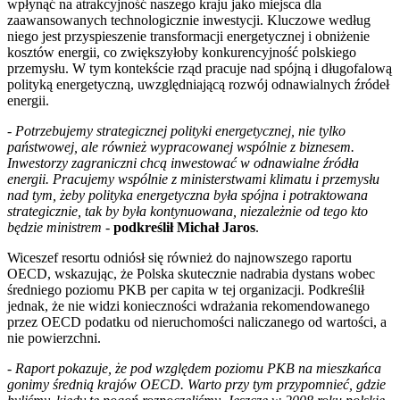
wpłynąć na atrakcyjność naszego kraju jako miejsca dla
zaawansowanych technologicznie inwestycji. Kluczowe według
niego jest przyspieszenie transformacji energetycznej i obniżenie
kosztów energii, co zwiększyłoby konkurencyjność polskiego
przemysłu. W tym kontekście rząd pracuje nad spójną i długofalową
polityką energetyczną, uwzględniającą rozwój odnawialnych źródeł
energii.
-
Potrzebujemy strategicznej polityki energetycznej, nie tylko
państwowej, ale również wypracowanej wspólnie z biznesem.
Inwestorzy zagraniczni chcą inwestować w odnawialne źródła
energii. Pracujemy wspólnie z ministerstwami klimatu i przemysłu
nad tym, żeby polityka energetyczna była spójna i potraktowana
strategicznie, tak by była kontynuowana, niezależnie od tego kto
będzie ministrem
-
podkreślił Michał Jaros
.
Wiceszef resortu odniósł się również do najnowszego raportu
OECD, wskazując, że Polska skutecznie nadrabia dystans wobec
średniego poziomu PKB per capita w tej organizacji. Podkreślił
jednak, że nie widzi konieczności wdrażania rekomendowanego
przez OECD podatku od nieruchomości naliczanego od wartości, a
nie powierzchni.
-
Raport pokazuje, że pod względem poziomu PKB na mieszkańca
gonimy średnią krajów OECD. Warto przy tym przypomnieć, gdzie