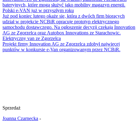
bateryjnych, które mogą służyć jako mobilny magazyn energii.
Polski e-VAN już w przyszłym roku
Już pod koniec lutego okaże się, która z dwóch firm biorących
udział w projekcie NCBiR opracuje prototyp elektrycznego
samochodu dostawczego. Na ogłoszenie decyzji czekają Innovation
AG ze Zgorzelca oraz Autobox Innovations ze Starachowic.
Elektryczny van ze Zgorzelca
Projekt firmy Innovation AG ze Zgorzelca zdobył najwięcej
punktów w konkursie e-Van organizowanym przez NCBiR.
Sprzedaż
Joanna Czarnecka
-