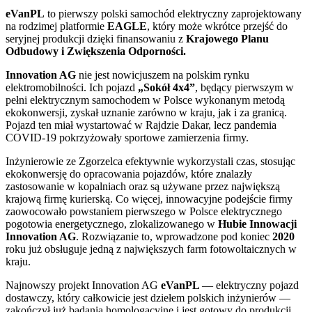
eVanPL
to pierwszy polski samochód elektryczny zaprojektowany
na rodzimej platformie
EAGLE
, który może wkrótce przejść do
seryjnej produkcji dzięki finansowaniu z
Krajowego Planu
Odbudowy i Zwiększenia Odporności.
Innovation AG
nie jest nowicjuszem na polskim rynku
elektromobilności. Ich pojazd
„Sokół 4x4”
, będący pierwszym w
pełni elektrycznym samochodem w Polsce wykonanym metodą
ekokonwersji, zyskał uznanie zarówno w kraju, jak i za granicą.
Pojazd ten miał wystartować w Rajdzie Dakar, lecz pandemia
COVID-19 pokrzyżowały sportowe zamierzenia firmy.
Inżynierowie ze Zgorzelca efektywnie wykorzystali czas, stosując
ekokonwersję do opracowania pojazdów, które znalazły
zastosowanie w kopalniach oraz są używane przez największą
krajową firmę kurierską. Co więcej, innowacyjne podejście firmy
zaowocowało powstaniem pierwszego w Polsce elektrycznego
pogotowia energetycznego, zlokalizowanego w
Hubie Innowacji
Innovation AG
. Rozwiązanie to, wprowadzone pod koniec
2020
roku już obsługuje jedną z największych farm fotowoltaicznych w
kraju.
Najnowszy projekt Innovation AG
eVanPL
—
elektryczny pojazd
dostawczy, który całkowicie jest dziełem polskich inżynierów —
zakończył już badania homologacyjne i jest gotowy do produkcji