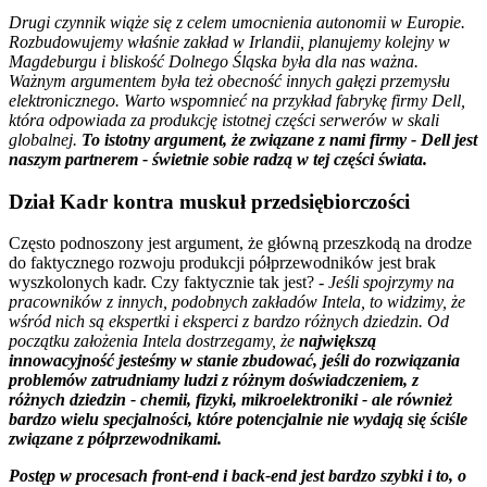
Drugi czynnik wiąże się z celem umocnienia autonomii w Europie.
Rozbudowujemy właśnie zakład w Irlandii, planujemy kolejny w
Magdeburgu i bliskość Dolnego Śląska była dla nas ważna.
Ważnym argumentem była też obecność innych gałęzi przemysłu
elektronicznego. Warto wspomnieć na przykład fabrykę firmy Dell,
która odpowiada za produkcję istotnej części serwerów w skali
globalnej.
To istotny argument, że związane z nami firmy - Dell jest
naszym partnerem - świetnie sobie radzą w tej części świata.
Dział Kadr kontra muskuł przedsiębiorczości
Często podnoszony jest argument, że główną przeszkodą na drodze
do faktycznego rozwoju produkcji półprzewodników jest brak
wyszkolonych kadr. Czy faktycznie tak jest?
- Jeśli spojrzymy na
pracowników z innych, podobnych zakładów Intela, to widzimy, że
wśród nich są ekspertki i eksperci z bardzo różnych dziedzin. Od
początku założenia Intela dostrzegamy, że
największą
innowacyjność jesteśmy w stanie zbudować, jeśli do rozwiązania
problemów zatrudniamy ludzi z różnym doświadczeniem, z
różnych dziedzin - chemii, fizyki, mikroelektroniki - ale również
bardzo wielu specjalności, które potencjalnie nie wydają się ściśle
związane z półprzewodnikami.
Postęp w procesach front-end i back-end jest bardzo szybki i to, o