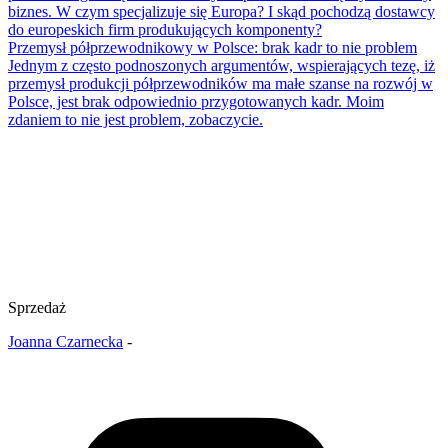
biznes. W czym specjalizuje się Europa? I skąd pochodzą dostawcy
do europeskich firm produkujących komponenty?
Przemysł półprzewodnikowy w Polsce: brak kadr to nie problem
Jednym z często podnoszonych argumentów, wspierających tezę, iż
przemysł produkcji półprzewodników ma małe szanse na rozwój w
Polsce, jest brak odpowiednio przygotowanych kadr. Moim
zdaniem to nie jest problem, zobaczycie.
Sprzedaż
Joanna Czarnecka
-