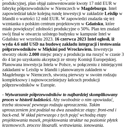
produkcyjnej, plan objął zainwestowanie kwoty 17 mld EUR w
fabrykę półprzewodników w Niemczech w
Magdeburgu
. Intel
zapowiedział także kolejną rundę inwestycji w zakładzie
Leixlip
w
Irlandii o wartości 12 mld EUR. W zapowiedzi znalazła się też
wzmianka o polskim centrum projektowym w
Gdańsku
, które
miało powiększyć zdolności produkcyjne o 50%. Plan ten znalazł
swój finał w otwarciu szóstego budynku w kampusie Intel w
Gdańsku we wrześniu 2023.
16 czerwca 2023 Intel ogłosił, iż
wyda 4.6 mld USD na budowę zakładu integracji i testowania
półprzewodników w Miękini pod Wrocławiem.
Inwestycja
stworzy około
2.000
miejsc pracy a produkcja ma ruszyć w czasie 3
do 4 lat po uzyskaniu akceptacji ze strony Komisji Europejskiej.
Planowana inwestycja Intela w Polsce, w połączeniu z istniejącymi
zakładami w Leixlip w Irlandii i planowanym zakładem w
Magdeburgu w Niemczech, stworzą pierwszy w swoim rodzaju
kompleksowy i najnowocześniejszy łańcuch produkcji
półprzewodników w Europie.
- Wytwarzanie półprzewodników to najbardziej skomplikowany
proces w historii ludzkości.
Aby swobodnie o nim opowiadać,
trzeba stosować pewnego rodzaju uproszczenia. Takim
uproszczeniem jest podział na dwa zasadnicze etapy: front-end i
back-end. W skład pierwszego z tych pojęć wchodzą etapy
projektowania masek, projektowania struktur na poziomie płytek
krzemowych, procesy litografii, wytrawiania, jonowania,