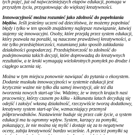
tych pojęć, już od najwcześniejszych etapów edukacji, pomaga w
przyszłym życiu, przygotowując do większej kreatywności.
Innowacyjność można rozumieć jako zdolność do popełniania
błędów.
Jeśli jesteśmy uczeni od dzieciństwa, że możemy popełniać
błędy i tylko w ten sposób znajdziemy najlepsze rozwiązanie, łatwiej
stajemy się innowacyjni. Osoby, które przejdą przez system edukacji,
który pozwala na porażki, są nauczone prawdziwej kreatywności, a
nie tylko przedsiębiorczości, rozumianej jako sposób zakładania
działalności gospodarczej. Przedsiębiorczość to zdolność do
podejmowania takich decyzji, które doprowadzą do kreatywnych
rezultatów, a te kroki wymagają wielokrotnych pomyłek po drodze i
ciągłego uczenia się.
Można w tym miejscu ponownie nawiązać do pytania o ekosystem.
Dodanie muskułu innowacyjności w systemie edukacji jest
krytycznie ważne nie tylko dla samej inwestycji, ale też dla
tworzenia nowych start-up’ów. Widzimy, że w innych krajach nasi
pracownicy, którzy czasem po kilku - kilkunastu latach decydują się
odejść i założyć własną działalność, rzeczywiście tworzą dodatkowy,
kreatywny system start-up’ów, wzmacniający przemysł
półprzewodników. Nastawienie buduje się przez całe życie, a system
edukacji ma tu ogromny wpływ. System, karzący za pomyłki,
pokazujący, że nie można się mylić i dostaje się za to negatywne
oceny, zabija kreatywność bardzo wcześnie. A przecież pomyłki są