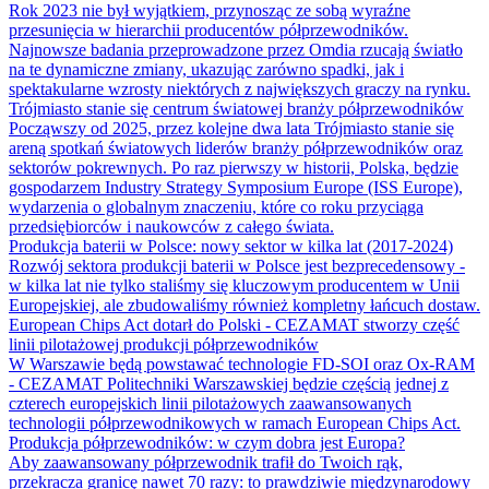
Rok 2023 nie był wyjątkiem, przynosząc ze sobą wyraźne
przesunięcia w hierarchii producentów półprzewodników.
Najnowsze badania przeprowadzone przez Omdia rzucają światło
na te dynamiczne zmiany, ukazując zarówno spadki, jak i
spektakularne wzrosty niektórych z największych graczy na rynku.
Trójmiasto stanie się centrum światowej branży półprzewodników
Począwszy od 2025, przez kolejne dwa lata Trójmiasto stanie się
areną spotkań światowych liderów branży półprzewodników oraz
sektorów pokrewnych. Po raz pierwszy w historii, Polska, będzie
gospodarzem Industry Strategy Symposium Europe (ISS Europe),
wydarzenia o globalnym znaczeniu, które co roku przyciąga
przedsiębiorców i naukowców z całego świata.
Produkcja baterii w Polsce: nowy sektor w kilka lat (2017-2024)
Rozwój sektora produkcji baterii w Polsce jest bezprecedensowy -
w kilka lat nie tylko staliśmy się kluczowym producentem w Unii
Europejskiej, ale zbudowaliśmy również kompletny łańcuch dostaw.
European Chips Act dotarł do Polski - CEZAMAT stworzy część
linii pilotażowej produkcji półprzewodników
W Warszawie będą powstawać technologie FD-SOI oraz Ox-RAM
- CEZAMAT Politechniki Warszawskiej będzie częścią jednej z
czterech europejskich linii pilotażowych zaawansowanych
technologii półprzewodnikowych w ramach European Chips Act.
Produkcja półprzewodników: w czym dobra jest Europa?
Aby zaawansowany półprzewodnik trafił do Twoich rąk,
przekracza granicę nawet 70 razy: to prawdziwie międzynarodowy