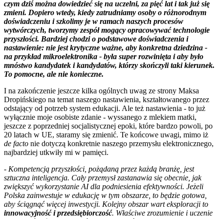
czym dziś można dowiedzieć się na uczelni, za pięć lat i tak już się
zmieni. Dopiero wtedy, kiedy zatrudniamy osoby o różnorodnym
doświadczeniu i szkolimy je w ramach naszych procesów
wytwórczych, tworzymy zespół mogący opracowywać technologie
przyszłości. Bardziej chodzi o podstawowe doświadczenia i
nastawienie: nie jest krytyczne ważne, aby konkretna dziedzina -
na przykład mikroelektronika - była super rozwinięta i aby było
mnóstwo kandydatek i kandydatów, którzy skończyli taki kierunek.
To pomocne, ale nie konieczne.
I na zakończenie jeszcze kilka ogólnych uwag ze strony Maksa
Dropińskiego na temat naszego nastawienia, kształtowanego przez
odstający od potrzeb system edukacji. Ale też nastawienia - to już
wyłącznie moje osobiste zdanie - wyssanego z mlekiem matki,
jeszcze z poprzedniej socjalistycznej epoki, które bardzo powoli, po
20 latach w UE, staramy się zmienić. Te końcowe uwagi, mimo iż
de facto
nie dotyczą konkretnie naszego przemysłu elektronicznego,
najbardziej utkwiły mi w pamięci.
- Kompetencją przyszłości, pożądaną przez każdą branżę, jest
sztuczna inteligencja. Cały przemysł zastanawia się obecnie, jak
zwiększyć wykorzystanie AI dla podniesienia efektywności. Jeżeli
Polska zainwestuje w edukację w tym obszarze, to będzie gotowa,
aby ściągnąć więcej inwestycji. Kolejny obszar wart eksploracji to
innowacyjność i przedsiębiorczość
. Właściwe zrozumienie i uczenie