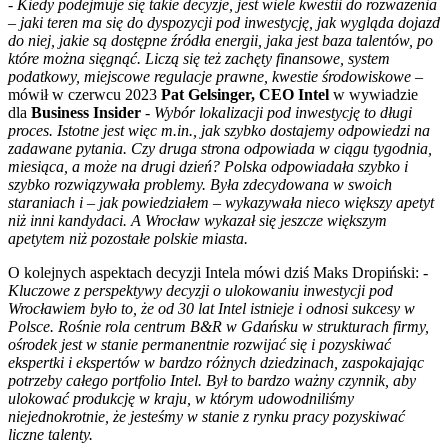
- Kiedy podejmuje się takie decyzje, jest wiele kwestii do rozważenia
– jaki teren ma się do dyspozycji pod inwestycję, jak wygląda dojazd
do niej, jakie są dostępne źródła energii, jaka jest baza talentów, po
które można sięgnąć. Liczą się też zachęty finansowe, system
podatkowy, miejscowe regulacje prawne, kwestie środowiskowe –
mówił w czerwcu 2023
Pat Gelsinger, CEO Intel
w wywiadzie
dla
Business Insider
-
Wybór lokalizacji pod inwestycję to długi
proces. Istotne jest więc m.in., jak szybko dostajemy odpowiedzi na
zadawane pytania. Czy druga strona odpowiada w ciągu tygodnia,
miesiąca, a może na drugi dzień? Polska odpowiadała szybko i
szybko rozwiązywała problemy. Była zdecydowana w swoich
staraniach i – jak powiedziałem – wykazywała nieco większy apetyt
niż inni kandydaci. A Wrocław wykazał się jeszcze większym
apetytem niż pozostałe polskie miasta.
O kolejnych aspektach decyzji Intela mówi dziś Maks Dropiński:
-
Kluczowe z perspektywy decyzji o ulokowaniu inwestycji pod
Wrocławiem było to, że od 30 lat Intel istnieje i odnosi sukcesy w
Polsce. Rośnie rola centrum B&R w Gdańsku w strukturach firmy,
ośrodek jest w stanie permanentnie rozwijać się i pozyskiwać
ekspertki i ekspertów w bardzo różnych dziedzinach, zaspokajając
potrzeby całego portfolio Intel. Był to bardzo ważny czynnik, aby
ulokować produkcję w kraju, w którym udowodniliśmy
niejednokrotnie, że jesteśmy w stanie z rynku pracy pozyskiwać
liczne talenty.