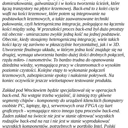
domieszkowania, galwanizacji i w końcu tworzenia ścieżek, które
łączą tranzystory na płytce krzemowej. Back-end to z kolei cięcie
wafli na kości krzemowe, które potem są integrowanie na
podstawkach krzemowych, a także zaawansowane techniki
pakowania, czyli heterogeniczna integracja, polegająca na łączeniu
kości między sobą. W przeszłości proces back-end był dużo prostszy
niż obecnie - umieszczano zwykle jedną kość na jednej podstawie.
Obecnie, kiedy stosujemy heterogeniczną integrację, wiele takich
kości łączy się zarówno w płaszczyźnie horyzontalnej, jak i w 3D.
Utworzenie finalnego układu, w którym jedna kość znajduje się na
drugiej, wymaga utworzenia bardzo dużej ilości drobnych połączeń,
rzędu mikro- i nanometrów. To bardzo trudna do opanowania
dziedzina wiedzy, wymagająca pracy w cleanroomach o wysokim
poziomie czystości. Kolejne etapy to wykonanie połączeń
krzemowych, zabezpieczenie epoksy i nałożenie pokrywek. Na
koniec oczywiście jeszcze wieloetapowe testowanie produktu.
Zakład pod Wrocławiem będzie specjalizował się w operacjach
back-end. Na wstępie trzeba wyjaśnić, iż istnieją trzy główne
segmenty chipów - komponenty do urządzeń klienckich (komputery
osobiste PC, laptopy, itp.), serwerowych oraz FPGA czy kart
graficznych - wymagające nieco innego typu procesów back-end.
Żaden zakład na świecie nie jest w stanie oferować wszystkich
rodzajów back-end na raz i nie jest w stanie wyprodukować
wszystkich komponentów, potrzebnych w portfolio Intel. Polski