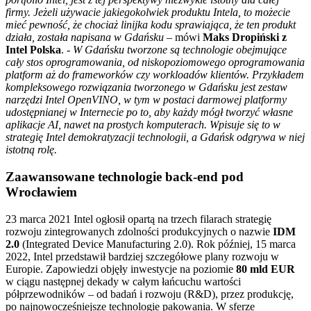
firmy. Jeżeli używacie jakiegokolwiek produktu Intela, to możecie
mieć pewność, że chociaż linijka kodu sprawiająca, że ten produkt
działa, została napisana w Gdańsku –
mówi
Maks Dropiński z
Intel Polska
.
- W Gdańsku tworzone są technologie obejmujące
cały stos oprogramowania, od niskopoziomowego oprogramowania
platform aż do frameworków czy workloadów klientów. Przykładem
kompleksowego rozwiązania tworzonego w Gdańsku jest zestaw
narzędzi Intel OpenVINO, w tym w postaci darmowej platformy
udostępnianej w Internecie po to, aby każdy mógł tworzyć własne
aplikacje AI, nawet na prostych komputerach. Wpisuje się to w
strategię Intel demokratyzacji technologii, a Gdańsk odgrywa w niej
istotną rolę.
Zaawansowane technologie back-end pod
Wrocławiem
23 marca 2021 Intel ogłosił opartą na trzech filarach strategię
rozwoju zintegrowanych zdolności produkcyjnych o nazwie
IDM
2.0
(Integrated Device Manufacturing 2.0). Rok później, 15 marca
2022, Intel przedstawił bardziej szczegółowe plany rozwoju w
Europie. Zapowiedzi objęły inwestycje na poziomie
80 mld EUR
w ciągu następnej dekady w całym łańcuchu wartości
półprzewodników – od badań i rozwoju (R&D), przez produkcję,
po najnowocześniejsze technologie pakowania. W sferze