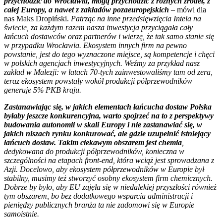
przychodzić do Wrocławia, mogą przychodzić z różnych źródeł, z
całej Europy, a nawet z zakładów pozaeuropejskich
–
mówi dla
nas Maks Dropiński.
Patrząc na inne przedsięwzięcia Intela na
świecie, za każdym razem nasza inwestycja przyciągała cały
łańcuch dostawców oraz partnerów i wierzę, że tak samo stanie się
w przypadku Wrocławia. Ekosystem innych firm na pewno
powstanie, jest do tego wyznaczone miejsce, są kompetencje i chęci
w polskich agencjach inwestycyjnych. Weźmy za przykład nasz
zakład w Malezji: w latach 70-tych zainwestowaliśmy tam od zera,
teraz ekosystem powstały wokół produkcji półprzewodników
generuje 5% PKB kraju.
Zastanawiając się, w jakich elementach łańcucha dostaw Polska
byłaby jeszcze konkurencyjna, warto spojrzeć na to z perspektywy
budowania autonomii w skali Europy i nie zastanawiać się, w
jakich niszach rynku konkurować, ale gdzie uzupełnić istniejący
łańcuch dostaw. Takim ciekawym obszarem jest chemia
,
dedykowana do produkcji półprzewodników, konieczna w
szczególności na etapach front-end, która wciąż jest sprowadzana z
Azji. Docelowo, aby ekosystem półprzewodników w Europie był
stabilny, musimy też stworzyć osobny ekosystem firm chemicznych.
Dobrze by było, aby EU zajęła się w niedalekiej przyszłości również
tym obszarem, bo bez dodatkowego wsparcia administracji i
pieniędzy publicznych branża ta nie zadomowi się w Europie
samoistnie.