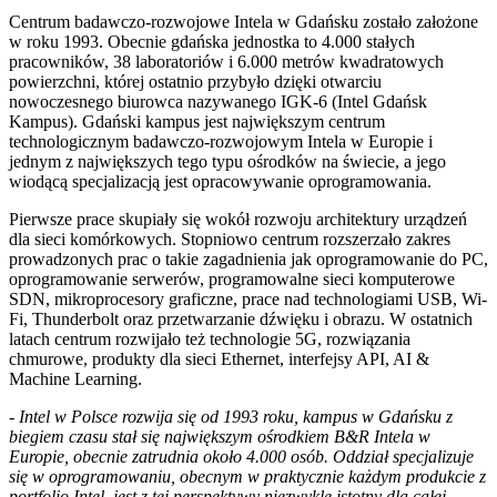
Centrum badawczo-rozwojowe Intela w Gdańsku zostało założone
w roku 1993. Obecnie gdańska jednostka to 4.000 stałych
pracowników, 38 laboratoriów i 6.000 metrów kwadratowych
powierzchni, której ostatnio przybyło dzięki otwarciu
nowoczesnego biurowca nazywanego IGK-6 (Intel Gdańsk
Kampus). Gdański kampus jest największym centrum
technologicznym badawczo-rozwojowym Intela w Europie i
jednym z największych tego typu ośrodków na świecie, a jego
wiodącą specjalizacją jest opracowywanie oprogramowania.
Pierwsze prace skupiały się wokół rozwoju architektury urządzeń
dla sieci komórkowych. Stopniowo centrum rozszerzało zakres
prowadzonych prac o takie zagadnienia jak oprogramowanie do PC,
oprogramowanie serwerów, programowalne sieci komputerowe
SDN, mikroprocesory graficzne, prace nad technologiami USB, Wi-
Fi, Thunderbolt oraz przetwarzanie dźwięku i obrazu. W ostatnich
latach centrum rozwijało też technologie 5G, rozwiązania
chmurowe, produkty dla sieci Ethernet, interfejsy API, AI &
Machine Learning.
- Intel w Polsce rozwija się od 1993 roku, kampus w Gdańsku z
biegiem czasu stał się największym ośrodkiem B&R Intela w
Europie, obecnie zatrudnia około 4.000 osób. Oddział specjalizuje
się w oprogramowaniu, obecnym w praktycznie każdym produkcie z
portfolio Intel, jest z tej perspektywy niezwykle istotny dla całej