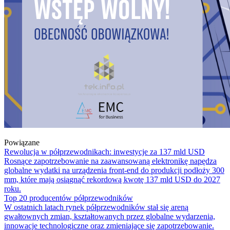
Powiązane
Rewolucja w półprzewodnikach: inwestycje za 137 mld USD
Rosnące zapotrzebowanie na zaawansowaną elektronikę napędza
globalne wydatki na urządzenia front-end do produkcji podłoży 300
mm, które mają osiągnąć rekordową kwotę 137 mld USD do 2027
roku.
Top 20 producentów półprzewodników
W ostatnich latach rynek półprzewodników stał się areną
gwałtownych zmian, kształtowanych przez globalne wydarzenia,
innowacje technologiczne oraz zmieniające się zapotrzebowanie.