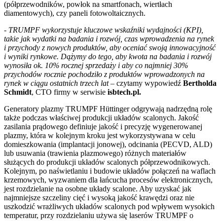
(półprzewodników, powłok na smartfonach, wiertłach
diamentowych), czy paneli fotowoltaicznych.
- TRUMPF wykorzystuje kluczowe wskaźniki wydajności (KPI),
takie jak wydatki na badania i rozwój, czas wprowadzenia na rynek
i przychody z nowych produktów, aby oceniać swoją innowacyjność
i wyniki rynkowe. Dążymy do tego, aby kwota na badania i rozwój
wynosiła ok. 10% rocznej sprzedaży i aby co najmniej 30%
przychodów rocznie pochodziło z produktów wprowadzonych na
rynek w ciągu ostatnich trzech lat –
czytamy wypowiedź
Bertholda
Schmidt
, CTO firmy w serwisie
isbtech.pl.
Generatory plazmy TRUMPF Hüttinger odgrywają nadrzędną rolę
także podczas właściwej produkcji układów scalonych. Jakość
zasilania prądowego definiuje jakość i precyzję wygenerowanej
plazmy, która w kolejnym kroku jest wykorzystywana w celu
domieszkowania (implantacji jonowej), odcinania (PECVD, ALD)
lub usuwania (trawienia plazmowego) różnych materiałów
służących do produkcji układów scalonych półprzewodnikowych.
Kolejnym, po naświetlaniu i budowie układów połączeń na waflach
krzemowych, wyzwaniem dla łańcucha procesów elektronicznych,
jest rozdzielanie na osobne układy scalone. Aby uzyskać jak
najmniejsze szczeliny cięć i wysoką jakość krawędzi oraz nie
uszkodzić wrażliwych układów scalonych pod wpływem wysokich
temperatur, przy rozdzielaniu używa się laserów TRUMPF o