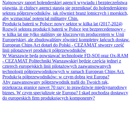
Najnowszy raport holenderskiej agencji wywiadu i bezpieczeństwa
ujawnia, iż chińscy agenci starają się przeniknąć do holenderskiego
sektora półprzewodników, jak również branż lotniczych i morskich,
aby wzmacniać potencjał militarny Chin.
Produkcja baterii w Polsce: nowy sektor w kilka lat (2017-2024)
Rozwój sektora produkcji baterii w Polsce jest bezprecedensowy -
w kilka lat nie tylko staliśmy się kluczowym producentem w Unii
Europejskiej, ale zbudowaliśmy również kompletny łańcuch dostaw.
European Chips Act dotarł do Polski - CEZAMAT stworzy część
linii pilotażowej produkcji półprzewodników
W Warszawie będą powstawać technologie FD-SOI oraz Ox-RAM
- CEZAMAT Politechniki Warszawskiej będzie częścią jednej z
czterech europejskich linii pilotażowych zaawansowanych
technologii półprzewodnikowych w ramach European Chips Act.
Produkcja półprzewodników: w czym dobra jest Europa?
Aby zaawansowany półprzewodnik trafił do Twoich rąk,
przekracza granicę nawet 70 razy: to prawdziwie międzynarodowy
biznes. W czym specjalizuje się Europa? I skąd pochodzą dostawcy
do europeskich firm produkujących komponenty?