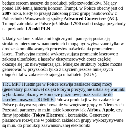
będące sercem maszyn do produkcji półprzewodników. Mający
ponad 100-letnią historię koncern Trumpf, w Polsce obecny jest od
2007
roku, kiedy to przejął założoną przez grupę naukowców z
Politechniki Warszawskiej spółkę
Advanced Converters (AC)
.
Trumpf zatrudnia w Polsce już blisko
1.700
osób i osiąga przychody
na poziomie
1.5 mld PLN
.
Układy scalone z układami logicznymi i pamięcią posiadają
struktury mierzone w nanometrach i mogą być wytwarzane tylko w
drodze skomplikowanych procesów naświetlania promieniem
lasera. Tradycyjna metoda wykorzystująca promienie laserowe z
zakresu ultrafioletu z laserów ekscymerowych coraz częściej
okazuje się już niewystarczająca. Mniejsze struktury będzie można
generować w przyszłości tylko z użyciem jeszcze mniejszych
długości fal w zakresie skrajnego ultrafioletu (EUV).
TRUMPF Huettinger w Polsce rozwija zasilacze dużej mocy
(generatory plazmowe) dzięki którym precyzyjnie ustala się warunki
wybudzania plazmy w komorze próżniowej oraz zasilanie do
laserów i maszyn TRUMPF.
Połowa produkcji w tym zakresie w
Polsce pokrywa zapotrzebowanie wewnętrzne grupy w Niemczech.
Pozostali partnerzy to m.in. takie koncerny jak
Airbus, Apple
, czy
firmy japońskie (
Tokyo Electron
) i koreańskie. Generatory
plazmowe rozwijane w polskich zakładach grupy wykorzystywane
są m.in. do produkcji zaawansowanej elektroniki