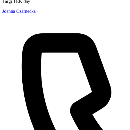
Targi TEK.day
Joanna Czarnecka
-