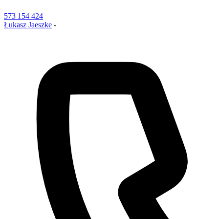
573 154 424
Łukasz Jaeszke
-