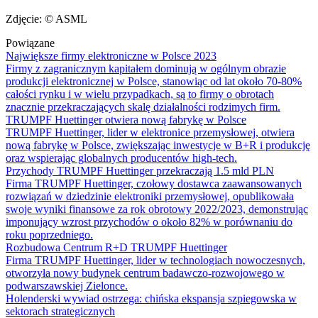
Zdjęcie: © ASML
Powiązane
Największe firmy elektroniczne w Polsce 2023
Firmy z zagranicznym kapitałem dominują w ogólnym obrazie
produkcji elektronicznej w Polsce, stanowiąc od lat około 70-80%
całości rynku i w wielu przypadkach, są to firmy o obrotach
znacznie przekraczających skalę działalności rodzimych firm.
TRUMPF Huettinger otwiera nową fabrykę w Polsce
TRUMPF Huettinger, lider w elektronice przemysłowej, otwiera
nową fabrykę w Polsce, zwiększając inwestycje w B+R i produkcję
oraz wspierając globalnych producentów high-tech.
Przychody TRUMPF Huettinger przekraczają 1.5 mld PLN
Firma TRUMPF Huettinger, czołowy dostawca zaawansowanych
rozwiązań w dziedzinie elektroniki przemysłowej, opublikowała
swoje wyniki finansowe za rok obrotowy 2022/2023, demonstrując
imponujący wzrost przychodów o około 82% w porównaniu do
roku poprzedniego.
Rozbudowa Centrum R+D TRUMPF Huettinger
Firma TRUMPF Huettinger, lider w technologiach nowoczesnych,
otworzyła nowy budynek centrum badawczo-rozwojowego w
podwarszawskiej Zielonce.
Holenderski wywiad ostrzega: chińska ekspansja szpiegowska w
sektorach strategicznych