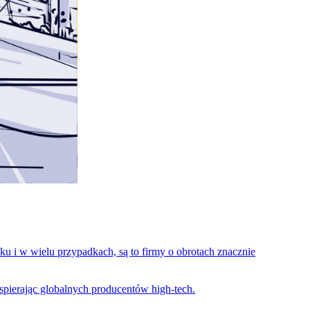
ku i w wielu przypadkach, są to firmy o obrotach znacznie
pierając globalnych producentów high-tech.