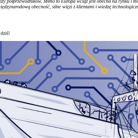
branży półprzewodników. Mimo to Europa wciąż jest obecna na rynku
ędzynarodową obecność, silne więzi z klientami i wiedzę technologicz
 dziś!