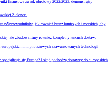
niki finansowe za rok obrotowy 2022/2023, demonstrując
wskiej Zielonce.
ora półprzewodników, jak również branż lotniczych i morskich, aby
ejskiej, ale zbudowaliśmy również kompletny łańcuch dostaw.
uropejskich linii pilotażowych zaawansowanych technologii
specjalizuje się Europa? I skąd pochodzą dostawcy do europeskich