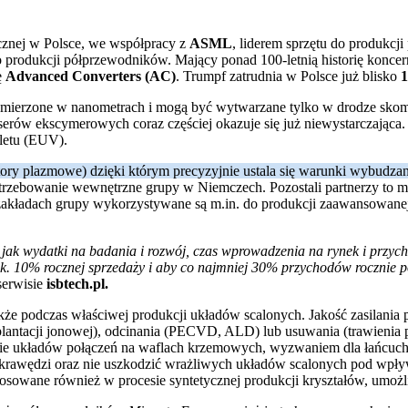
cznej w Polsce, we współpracy z
ASML
, liderem sprzętu do produkcj
produkcji półprzewodników. Mający ponad 100-letnią historię koncer
ę
Advanced Converters (AC)
. Trumpf zatrudnia w Polsce już blisko
1
ry mierzone w nanometrach i mogą być wytwarzane tylko w drodze sko
aserów ekscymerowych coraz częściej okazuje się już niewystarczająca
oletu (EUV).
ry plazmowe) dzięki którym precyzyjnie ustala się warunki wybudzan
rzebowanie wewnętrzne grupy w Niemczech. Pozostali partnerzy to m.
 zakładach grupy wykorzystywane są m.in. do produkcji zaawansowanej
jak wydatki na badania i rozwój, czas wprowadzenia na rynek i przyc
k. 10% rocznej sprzedaży i aby co najmniej 30% przychodów rocznie 
serwisie
isbtech.pl.
 podczas właściwej produkcji układów scalonych. Jakość zasilania p
lantacji jonowej), odcinania (PECVD, ALD) lub usuwania (trawienia
e układów połączeń na waflach krzemowych, wyzwaniem dla łańcucha p
ść krawędzi oraz nie uszkodzić wrażliwych układów scalonych pod wpły
sowane również w procesie syntetycznej produkcji kryształów, umożliw