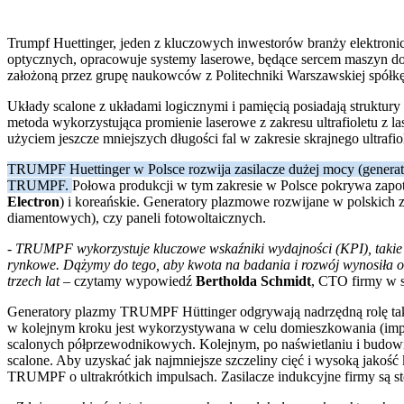
Trumpf Huettinger, jeden z kluczowych inwestorów branży elektroni
optycznych, opracowuje systemy laserowe, będące sercem maszyn do 
założoną przez grupę naukowców z Politechniki Warszawskiej spółk
Układy scalone z układami logicznymi i pamięcią posiadają struktu
metoda wykorzystująca promienie laserowe z zakresu ultrafioletu z l
użyciem jeszcze mniejszych długości fal w zakresie skrajnego ultrafi
TRUMPF Huettinger w Polsce rozwija zasilacze dużej mocy (generato
TRUMPF.
Połowa produkcji w tym zakresie w Polsce pokrywa zapot
Electron
) i koreańskie. Generatory plazmowe rozwijane w polskich
diamentowych), czy paneli fotowoltaicznych.
- TRUMPF wykorzystuje kluczowe wskaźniki wydajności (KPI), takie 
rynkowe. Dążymy do tego, aby kwota na badania i rozwój wynosiła o
trzech lat –
czytamy wypowiedź
Bertholda Schmidt
, CTO firmy w 
Generatory plazmy TRUMPF Hüttinger odgrywają nadrzędną rolę także
w kolejnym kroku jest wykorzystywana w celu domieszkowania (imp
scalonych półprzewodnikowych. Kolejnym, po naświetlaniu i budowi
scalone. Aby uzyskać jak najmniejsze szczeliny cięć i wysoką jako
TRUMPF o ultrakrótkich impulsach. Zasilacze indukcyjne firmy są sto