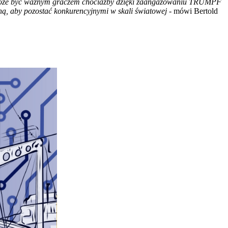
 i może być ważnym graczem chociażby dzięki zaangażowaniu TRUMPF
ną, aby pozostać konkurencyjnymi w skali światowej -
mówi Bertold