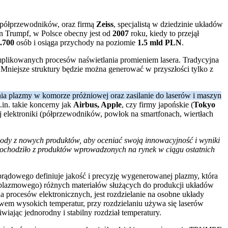
i półprzewodników, oraz firmą
Zeiss
, specjalistą w dziedzinie układów
n Trumpf, w Polsce obecny jest od
2007
roku, kiedy to przejął
.700
osób i osiąga przychody na poziomie
1.5 mld PLN
.
mplikowanych procesów naświetlania promieniem lasera. Tradycyjna
. Mniejsze struktury będzie można generować w przyszłości tylko z
ia plazmy w komorze próżniowej oraz zasilanie do laserów i maszyn
in. takie koncerny jak
Airbus, Apple
, czy firmy japońskie (
Tokyo
 elektroniki (półprzewodników, powłok na smartfonach, wiertłach
hody z nowych produktów, aby oceniać swoją innowacyjność i wyniki
pochodziło z produktów wprowadzonych na rynek w ciągu ostatnich
rądowego definiuje jakość i precyzję wygenerowanej plazmy, która
 plazmowego) różnych materiałów służących do produkcji układów
rocesów elektronicznych, jest rozdzielanie na osobne układy
wem wysokich temperatur, przy rozdzielaniu używa się laserów
iając jednorodny i stabilny rozdział temperatury.