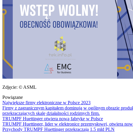
Zdjęcie: © ASML
Powiązane
Największe firmy elektroniczne w Polsce 2023
Firmy z zagranicznym kapitałem dominują w ogólnym obrazie produkcj
przekraczających skalę działalności rodzimych firm.
TRUMPF Huettinger otwiera nową fabrykę w Polsce
TRUMPF Huettinger, lider w elektronice przemysłowej, otwiera nową
Przychody TRUMPF Huettinger przekraczają 1.5 mld PLN