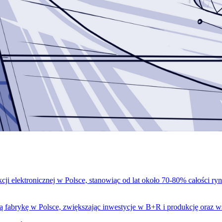
i elektronicznej w Polsce, stanowiąc od lat około 70-80% całości ryn
 fabrykę w Polsce, zwiększając inwestycje w B+R i produkcję oraz ws