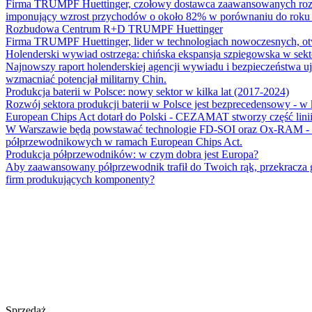
Firma TRUMPF Huettinger, czołowy dostawca zaawansowanych rozwią
imponujący wzrost przychodów o około 82% w porównaniu do roku 
Rozbudowa Centrum R+D TRUMPF Huettinger
Firma TRUMPF Huettinger, lider w technologiach nowoczesnych, 
Holenderski wywiad ostrzega: chińska ekspansja szpiegowska w sekt
Najnowszy raport holenderskiej agencji wywiadu i bezpieczeństwa uja
wzmacniać potencjał militarny Chin.
Produkcja baterii w Polsce: nowy sektor w kilka lat (2017-2024)
Rozwój sektora produkcji baterii w Polsce jest bezprecedensowy - w
European Chips Act dotarł do Polski - CEZAMAT stworzy część lini
W Warszawie będą powstawać technologie FD-SOI oraz Ox-RAM - CEZ
półprzewodnikowych w ramach European Chips Act.
Produkcja półprzewodników: w czym dobra jest Europa?
Aby zaawansowany półprzewodnik trafił do Twoich rąk, przekracza g
firm produkujących komponenty?
Sprzedaż