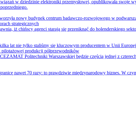
zań w dziedzinie elektroniki przemysłowej, opublikowała swoje wy
poprzedniego.
otworzyła nowy budynek centrum badawczo-rozwojowego w podwarsza
orach strategicznych
wnia, iż chińscy agenci starają się przeniknąć do holenderskiego sekt
 kilka lat nie tylko staliśmy się kluczowym producentem w Unii Europ
i pilotażowej produkcji półprzewodników
AMAT Politechniki Warszawskiej będzie częścią jednej z czterech e
ranicę nawet 70 razy: to prawdziwie międzynarodowy biznes. W czym 