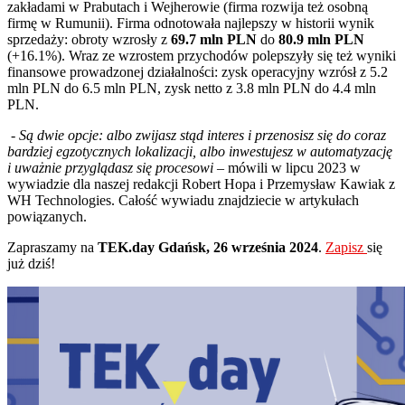
zakładami w Prabutach i Wejherowie (firma rozwija też osobną
firmę w Rumunii). Firma odnotowała najlepszy w historii wynik
sprzedaży: obroty wzrosły z
69.7 mln PLN
do
80.9 mln PLN
(+16.1%). Wraz ze wzrostem przychodów polepszyły się też wyniki
finansowe prowadzonej działalności: zysk operacyjny wzrósł z 5.2
mln PLN do 6.5 mln PLN, zysk netto z 3.8 mln PLN do 4.4 mln
PLN.
- Są dwie opcje: albo zwijasz stąd interes i przenosisz się do coraz
bardziej egzotycznych lokalizacji, albo inwestujesz w automatyzację
i uważnie przyglądasz się procesowi –
mówili w lipcu 2023 w
wywiadzie dla naszej redakcji Robert Hopa i Przemysław Kawiak z
WH Technologies. Całość wywiadu znajdziecie w artykułach
powiązanych.
Zapraszamy na
TEK.day Gdańsk, 26 września 2024
.
Zapisz
się
już dziś!