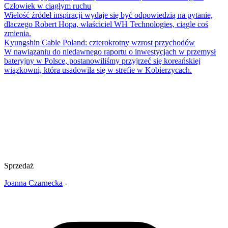
Człowiek w ciągłym ruchu
Wielość źródeł inspiracji wydaje się być odpowiedzią na pytanie,
dlaczego Robert Hopa, właściciel WH Technologies, ciągle coś
zmienia.
Kyungshin Cable Poland: czterokrotny wzrost przychodów
W nawiązaniu do niedawnego raportu o inwestycjach w przemysł
bateryjny w Polsce, postanowiliśmy przyjrzeć się koreańskiej
wiązkowni, która usadowiła się w strefie w Kobierzycach.
Sprzedaż
Joanna Czarnecka
-