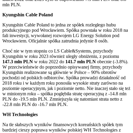
mln PLN.
Kyungshin Cable Poland
Kyungshin Cable Poland to jedna ze spółek rozległego hubu
produkcyjnego pod Wrocławiem. Spółka powstała w roku 2018 na
fali inwestycji, wywołanej rozwojem LG Energy Solution pod
Wrocławiem. Oficjalnie spółka zatrudnia jedynie 8 osób.
Choć nie w tym stopniu co LS Cable&Systems, przychody
Kyungshin w roku 2023 również uległy obniżeniu, z poziomu
147.3 mln PLN
w roku 2022 do
141.7 mln PLN
obecnie (-3.8%).
W przeciwieństwie do poprzednio opisywanej firmy, przychody
Kyungshin realizowane są głównie w Polsce – 90% obrotów
pochodzi od polskich odbiorców. Spółka prowadzi działalność od
2018 roku i w każdym roku ponosiła wysokie straty zarówno na
poziomie operacyjnym, jak i poziomie netto. Nie inaczej stało się też
w minionym roku – spółka pogłębiła stratę operacyjną z -14.8 mln
PLN do -19.5 mln PLN. Zmniejszyła się natomiast strata netto z
-22.8 mln PLN do -16.7 mln PLN.
WH Technologies
Na tle słabszych wyników finansowych koreańskich spółek tym
bardziej cieszy poprawa wyników polskiej WH Technologies z