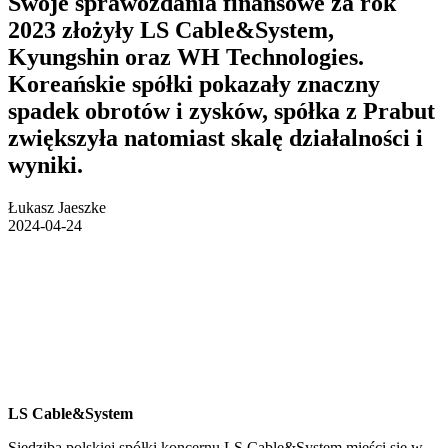
Swoje sprawozdania finansowe za rok
2023 złożyły LS Cable&System,
Kyungshin oraz WH Technologies.
Koreańskie spółki pokazały znaczny
spadek obrotów i zysków, spółka z Prabut
zwiększyła natomiast skalę działalności i
wyniki.
Łukasz Jaeszke
2024-04-24
LS Cable&System
Siedziba polskiej spółki koncernu LS Cable&System mieści się w