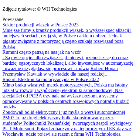
Zdjęcie tytułowe: © WH Technologies
Powiązane
Sektor produkcji wiązek w Polsce 2023
Mniejsze firmy z branży produkcji wiązek, o wyższej specjalizacji i
mniejszych seriach, czują się w Polsce całkiem dobrze. Jednak
giganty związane z motoryzacją często szukają rozwiązań poza
Polską.
Rumuni często patrzą na nas jak na wzór
- Są dwie opcje: albo zwijasz stąd interes i przenosisz się do coraz
bardziej egzotycznych lokalizacji, albo inwestujesz w automatyzację
i uważnie przyglądasz się procesowi - mówią Robert Hopa i
Przemysław Kawiak w wywiadzie dla naszej redakcji.
Raport: Elektronika motoryzacyjna w Polsce 2022
Mimo braku własnych marek motoryzacynych, Polska ma istotny
udział w rozwoju współczenej elektroniki samochodowej. Nasi
specjaliści od PCBA trzymają najwyższy poziom, a systemy
opracowywane w polskich centrach rozwojowych potrafią budzić
podziw.
Zbudowali bolid elektryczny i już myślą o wersji autonomicznej
PM07 to już drugi elektryczny bolid skonstruowany przez
studentów Politechniki Poznańskiej, tworzących zespół wyścigowy
PUT Motorsport. Pojazd zobaczymy na tegorocznym TEK.day we
Wrocławiu, gdzie pojawi się razem z firmą WH Technologies.