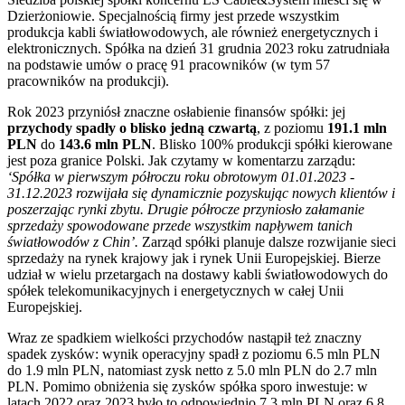
Dzierżoniowie. Specjalnością firmy jest przede wszystkim
produkcja kabli światłowodowych, ale również energetycznych i
elektronicznych. Spółka na dzień 31 grudnia 2023 roku zatrudniała
na podstawie umów o pracę 91 pracowników (w tym 57
pracowników na produkcji).
Rok 2023 przyniósł znaczne osłabienie finansów spółki: jej
przychody spadły o blisko jedną czwartą
, z poziomu
191.1 mln
PLN
do
143.6 mln PLN
. Blisko 100% produkcji spółki kierowane
jest poza granice Polski. Jak czytamy w komentarzu zarządu:
‘Spółka w pierwszym półroczu roku obrotowym 01.01.2023 -
31.12.2023 rozwijała się dynamicznie pozyskując nowych klientów i
poszerzając rynki zbytu. Drugie półrocze przyniosło załamanie
sprzedaży spowodowane przede wszystkim napływem tanich
światłowodów z Chin’.
Zarząd spółki planuje dalsze rozwijanie sieci
sprzedaży na rynek krajowy jak i rynek Unii Europejskiej. Bierze
udział w wielu przetargach na dostawy kabli światłowodowych do
spółek telekomunikacyjnych i energetycznych w całej Unii
Europejskiej.
Wraz ze spadkiem wielkości przychodów nastąpił też znaczny
spadek zysków: wynik operacyjny spadł z poziomu 6.5 mln PLN
do 1.9 mln PLN, natomiast zysk netto z 5.0 mln PLN do 2.7 mln
PLN. Pomimo obniżenia się zysków spółka sporo inwestuje: w
latach 2022 oraz 2023 było to odpowiednio 7.3 mln PLN oraz 6.8