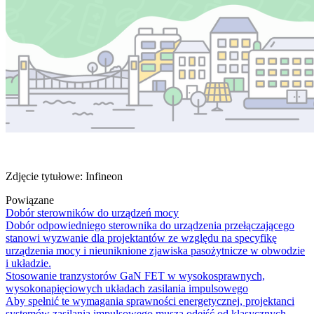
Zdjęcie tytułowe: Infineon
Powiązane
Dobór sterowników do urządzeń mocy
Dobór odpowiedniego sterownika do urządzenia przełączającego
stanowi wyzwanie dla projektantów ze względu na specyfikę
urządzenia mocy i nieuniknione zjawiska pasożytnicze w obwodzie
i układzie.
Stosowanie tranzystorów GaN FET w wysokosprawnych,
wysokonapięciowych układach zasilania impulsowego
Aby spełnić te wymagania sprawności energetycznej, projektanci
systemów zasilania impulsowego muszą odejść od klasycznych