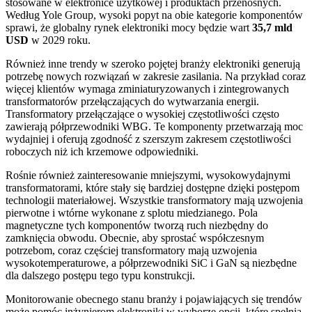
stosowane w elektronice użytkowej i produktach przenośnych.
Według Yole Group, wysoki popyt na obie kategorie komponentów
sprawi, że globalny rynek elektroniki mocy będzie wart
35,7 mld
USD
w 2029 roku.
Również inne trendy w szeroko pojętej branży elektroniki generują
potrzebę nowych rozwiązań w zakresie zasilania. Na przykład coraz
więcej klientów wymaga zminiaturyzowanych i zintegrowanych
transformatorów przełączających do wytwarzania energii.
Transformatory przełączające o wysokiej częstotliwości często
zawierają półprzewodniki WBG. Te komponenty przetwarzają moc
wydajniej i oferują zgodność z szerszym zakresem częstotliwości
roboczych niż ich krzemowe odpowiedniki.
Rośnie również zainteresowanie mniejszymi, wysokowydajnymi
transformatorami, które stały się bardziej dostępne dzięki postępom
technologii materiałowej. Wszystkie transformatory mają uzwojenia
pierwotne i wtórne wykonane z splotu miedzianego. Pola
magnetyczne tych komponentów tworzą ruch niezbędny do
zamknięcia obwodu. Obecnie, aby sprostać współczesnym
potrzebom, coraz częściej transformatory mają uzwojenia
wysokotemperaturowe, a półprzewodniki SiC i GaN są niezbędne
dla dalszego postępu tego typu konstrukcji.
Monitorowanie obecnego stanu branży i pojawiających się trendów
może pomóc inżynierom elektroniki w wyborze opcji, które spełnią