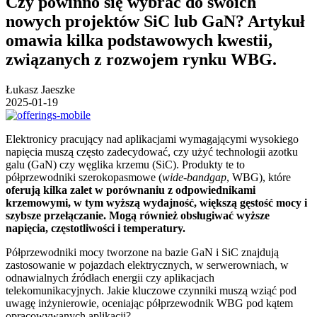
Czy powinno się wybrać do swoich
nowych projektów SiC lub GaN? Artykuł
omawia kilka podstawowych kwestii,
związanych z rozwojem rynku WBG.
Łukasz Jaeszke
2025-01-19
Elektronicy pracujący nad aplikacjami wymagającymi wysokiego
napięcia muszą często zadecydować, czy użyć technologii azotku
galu (GaN) czy węglika krzemu (SiC). Produkty te to
półprzewodniki szerokopasmowe (
wide-bandgap
, WBG), które
oferują kilka zalet w porównaniu z odpowiednikami
krzemowymi, w tym wyższą wydajność, większą gęstość mocy i
szybsze przełączanie. Mogą również obsługiwać wyższe
napięcia, częstotliwości i temperatury.
Półprzewodniki mocy tworzone na bazie GaN i SiC znajdują
zastosowanie w pojazdach elektrycznych, w serwerowniach, w
odnawialnych źródłach energii czy aplikacjach
telekomunikacyjnych. Jakie kluczowe czynniki muszą wziąć pod
uwagę inżynierowie, oceniając półprzewodnik WBG pod kątem
opracowywanych aplikacji?