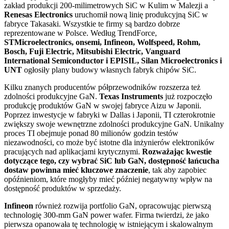
zakład produkcji 200-milimetrowych SiC w Kulim w Malezji a
Renesas Electronics
uruchomił nową linię produkcyjną SiC w
fabryce Takasaki. Wszystkie te firmy są bardzo dobrze
reprezentowane w Polsce. Według TrendForce,
STMicroelectronics, onsemi, Infineon, Wolfspeed, Rohm,
Bosch, Fuji Electric, Mitsubishi Electric, Vanguard
International Semiconductor i EPISIL, Silan Microelectronics i
UNT
ogłosiły plany budowy własnych fabryk chipów SiC.
Kilku znanych producentów półprzewodników rozszerza też
zdolności produkcyjne GaN.
Texas Instruments
już rozpoczęło
produkcję produktów GaN w swojej fabryce Aizu w Japonii.
Poprzez inwestycje w fabryki w Dallas i Japonii, TI czterokrotnie
zwiększy swoje wewnętrzne zdolności produkcyjne GaN. Unikalny
proces TI obejmuje ponad 80 milionów godzin testów
niezawodności, co może być istotne dla inżynierów elektroników
pracujących nad aplikacjami krytycznymi.
Rozważając kwestie
dotyczące tego, czy wybrać SiC lub GaN, dostępność łańcucha
dostaw powinna mieć kluczowe znaczenie
, tak aby zapobiec
opóźnieniom, które mogłyby mieć później negatywny wpływ na
dostępność produktów w sprzedaży.
Infineon
również rozwija portfolio GaN, opracowując pierwszą
technologię 300-mm GaN power wafer. Firma twierdzi, że ​​jako
pierwsza opanowała tę technologię w istniejącym i skalowalnym