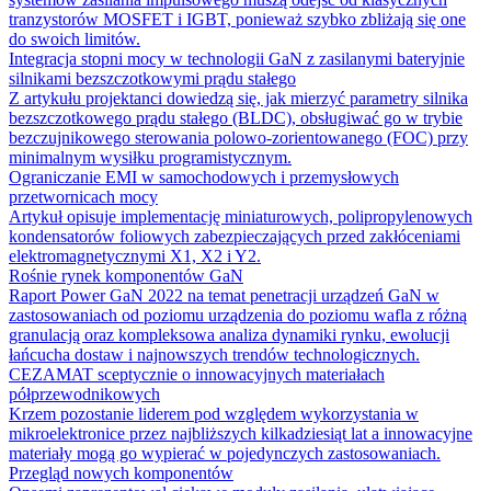
tranzystorów MOSFET i IGBT, ponieważ szybko zbliżają się one
do swoich limitów.
Integracja stopni mocy w technologii GaN z zasilanymi bateryjnie
silnikami bezszczotkowymi prądu stałego
Z artykułu projektanci dowiedzą się, jak mierzyć parametry silnika
bezszczotkowego prądu stałego (BLDC), obsługiwać go w trybie
bezczujnikowego sterowania polowo-zorientowanego (FOC) przy
minimalnym wysiłku programistycznym.
Ograniczanie EMI w samochodowych i przemysłowych
przetwornicach mocy
Artykuł opisuje implementację miniaturowych, polipropylenowych
kondensatorów foliowych zabezpieczających przed zakłóceniami
elektromagnetycznymi X1, X2 i Y2.
Rośnie rynek komponentów GaN
Raport Power GaN 2022 na temat penetracji urządzeń GaN w
zastosowaniach od poziomu urządzenia do poziomu wafla z różną
granulacją oraz kompleksowa analiza dynamiki rynku, ewolucji
łańcucha dostaw i najnowszych trendów technologicznych.
CEZAMAT sceptycznie o innowacyjnych materiałach
półprzewodnikowych
Krzem pozostanie liderem pod względem wykorzystania w
mikroelektronice przez najbliższych kilkadziesiąt lat a innowacyjne
materiały mogą go wypierać w pojedynczych zastosowaniach.
Przegląd nowych komponentów