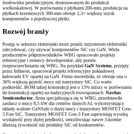
środowisku produkcyjnym, dostosowanym do produkcji
wielkoskalowej. W porównaniu z płytkami 200-mm, produkcja na
płytkach krzemowych 300-mm oferuje 2,3× większy uzysk
komponentów z pojedynczej płytki.
Rozwój branży
Postęp w sektorze elektroniki może pomóc inżynierom elektroniki
zdecydować, czy używać komponentów SiC czy GaN. Wielu
producentów półprzewodników WBG opracowało projekty
referencyjne i zestawy deweloperskie, aby pomóc
rozpowszechnianiu się WBG. Na przykład
GaN Systems
, przejęty
przez Infineon, opracował projekt referencyjny pokładowej
ładowarki EV opartej na GaN. Firma stwierdziła, że ​​oferuje ona o
36% większą gęstość mocy niż tranzystory SiC. Co warto
podkreślić, BOM takiej konstrukcji jest o 15% niższy w porównaniu
do konstrukcji opartej na tradycyjnych rozwiązaniach.
Navitas
Semiconductor
, firma specjalizująca się w WBG, przedstawiła
zasilacz o mocy 8,5 kW dla centrów danych AI, wykorzystujący
układy scalone GaNSafe o dużej mocy i tranzystory MOSFET Gen-
3 Fast SiC. Tranzystory MOSFET Gen-3 Fast zapewniają wysoką
wydajność przy dużej prędkości, umożliwiając nawet 3-krotnie
dłuższą żywotność niż produkty SiC od konkurentów.