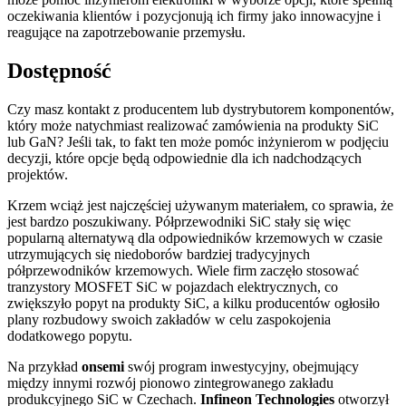
oczekiwania klientów i pozycjonują ich firmy jako innowacyjne i
reagujące na zapotrzebowanie przemysłu.
Dostępność
Czy masz kontakt z producentem lub dystrybutorem komponentów,
który może natychmiast realizować zamówienia na produkty SiC
lub GaN? Jeśli tak, to fakt ten może pomóc inżynierom w podjęciu
decyzji, które opcje będą odpowiednie dla ich nadchodzących
projektów.
Krzem wciąż jest najczęściej używanym materiałem, co sprawia, że ​​
jest bardzo poszukiwany. Półprzewodniki SiC stały się więc
popularną alternatywą dla odpowiedników krzemowych w czasie
utrzymujących się niedoborów bardziej tradycyjnych
półprzewodników krzemowych. Wiele firm zaczęło stosować
tranzystory MOSFET SiC w pojazdach elektrycznych, co
zwiększyło popyt na produkty SiC, a kilku producentów ogłosiło
plany rozbudowy swoich zakładów w celu zaspokojenia
dodatkowego popytu.
Na przykład
onsemi
swój program inwestycyjny, obejmujący
między innymi rozwój pionowo zintegrowanego zakładu
produkcyjnego SiC w Czechach.
Infineon Technologies
otworzył