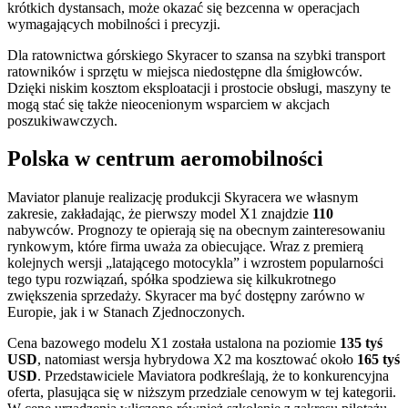
krótkich dystansach, może okazać się bezcenna w operacjach
wymagających mobilności i precyzji.
Dla ratownictwa górskiego Skyracer to szansa na szybki transport
ratowników i sprzętu w miejsca niedostępne dla śmigłowców.
Dzięki niskim kosztom eksploatacji i prostocie obsługi, maszyny te
mogą stać się także nieocenionym wsparciem w akcjach
poszukiwawczych.
Polska w centrum aeromobilności
Maviator planuje realizację produkcji Skyracera we własnym
zakresie, zakładając, że pierwszy model X1 znajdzie
110
nabywców. Prognozy te opierają się na obecnym zainteresowaniu
rynkowym, które firma uważa za obiecujące. Wraz z premierą
kolejnych wersji „latającego motocykla” i wzrostem popularności
tego typu rozwiązań, spółka spodziewa się kilkukrotnego
zwiększenia sprzedaży. Skyracer ma być dostępny zarówno w
Europie, jak i w Stanach Zjednoczonych.
Cena bazowego modelu X1 została ustalona na poziomie
135 tyś
USD
, natomiast wersja hybrydowa X2 ma kosztować około
165 tyś
USD
. Przedstawiciele Maviatora podkreślają, że to konkurencyjna
oferta, plasująca się w niższym przedziale cenowym w tej kategorii.