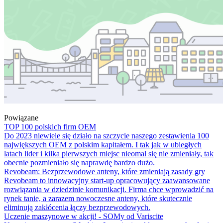
Powiązane
TOP 100 polskich firm OEM
Do 2023 niewiele się działo na szczycie naszego zestawienia 100
największych OEM z polskim kapitałem. I tak jak w ubiegłych
latach lider i kilka pierwszych miejsc nieomal się nie zmieniały, tak
obecnie pozmieniało się naprawdę bardzo dużo.
Revobeam: Bezprzewodowe anteny, które zmieniają zasady gry
Revobeam to innowacyjny start-up opracowujący zaawansowane
rozwiązania w dziedzinie komunikacji. Firma chce wprowadzić na
rynek tanie, a zarazem nowoczesne anteny, które skutecznie
eliminują zakłócenia łączy bezprzewodowych.
Uczenie maszynowe w akcji! - SOMy od Variscite