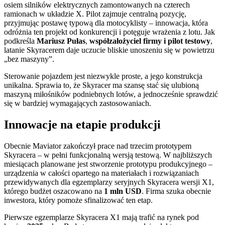
osiem silników elektrycznych zamontowanych na czterech
ramionach w układzie X. Pilot zajmuje centralną pozycję,
przyjmując postawę typową dla motocyklisty – innowacja, która
odróżnia ten projekt od konkurencji i potęguje wrażenia z lotu. Jak
podkreśla
Mariusz Pułas
,
współzałożyciel firmy i pilot testowy
,
latanie Skyracerem daje uczucie bliskie unoszeniu się w powietrzu
„bez maszyny”.
Sterowanie pojazdem jest niezwykle proste, a jego konstrukcja
unikalna. Sprawia to, że Skyracer ma szansę stać się ulubioną
maszyną miłośników podniebnych lotów, a jednocześnie sprawdzić
się w bardziej wymagających zastosowaniach.
Innowacje na etapie produkcji
Obecnie Maviator zakończył prace nad trzecim prototypem
Skyracera – w pełni funkcjonalną wersją testową. W najbliższych
miesiącach planowane jest stworzenie prototypu produkcyjnego –
urządzenia w całości opartego na materiałach i rozwiązaniach
przewidywanych dla egzemplarzy seryjnych Skyracera wersji X1,
którego budżet oszacowano na
1 mln USD
. Firma szuka obecnie
inwestora, który pomoże sfinalizować ten etap.
Pierwsze egzemplarze Skyracera X1 mają trafić na rynek pod