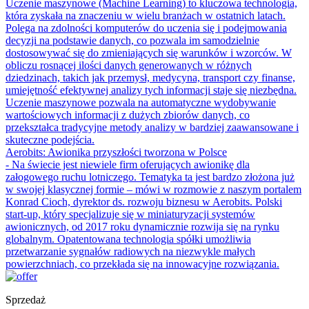
Uczenie maszynowe (Machine Learning) to kluczowa technologia,
która zyskała na znaczeniu w wielu branżach w ostatnich latach.
Polega na zdolności komputerów do uczenia się i podejmowania
decyzji na podstawie danych, co pozwala im samodzielnie
dostosowywać się do zmieniających się warunków i wzorców. W
obliczu rosnącej ilości danych generowanych w różnych
dziedzinach, takich jak przemysł, medycyna, transport czy finanse,
umiejętność efektywnej analizy tych informacji staje się niezbędna.
Uczenie maszynowe pozwala na automatyczne wydobywanie
wartościowych informacji z dużych zbiorów danych, co
przekształca tradycyjne metody analizy w bardziej zaawansowane i
skuteczne podejścia.
Aerobits: Awionika przyszłości tworzona w Polsce
- Na świecie jest niewiele firm oferujących awionikę dla
załogowego ruchu lotniczego. Tematyka ta jest bardzo złożona już
w swojej klasycznej formie – mówi w rozmowie z naszym portalem
Konrad Cioch, dyrektor ds. rozwoju biznesu w Aerobits. Polski
start-up, który specjalizuje się w miniaturyzacji systemów
awionicznych, od 2017 roku dynamicznie rozwija się na rynku
globalnym. Opatentowana technologia spółki umożliwia
przetwarzanie sygnałów radiowych na niezwykle małych
powierzchniach, co przekłada się na innowacyjne rozwiązania.
Sprzedaż