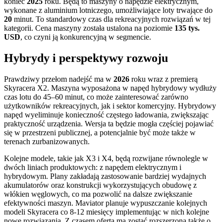
koniec
2025
roku. Będą to maszyny o napędzie elektrycznym,
wykonane z aluminium lotniczego, umożliwiające loty trwające do
20
minut. To standardowy czas dla rekreacyjnych rozwiązań w tej
kategorii. Cena maszyny została ustalona na poziomie
135 tys.
USD
, co czyni ją konkurencyjną w segmencie.
Hybrydy i perspektywy rozwoju
Prawdziwy przełom nadejść ma w
2026
roku wraz z premierą
Skyracera X2. Maszyna wyposażona w napęd hybrydowy wydłuży
czas lotu do 45–60 minut, co może zainteresować zarówno
użytkowników rekreacyjnych, jak i sektor komercyjny. Hybrydowy
napęd wyeliminuje konieczność częstego ładowania, zwiększając
praktyczność urządzenia. Wersja ta będzie mogła częściej pojawiać
się w przestrzeni publicznej, a potencjalnie być może także w
terenach zurbanizowanych.
Kolejne modele, takie jak X3 i X4, będą rozwijane równolegle w
dwóch liniach produktowych: z napędem elektrycznym i
hybrydowym. Plany zakładają zastosowanie bardziej wydajnych
akumulatorów oraz konstrukcji wykorzystujących obudowę z
włókien węglowych, co ma pozwolić na dalsze zwiększanie
efektywności maszyn. Maviator planuje wypuszczanie kolejnych
modeli Skyracera co 8-12 miesięcy implementując w nich kolejne
nowe rozwiązania. Z czasem oferta ma zostać rozszerzona także o