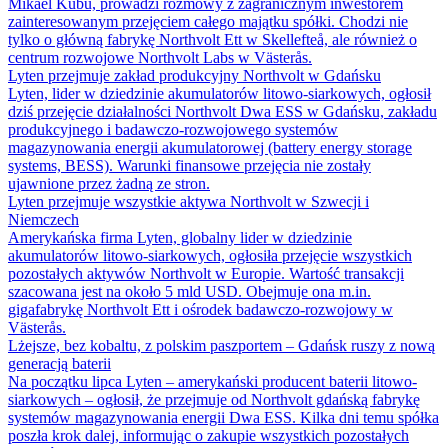
Mikael Kubu, prowadzi rozmowy z zagranicznym inwestorem
zainteresowanym przejęciem całego majątku spółki. Chodzi nie
tylko o główną fabrykę Northvolt Ett w Skellefteå, ale również o
centrum rozwojowe Northvolt Labs w Västerås.
Lyten przejmuje zakład produkcyjny Northvolt w Gdańsku
Lyten, lider w dziedzinie akumulatorów litowo-siarkowych, ogłosił
dziś przejęcie działalności Northvolt Dwa ESS w Gdańsku, zakładu
produkcyjnego i badawczo-rozwojowego systemów
magazynowania energii akumulatorowej (battery energy storage
systems, BESS). Warunki finansowe przejęcia nie zostały
ujawnione przez żadną ze stron.
Lyten przejmuje wszystkie aktywa Northvolt w Szwecji i
Niemczech
Amerykańska firma Lyten, globalny lider w dziedzinie
akumulatorów litowo-siarkowych, ogłosiła przejęcie wszystkich
pozostałych aktywów Northvolt w Europie. Wartość transakcji
szacowana jest na około 5 mld USD. Obejmuje ona m.in.
gigafabrykę Northvolt Ett i ośrodek badawczo-rozwojowy w
Västerås.
Lżejsze, bez kobaltu, z polskim paszportem – Gdańsk ruszy z nową
generacją baterii
Na początku lipca Lyten – amerykański producent baterii litowo-
siarkowych – ogłosił, że przejmuje od Northvolt gdańską fabrykę
systemów magazynowania energii Dwa ESS. Kilka dni temu spółka
poszła krok dalej, informując o zakupie wszystkich pozostałych