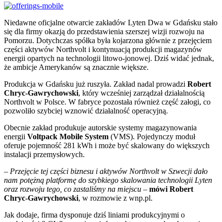
Niedawne oficjalne otwarcie zakładów Lyten Dwa w Gdańsku stało
się dla firmy okazją do przedstawienia szerszej wizji rozwoju na
Pomorzu. Dotychczas spółka była kojarzona głównie z przejęciem
części aktywów Northvolt i kontynuacją produkcji magazynów
energii opartych na technologii litowo-jonowej. Dziś widać jednak,
że ambicje Amerykanów są znacznie większe.
Produkcja w Gdańsku już ruszyła. Zakład nadal prowadzi
Robert
Chryc-Gawrychowski
, który wcześniej zarządzał działalnością
Northvolt w Polsce. W fabryce pozostała również część załogi, co
pozwoliło szybciej wznowić działalność operacyjną.
Obecnie zakład produkuje autorskie systemy magazynowania
energii
Voltpack Mobile System
(VMS). Pojedynczy moduł
oferuje pojemność 281 kWh i może być skalowany do większych
instalacji przemysłowych.
–
Przejęcie tej części biznesu i aktywów Northvolt w Szwecji dało
nam potężną platformę do szybkiego skalowania technologii Lyten
oraz rozwoju tego, co zastaliśmy na miejscu
–
mówi Robert
Chryc-Gawrychowski
, w rozmowie z wnp.pl.
Jak dodaje, firma dysponuje dziś liniami produkcyjnymi o