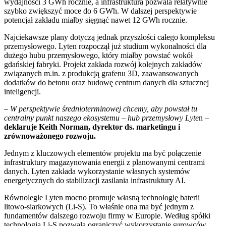
wydajności 3 GWh rocznie, a infrastruktura pozwala relatywnie
szybko zwiększyć moce do 6 GWh. W dalszej perspektywie
potencjał zakładu miałby sięgnąć nawet 12 GWh rocznie.
Najciekawsze plany dotyczą jednak przyszłości całego kompleksu
przemysłowego. Lyten rozpoczął już studium wykonalności dla
dużego hubu przemysłowego, który miałby powstać wokół
gdańskiej fabryki. Projekt zakłada rozwój kolejnych zakładów
związanych m.in. z produkcją grafenu 3D, zaawansowanych
dodatków do betonu oraz budowę centrum danych dla sztucznej
inteligencji.
–
W perspektywie średnioterminowej chcemy, aby powstał tu
centralny punkt naszego ekosystemu – hub przemysłowy Lyte
n –
deklaruje Keith Norman, dyrektor ds. marketingu i
zrównoważonego rozwoju.
Jednym z kluczowych elementów projektu ma być połączenie
infrastruktury magazynowania energii z planowanymi centrami
danych. Lyten zakłada wykorzystanie własnych systemów
energetycznych do stabilizacji zasilania infrastruktury AI.
Równolegle Lyten mocno promuje własną technologię baterii
litowo-siarkowych (Li-S). To właśnie ona ma być jednym z
fundamentów dalszego rozwoju firmy w Europie. Według spółki
technologia Li-S pozwala ograniczyć wykorzystanie surowców