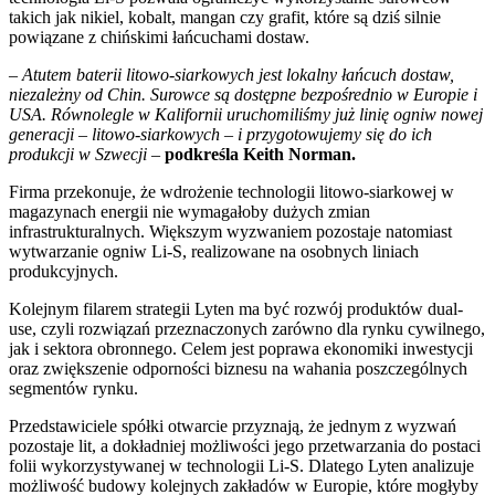
takich jak nikiel, kobalt, mangan czy grafit, które są dziś silnie
powiązane z chińskimi łańcuchami dostaw.
–
Atutem baterii litowo-siarkowych jest lokalny łańcuch dostaw,
niezależny od Chin. Surowce są dostępne bezpośrednio w Europie i
USA. Równolegle w Kalifornii uruchomiliśmy już linię ogniw nowej
generacji – litowo-siarkowych – i przygotowujemy się do ich
produkcji w Szwecji
–
podkreśla Keith Norman.
Firma przekonuje, że wdrożenie technologii litowo-siarkowej w
magazynach energii nie wymagałoby dużych zmian
infrastrukturalnych. Większym wyzwaniem pozostaje natomiast
wytwarzanie ogniw Li-S, realizowane na osobnych liniach
produkcyjnych.
Kolejnym filarem strategii Lyten ma być rozwój produktów dual-
use, czyli rozwiązań przeznaczonych zarówno dla rynku cywilnego,
jak i sektora obronnego. Celem jest poprawa ekonomiki inwestycji
oraz zwiększenie odporności biznesu na wahania poszczególnych
segmentów rynku.
Przedstawiciele spółki otwarcie przyznają, że jednym z wyzwań
pozostaje lit, a dokładniej możliwości jego przetwarzania do postaci
folii wykorzystywanej w technologii Li-S. Dlatego Lyten analizuje
możliwość budowy kolejnych zakładów w Europie, które mogłyby