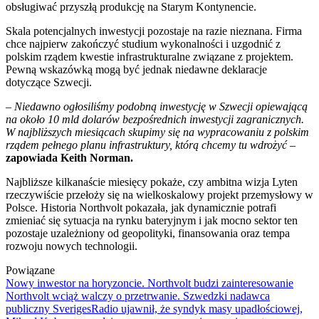
obsługiwać przyszłą produkcję na Starym Kontynencie.
Skala potencjalnych inwestycji pozostaje na razie nieznana. Firma
chce najpierw zakończyć studium wykonalności i uzgodnić z
polskim rządem kwestie infrastrukturalne związane z projektem.
Pewną wskazówką mogą być jednak niedawne deklaracje
dotyczące Szwecji.
–
Niedawno ogłosiliśmy podobną inwestycję w Szwecji opiewającą
na około 10 mld dolarów bezpośrednich inwestycji zagranicznych.
W najbliższych miesiącach skupimy się na wypracowaniu z polskim
rządem pełnego planu infrastruktury, którą chcemy tu wdrożyć
–
zapowiada Keith Norman.
Najbliższe kilkanaście miesięcy pokaże, czy ambitna wizja Lyten
rzeczywiście przełoży się na wielkoskalowy projekt przemysłowy w
Polsce. Historia Northvolt pokazała, jak dynamicznie potrafi
zmieniać się sytuacja na rynku bateryjnym i jak mocno sektor ten
pozostaje uzależniony od geopolityki, finansowania oraz tempa
rozwoju nowych technologii.
Powiązane
Nowy inwestor na horyzoncie. Northvolt budzi zainteresowanie
Northvolt wciąż walczy o przetrwanie. Szwedzki nadawca
publiczny SverigesRadio ujawnił, że syndyk masy upadłościowej,