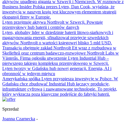
aktywów upadłego giganta w Szwecji i Niemczech. W rozmowie z
Business Insider Polska prezes Lyten, Dan Cook, wyjaśnia, że
inwestycja w naszym kraju jest kluczowym elementem strategii
ekspansji firmy w Europie.
Lyten przejmuje aktywa Northvolt w Szwecji. Powstaje
przemysłowy hub baterii i centrów danych
Lyten, globalny lider w dziedzinie baterii litowo-siarkowych i
magazynowania energii, sfinalizował przejęcie szwedzkich
aktywów Northvolt o wartości księgowej blisko 5 mld USD.
Transakcja obejmuje zakład Northvolt Ett wraz z rozbudową w
Skellefteå oraz centrum badawczo-rozwojowe Northvolt Labs w
Västerås. Firma ogłosiła utworzenie Lyten Industrial Hub –
pierwszego takiego kompleksu przemysłowego w Szwecji.
Lyten tworzy w Gdańsku hub nowej generacji. Energia, AI i
obronność w jednym miejscu
Amerykańska spółka Lyten przyspiesza inwestycje w Polsce. W
Gdańsku chce zbudować Industrial Hub łączący produkcję,
infrastrukturę cyfrową i zaawansowane technologie. To projekt,
który wykracza poza klasyczne podejście do fabryki baterii.
Sprzedaż
Joanna Czarnecka
-