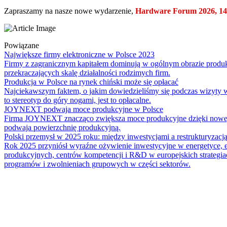
Zapraszamy na nasze nowe wydarzenie,
Hardware Forum 2026, 14
Powiązane
Największe firmy elektroniczne w Polsce 2023
Firmy z zagranicznym kapitałem dominują w ogólnym obrazie produkcj
przekraczających skalę działalności rodzimych firm.
Produkcja w Polsce na rynek chiński może się opłacać
Najciekawszym faktem, o jakim dowiedzieliśmy się podczas wizyty 
to stereotyp do góry nogami, jest to opłacalne.
JOYNEXT podwaja moce produkcyjne w Polsce
Firma JOYNEXT znacząco zwiększa moce produkcyjne dzięki nowej 
podwaja powierzchnię produkcyjną.
Polski przemysł w 2025 roku: między inwestycjami a restrukturyzacj
Rok 2025 przyniósł wyraźne ożywienie inwestycyjne w energetyce, e
produkcyjnych, centrów kompetencji i R&D w europejskich strategiac
programów i zwolnieniach grupowych w części sektorów.