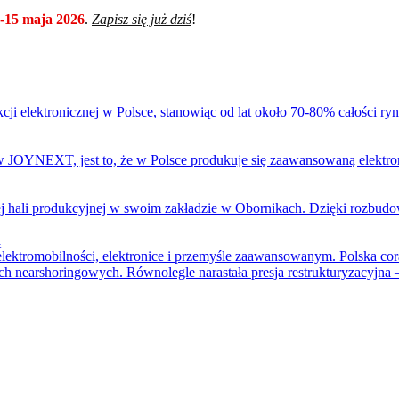
-15 maja 2026
.
Zapisz się już dziś
!
i elektronicznej w Polsce, stanowiąc od lat około 70-80% całości ryn
w JOYNEXT, jest to, że w Polsce produkuje się zaawansowaną elektro
hali produkcyjnej w swoim zakładzie w Obornikach. Dzięki rozbudo
ą
lektromobilności, elektronice i przemyśle zaawansowanym. Polska cor
h nearshoringowych. Równolegle narastała presja restrukturyzacyjna 