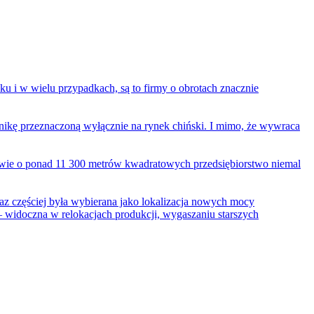
ku i w wielu przypadkach, są to firmy o obrotach znacznie
nikę przeznaczoną wyłącznie na rynek chiński. I mimo, że wywraca
wie o ponad 11 300 metrów kwadratowych przedsiębiorstwo niemal
az częściej była wybierana jako lokalizacja nowych mocy
– widoczna w relokacjach produkcji, wygaszaniu starszych