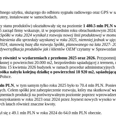
echnego użytku, służącego do odbioru sygnału radiowego oraz GPS w
utery, instalowane w samochodach.
 stanu produktów) ukształtowały się na poziomie
1 480.5 mln PLN 
 zarząd firmy wskazuje, iż w poprzednim roku obrachunkowym 2024,
 Spółki w roku 2024 wynikał z rozwoju nowej linii produktowej w mome
iesienia dla sprzedaży uzyskanej w roku 2025, niemniej jednak w ujęci
-2024, stanowią bazę dla rozwoju Spółki, planowanego na lata 2027- 2
 dywersyfikacja produktów jak i klientów OEM’
czytamy w Sprawozdani
my również w wydarzeniach z przełomu 2025 oraz 2026.
Przypomnij
snej o powierzchni 20.000 m2, bezpośrednio sąsiadującej z terenem, 
niu 15 kwietnia 2026 budynek w ramach procedur administracyjnych z
ółka nabyła kolejną działkę o powierzchni 18 920 m2, sąsiadują
 Polsce.
mln PLN
, w tym samym tylko roku 2025 było to 70.4 mln PLN. Ponies
ch. Celem spółki jest zabezpieczenie rozwoju, który ma skutkować
wz
mentach produkcji na porównywalnym poziomie poprzez wprowadzeni
 pozyskaniem w roku 2023 oraz 2024 przez Joynext nowych wysoko w
ch latach również znaczne kwoty.
ył się z 49.1 mln PLN w roku 2024 do 64.0 mln PLN obecnie.