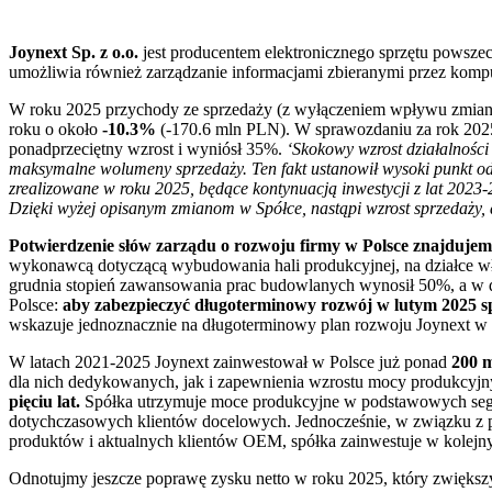
Joynext Sp. z o.o.
jest producentem elektronicznego sprzętu powsz
umożliwia również zarządzanie informacjami zbieranymi przez komp
W roku 2025 przychody ze sprzedaży (z wyłączeniem wpływu zmiany
roku o około
-10.3%
(-170.6 mln PLN). W sprawozdaniu za rok 2025
ponadprzeciętny wzrost i wyniósł 35%.
‘Skokowy wzrost działalności
maksymalne wolumeny sprzedaży. Ten fakt ustanowił wysoki punkt odn
zrealizowane w roku 2025, będące kontynuacją inwestycji z lat 2023
Dzięki wyżej opisanym zmianom w Spółce, nastąpi wzrost sprzedaży,
Potwierdzenie słów zarządu o rozwoju firmy w Polsce znajduje
wykonawcą dotyczącą wybudowania hali produkcyjnej, na działce wła
grudnia stopień zawansowania prac budowlanych wynosił 50%, a w d
Polsce:
aby zabezpieczyć długoterminowy rozwój w lutym 2025 sp
wskazuje jednoznacznie na długoterminowy plan rozwoju Joynext w
W latach 2021-2025 Joynext zainwestował w Polsce już ponad
200 
dla nich dedykowanych, jak i zapewnienia wzrostu mocy produkcyjny
pięciu lat.
Spółka utrzymuje moce produkcyjne w podstawowych seg
dotychczasowych klientów docelowych. Jednocześnie, w związku z
produktów i aktualnych klientów OEM, spółka zainwestuje w kolejny
Odnotujmy jeszcze poprawę zysku netto w roku 2025, który zwiększ