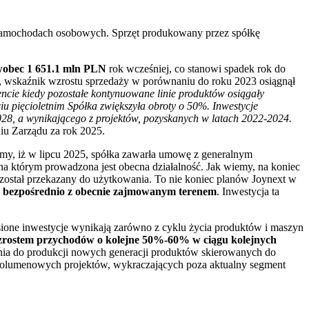
 samochodach osobowych. Sprzęt produkowany przez spółkę
wobec 1 651.1 mln PLN
rok wcześniej, co stanowi spadek rok do
 wskaźnik wzrostu sprzedaży w porównaniu do roku 2023 osiągnął
ncie kiedy pozostałe kontynuowane linie produktów osiągały
u pięcioletnim Spółka zwiększyła obroty o 50%. Inwestycje
028, a wynikającego z projektów, pozyskanych w latach 2022-2024.
u Zarządu za rok 2025.
my, iż w lipcu 2025, spółka zawarła umowę z generalnym
na którym prowadzona jest obecna działalność. Jak wiemy, na koniec
ostał przekazany do użytkowania. To nie koniec planów Joynext w
cą bezpośrednio z obecnie zajmowanym terenem
. Inwestycja ta
ione inwestycje wynikają zarówno z cyklu życia produktów i maszyn
rostem przychodów o kolejne 50%-60% w ciągu kolejnych
a do produkcji nowych generacji produktów skierowanych do
olumenowych projektów, wykraczających poza aktualny segment