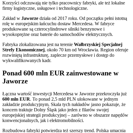
Korzyści odczuwają nie tylko pracownicy fabryki, ale też lokalne
firmy logistyczne, usługowe i technologiczne.
Zakład w
Jaworze
działa od 2017 roku. Od początku pełni istotną
rolę w europejskim łańcuchu dostaw Mercedesa. W fabryce
produkowane są czterocylindrowe silniki benzynowe i
wysokoprężne oraz baterie do samochodów elektrycznych.
Fabryka zlokalizowana jest na terenie
Wałbrzyskiej Specjalnej
Strefy Ekonomicznej
, około 70 km od Wrocławia. Region oferuje
rozwiniętą infrastrukturę, zaplecze przemysłowe i dostęp do
wykwalifikowanych kadr.
Ponad 600 mln EUR zainwestowane w
Jaworze
Łączna wartość inwestycji Mercedesa w Jaworze przekroczyła już
600 mln EUR
. To ponad 2,5 mld PLN ulokowane w jednym
zakładzie produkcyjnym. Skala tych nakładów jasno pokazuje, że
koncern traktuje Dolny Śląsk jako jeden z filarów swojej
europejskiej strategii produkcyjnej – zarówno w obszarze napędów
konwencjonalnych, jak i elektromobilności.
Rozbudowa fabryki potwierdza też szerszy trend. Polska umacnia