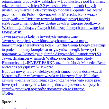
ograniczanie produkcji w zakładzie w Ludwigsfelde pod Berlinem,
gdzie zatrudnionych jest 2,2 tys. osób. Według nieoficjalnych
ustaleń, wytwarzanie elektrycznego modelu E-Sprinter ma zostać
przeniesione do Polski. Równocześnie Mercedes-Benz wraz z
amerykańskim Rivianem rozważa budowę nowej fabryki
elektrycznych samochodów dostawczych w Europie Środkowo-
Wschodniej. Jedną z głównych lokalizacji branych pod uwagę jest
Dolny Śląsk.
Jawor przyciąga kolejne inwestycje energetyczne
Jawor staje się jednym z kluczowych punktów na mapie
transformacji energetycznej Polski. Griffin Group Energy zrealizuje
tu projekt budowy kompleksu magazynów energii. Inwestycja
powstanie w Dolnośląskiej Strefie Aktywności Gospodarczej S3
Jawor, działającej w ramach Wałbrzyskiej Specjalnej Strefy
Ekonomicznej „INVEST-PARK”, tuż obok fabryk Mercedes-Benz.
Mercedes przyspiesza w Jaworze
Budowa nowej fabryki elektrycznych samochodów dostawczych
Mercedes-Benz w Jaworze weszła w kluczową fazę. Na halach
zawisła wiecha, symbolizująca zakończenie ważnego etapu prac.
Inwestycja ma uczynić z Jawora jedno z najnowocześniejszych
centrów produkcji pojazdów dostawczych w Europie.
Sprzedaż