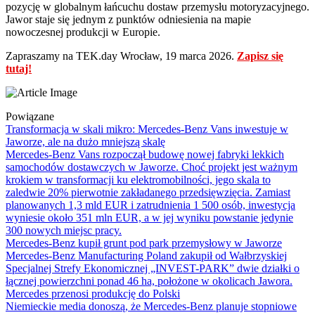
pozycję w globalnym łańcuchu dostaw przemysłu motoryzacyjnego.
Jawor staje się jednym z punktów odniesienia na mapie
nowoczesnej produkcji w Europie.
Zapraszamy na TEK.day Wrocław, 19 marca 2026.
Zapisz się
tutaj!
Powiązane
Transformacja w skali mikro: Mercedes-Benz Vans inwestuje w
Jaworze, ale na dużo mniejszą skalę
Mercedes-Benz Vans rozpoczął budowę nowej fabryki lekkich
samochodów dostawczych w Jaworze. Choć projekt jest ważnym
krokiem w transformacji ku elektromobilności, jego skala to
zaledwie 20% pierwotnie zakładanego przedsięwzięcia. Zamiast
planowanych 1,3 mld EUR i zatrudnienia 1 500 osób, inwestycja
wyniesie około 351 mln EUR, a w jej wyniku powstanie jedynie
300 nowych miejsc pracy.
Mercedes-Benz kupił grunt pod park przemysłowy w Jaworze
Mercedes-Benz Manufacturing Poland zakupił od Wałbrzyskiej
Specjalnej Strefy Ekonomicznej „INVEST-PARK” dwie działki o
łącznej powierzchni ponad 46 ha, położone w okolicach Jawora.
Mercedes przenosi produkcję do Polski
Niemieckie media donoszą, że Mercedes-Benz planuje stopniowe