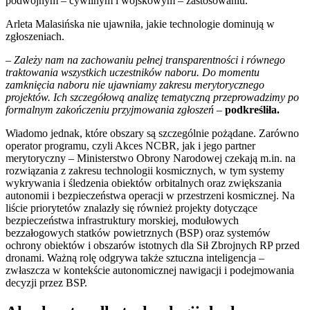
podwójnym – cywilnym i wojskowym – zastosowaniu.
Arleta Malasińska nie ujawniła, jakie technologie dominują w
zgłoszeniach.
– Zależy nam na zachowaniu pełnej transparentności i równego
traktowania wszystkich uczestników naboru. Do momentu
zamknięcia naboru nie ujawniamy zakresu merytorycznego
projektów. Ich szczegółową analizę tematyczną przeprowadzimy po
formalnym zakończeniu przyjmowania zgłoszeń
–
podkreśliła.
Wiadomo jednak, które obszary są szczególnie pożądane. Zarówno
operator programu, czyli Akces NCBR, jak i jego partner
merytoryczny – Ministerstwo Obrony Narodowej
czekają m.in. na
rozwiązania z zakresu technologii kosmicznych, w tym systemy
wykrywania i śledzenia obiektów orbitalnych oraz zwiększania
autonomii i bezpieczeństwa operacji w przestrzeni kosmicznej. Na
liście priorytetów znalazły się również projekty dotyczące
bezpieczeństwa infrastruktury morskiej, modułowych
bezzałogowych statków powietrznych (BSP) oraz systemów
ochrony obiektów i obszarów istotnych dla Sił Zbrojnych RP przed
dronami. Ważną rolę odgrywa także sztuczna inteligencja –
zwłaszcza w kontekście autonomicznej nawigacji i podejmowania
decyzji przez BSP.