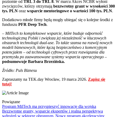
poziomie od
TRL 3 do TRL 8
. W marcu Akces NCBR wyłoni
zwycięzców, którzy otrzymają
bezzwrotny grant w wysokości 300
tys. PLN
oraz
wsparcie mentoringowe o wartości 100 tys. PLN
.
Dodatkowo młode firmy będą mogły ubiegać się o kolejne środki z
funduszu
PFR Deep Tech
.
– MilTech to kompleksowe wsparcie, które buduje odporność
technologiczną Polski i zwiększa jej niezależność w kluczowych
obszarach technologii dual-use. To także szansa na rozwój nowych
modeli biznesowych, które łączą bezpieczeństwo z komercyjnym
potencjałem – od technologii cyfrowych przez rozwiązania dla
przemysłu po zaawansowane systemy wsparcia operacyjnego
–
podsumowuje Barbara Brzezińska.
Źródło: Puls Biznesu
Zapraszamy na TEK.day Wrocław, 19 marca 2026.
Zapisz się
tutaj!
Powiązane
Program MilTech ma przyspieszyć innowacje dla wojska
Bezzwrotne granty, wsparcie ekspertów i realna perspektywa
wdrożeń w sektorze obronnym. Nowy program akceleracyjny