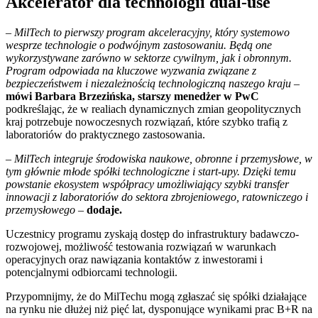
Akcelerator dla technologii dual-use
– MilTech to pierwszy program akceleracyjny, który systemowo
wesprze technologie o podwójnym zastosowaniu. Będą one
wykorzystywane zarówno w sektorze cywilnym, jak i obronnym.
Program odpowiada na kluczowe wyzwania związane z
bezpieczeństwem i niezależnością technologiczną naszego kraju
–
mówi Barbara Brzezińska, starszy menedżer w
PwC
podkreślając, że w realiach dynamicznych zmian geopolitycznych
kraj potrzebuje nowoczesnych rozwiązań, które szybko trafią z
laboratoriów do praktycznego zastosowania.
– MilTech integruje środowiska naukowe, obronne i przemysłowe, w
tym głównie młode spółki technologiczne i start-upy. Dzięki temu
powstanie ekosystem współpracy umożliwiający szybki transfer
innowacji z laboratoriów do sektora zbrojeniowego, ratowniczego i
przemysłowego
–
dodaje.
Uczestnicy programu zyskają dostęp do infrastruktury badawczo-
rozwojowej, możliwość testowania rozwiązań w warunkach
operacyjnych oraz nawiązania kontaktów z inwestorami i
potencjalnymi odbiorcami technologii.
Przypomnijmy, że do MilTechu mogą zgłaszać się spółki działające
na rynku nie dłużej niż pięć lat, dysponujące wynikami prac B+R na