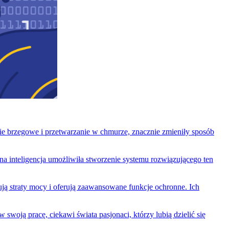
nie brzegowe i przetwarzanie w chmurze, znacznie zmieniły sposób
a inteligencja umożliwiła stworzenie systemu rozwiązującego ten
ą straty mocy i oferują zaawansowane funkcje ochronne. Ich
woją pracę, ciekawi świata pasjonaci, którzy lubią dzielić się