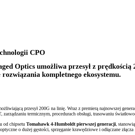
echnologii CPO
aged Optics umożliwa przesył z prędkością
ne rozwiązania kompletnego ekosystemu.
iwiającą przesył 200G na linię. Wraz z premierą najnowszej generacj
, zarządzaniu termicznym, procedurach obsługi, trasowaniu światłowo
u od chipsetu
Tomahawk 4-Humboldt pierwszej generacji
, stanowi
optyczne o dużej gęstości, sprzęganie krawędziowe i odłączane złącz