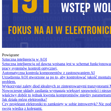
Powiązane
Sztuczna inteligencja w AOI
Sztuczna inteligencja od dawna wpisana jest w schemat funkcjonowan
pracy systemów kontroli optycznej.
Automatyczna kontrola komponentów z zastosowaniem AI
Urządzenia AOI stworzone są po to, aby kontrolować jakość montażu,
problem.
Wykorzystaj zalety diod idealnych ze zintegrowanymi tranzystora
Nowoczesne układy zasilania wymagają większej sprawności i niezaw
właściwy dobór to jednak kwestia kompromisów między parametrami, 
Jak działa mózg elektronika?
Czy projektant elektroniki to zamknięty w sobie introwertyk? Nic po
swoją wiedzą z kolegami.