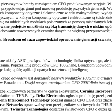
ię pierwszym w branży rozwiązaniem CPO produkowanym seryjnie. W r
 przygotowując grunt pod masową produkcję przyszłych generacji. Wd
h komponenty optyczne i elektroniczne w celu maksymalizacji wydaj
ycznych, w którym komponenty optyczne i elektroniczne są ściśle zi
ra się na oddzielnych modułach połączonych za pomocą miedzianych ści
ane podejście umożliwia szybką transmisję danych o niskim opóźn
rzebowanie nowoczesnych centrów danych na większą przepustowość, z
a,
Broadcom od razu zapowiedział opracowanie generacji czwartej,
sne układy ASIC przełączników i technologię silnika optycznego, a
ania. Poprzez linię produktów CPO 100G/lane, Broadcom udowodnił zd
kolejną falę aplikacji opartych na sztucznej inteligencji.
 czego dowodem jest dojrzałość naszych produktów 100G/linia drugiej
ch w Broadcom.
- Dzięki naszym rozwiązaniom CPO 200G/linia trzeciej 
czbę kluczowych partnerstw w całym ekosystemie.
Corning Incorpor
platformie TH5-Bailly.
Delta Electronics
ogłosiła produkcję przełąc
onn Interconnect Technology
pokazał gniazda CPO LGA oraz złącz
cas Networks
opracował system przełączników sieciowych do TH5-Bai
owymi.
Twinstar Technologies
dostarcza światłowody CPO o dużej gęs