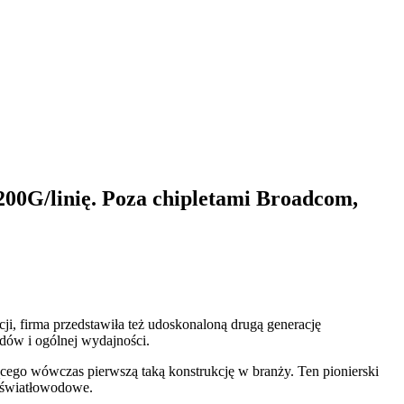
 200G/linię. Poza chipletami Broadcom,
i, firma przedstawiła też udoskonaloną drugą generację
dów i ogólnej wydajności.
ącego wówczas pierwszą taką konstrukcję w branży. Ten pionierski
a światłowodowe.