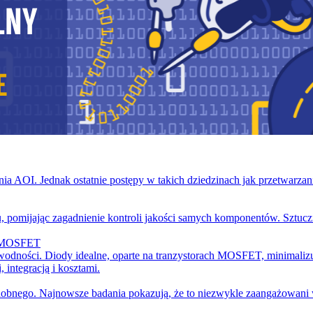
ia AOI. Jednak ostatnie postępy w takich dziedzinach jak przetwarza
 pomijając zagadnienie kontroli jakości samych komponentów. Sztuczn
mi MOSFET
odności. Diody idealne, oparte na tranzystorach MOSFET, minimalizuj
integracją i kosztami.
dobnego. Najnowsze badania pokazują, że to niezwykle zaangażowani w s