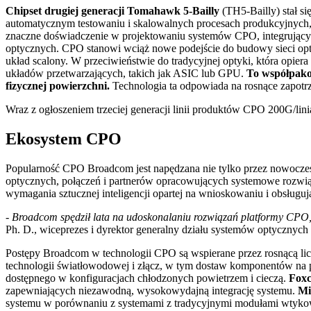
Chipset drugiej generacji Tomahawk 5-Bailly
(TH5-Bailly) stał s
automatycznym testowaniu i skalowalnych procesach produkcyjnych,
znaczne doświadczenie w projektowaniu systemów CPO, integrującyc
optycznych. CPO stanowi wciąż nowe podejście do budowy sieci opt
układ scalony. W przeciwieństwie do tradycyjnej optyki, która opie
układów przetwarzających, takich jak ASIC lub GPU.
To współpakow
fizycznej powierzchni.
Technologia ta odpowiada na rosnące zapot
Wraz z ogłoszeniem trzeciej generacji linii produktów CPO 200G/lini
Ekosystem CPO
Popularność CPO Broadcom jest napędzana nie tylko przez nowocze
optycznych, połączeń i partnerów opracowujących systemowe rozwiąz
wymagania sztucznej inteligencji opartej na wnioskowaniu i obsługując 
- Broadcom spędził lata na udoskonalaniu rozwiązań platformy CPO,
Ph. D., wiceprezes i dyrektor generalny działu systemów optyczny
Postępy Broadcom w technologii CPO są wspierane przez rosnącą li
technologii światłowodowej i złącz, w tym dostaw komponentów na 
dostępnego w konfiguracjach chłodzonych powietrzem i cieczą.
Foxc
zapewniających niezawodną, ​​wysokowydajną integrację systemu.
Mi
systemu w porównaniu z systemami z tradycyjnymi modułami wtyk