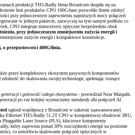
amach produkcji TH5-Bailly firma Broadcom skupiła się na
rożenie linii produktów CPO 100G/lane pozwoliło firmie zdobyć
ności przy jednoczesnym zapewnieniu najniższych mocy połączeń
ntegrowane w jednym pakiecie, zazwyczaj na tym samym podłożu co
eżek, CPO integruje transceivery optyczne bezpośrednio obok
ieniu, przy jednoczesnym zmniejszeniu zużycia energii i
mniejszone zużycie energii i kompaktowe konstrukcje.
 o przepustowości 400G/linia.
le także przez kompleksowy ekosystem pasywnych komponentów
olność do skalowania swojej technologii, spełniając rosnące
 generacji i gotowość całego ekosystemu
- powiedział Near Margalit,
generacji po raz kolejny wyznaczamy standardy dla połączeń AI.
ated
ogłosił współpracę z Broadcom w zakresie zaawansowanej
znika Ethernet TH5-Bailly 51.2T CPO w kompaktowej obudowie 3RU,
a Pluggable Laser Source (PLS), kluczowe komponenty
lly, który zapewnia ponad 30% oszczędności energii na poziomie
tości, co umożliwia skalowanie połączeń optycznych w