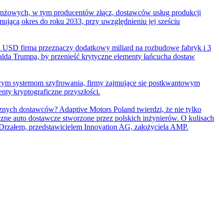
 branżowych, w tym producentów złącz, dostawców usług produkcji
mującą okres do roku 2033, przy uwzględnieniu jej sześciu
d USD firma przeznaczy dodatkowy miliard na rozbudowę fabryk i 3
alda Trumpa, by przenieść krytyczne elementy łańcucha dostaw
ejącym systemom szyfrowania, firmy zajmujące się postkwantowym
nty kryptograficzne przyszłości.
znych dostawców? Adaptive Motors Poland twierdzi, że nie tylko
czne auto dostawcze stworzone przez polskich inżynierów. O kulisach
rzałem, przedstawicielem Innovation AG, założyciela AMP.