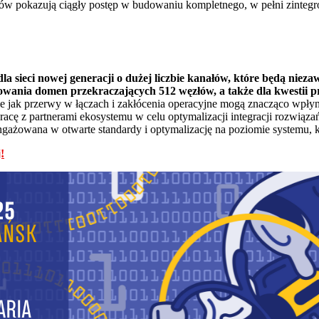
nerów pokazują ciągły postęp w budowaniu kompletnego, w pełni zint
 sieci nowej generacji o dużej liczbie kanałów, które będą niez
owania domen przekraczających 512 węzłów, a także dla kwestii pr
e jak przerwy w łączach i zakłócenia operacyjne mogą znacząco wpłyną
racę z partnerami ekosystemu w celu optymalizacji integracji rozwią
ngażowana w otwarte standardy i optymalizację na poziomie systemu, k
!