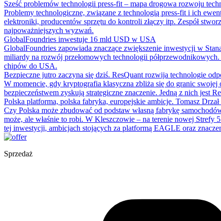
Sześć problemów technologii press-fit – mapa drogowa rozwoju tec
Problemy technologiczne, związane z technologią press-fit i ich ew
elektroniki, producentów sprzętu do kontroli złączy itp. Zespół stw
najpoważniejszych wyzwań.
GlobalFoundries inwestuje 16 mld USD w USA
GlobalFoundries zapowiada znaczące zwiększenie inwestycji w Stan
miliardy na rozwój przełomowych technologii półprzewodnikowych. W
chipów do USA.
Bezpieczne jutro zaczyna się dziś. ResQuant rozwija technologie od
W momencie, gdy kryptografia klasyczna zbliża się do granic swoje
bezpieczeństwem zyskują strategiczne znaczenie. Jedną z nich jest Re
Polska platforma, polska fabryka, europejskie ambicje. Tomasz Drza
Czy Polska może zbudować od podstaw własną fabrykę samochodów ele
może, ale właśnie to robi. W Kleszczowie – na terenie nowej Strefy
tej inwestycji, ambicjach stojących za platformą EAGLE oraz zna
Sprzedaż