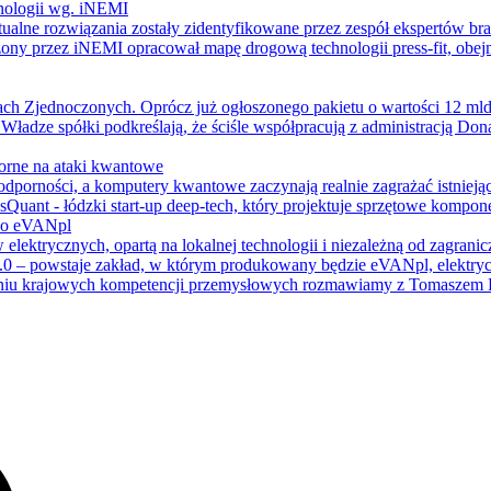
hnologii wg. iNEMI
entualne rozwiązania zostały zidentyfikowane przez zespół ekspertów
orzony przez iNEMI opracował mapę drogową technologii press-fit, obej
ach Zjednoczonych. Oprócz już ogłoszonego pakietu o wartości 12 ml
ładze spółki podkreślają, że ściśle współpracują z administracją Don
porne na ataki kwantowe
j odporności, a komputery kwantowe zaczynają realnie zagrażać istni
sQuant - łódzki start-up deep-tech, który projektuje sprzętowe kompone
ł o eVANpl
ktrycznych, opartą na lokalnej technologii i niezależną od zagranic
 5.0 – powstaje zakład, w którym produkowany będzie eVANpl, elektry
czeniu krajowych kompetencji przemysłowych rozmawiamy z Tomaszem D