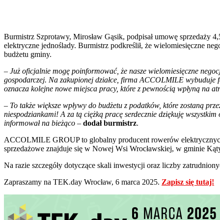
Burmistrz Szprotawy, Mirosław Gąsik, podpisał umowę sprzedaży 4,5
elektryczne jednoślady. Burmistrz podkreślił, że wielomiesięczne ne
budżetu gminy.
– Już oficjalnie mogę poinformować, że nasze wielomiesięczne negocja
gospodarczej. Na zakupionej działce, firma ACCOLMILE wybuduje fab
oznacza kolejne nowe miejsca pracy, które z pewnością wpłyną na a
– To także większe wpływy do budżetu z podatków, które zostaną prz
niespodziankami! A za tą ciężką pracę serdecznie dziękuję wszystkim 
informował na bieżąco –
dodał burmistrz
.
ACCOLMILE GROUP to globalny producent rowerów elektrycznych z s
sprzedażowe znajduje się w Nowej Wsi Wrocławskiej, w gminie Kąt
Na razie szczegóły dotyczące skali inwestycji oraz liczby zatrudnio
Zapraszamy na TEK.day Wrocław, 6 marca 2025.
Zapisz się tutaj!