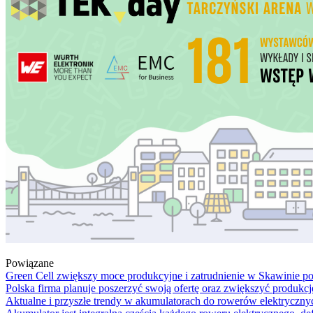
Powiązane
Green Cell zwiększy moce produkcyjne i zatrudnienie w Skawinie
Polska firma planuje poszerzyć swoją ofertę oraz zwiększyć produkcję
Aktualne i przyszłe trendy w akumulatorach do rowerów elektryczny