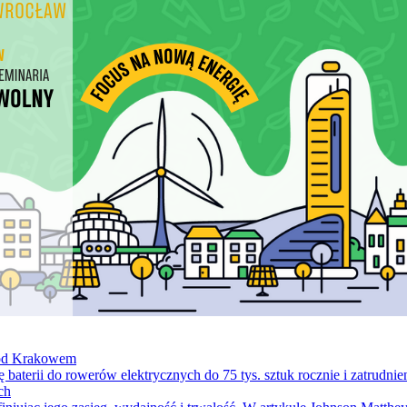
 pod Krakowem
 baterii do rowerów elektrycznych do 75 tys. sztuk rocznie i zatrudni
ch