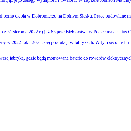
finiując jego zasięg, wydajność i trwałość. W artykule Johnson Matthe
i pomp ciepła w Dobromierzu na Dolnym Śląsku. Prace budowlane mają
n z 31 sierpnia 2022 r.) już 63 przedsiębiorstwa w Polsce mają status 
owiły w 2022 roku 20% całej produkcji w fabrykach. W tym sezonie fi
zą fabrykę, gdzie będą montowane baterie do rowerów elektrycznych. 