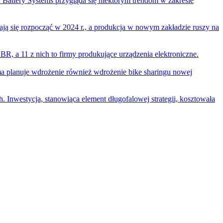
y Battery Systems przygląda się niektórym trendom w zakresie
 się rozpocząć w 2024 r., a produkcja w nowym zakładzie ruszy na
CBR, a 11 z nich to firmy produkujące urządzenia elektroniczne.
rma planuje wdrożenie również wdrożenie bike sharingu nowej
Inwestycja, stanowiąca element długofalowej strategii, kosztowała