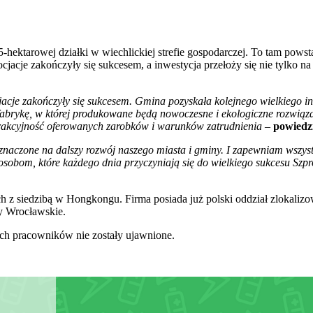
-hektarowej działki w wiechlickiej strefie gospodarczej. To tam pow
gocjacje zakończyły się sukcesem, a inwestycja przełoży się nie tylko
cje zakończyły się sukcesem. Gmina pozyskała kolejnego wielkiego inwe
rykę, w której produkowane będą nowoczesne i ekologiczne rozwiązani
trakcyjność oferowanych zarobków i warunków zatrudnienia
–
powiedz
eznaczone na dalszy rozwój naszego miasta i gminy. I zapewniam wszyst
osobom, które każdego dnia przyczyniają się do wielkiego sukcesu Szpro
iedzibą w Hongkongu. Firma posiada już polski oddział zlokalizow
y Wrocławskie.
nych pracowników nie zostały ujawnione.