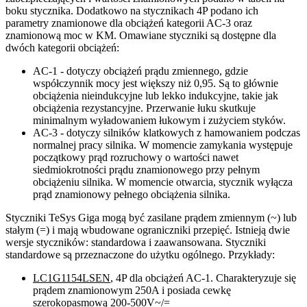
boku stycznika. Dodatkowo na stycznikach 4P podano ich
parametry znamionowe dla obciążeń kategorii AC-3 oraz
znamionową moc w KM. Omawiane styczniki są dostępne dla
dwóch kategorii obciążeń:
AC-1 - dotyczy obciążeń prądu zmiennego, gdzie
współczynnik mocy jest większy niż 0,95. Są to głównie
obciążenia nieindukcyjne lub lekko indukcyjne, takie jak
obciążenia rezystancyjne. Przerwanie łuku skutkuje
minimalnym wyładowaniem łukowym i zużyciem styków.
AC-3 - dotyczy silników klatkowych z hamowaniem podczas
normalnej pracy silnika. W momencie zamykania występuje
początkowy prąd rozruchowy o wartości nawet
siedmiokrotności prądu znamionowego przy pełnym
obciążeniu silnika. W momencie otwarcia, stycznik wyłącza
prąd znamionowy pełnego obciążenia silnika.
Styczniki TeSys Giga mogą być zasilane prądem zmiennym (~) lub
stałym (=) i mają wbudowane ograniczniki przepięć. Istnieją dwie
wersje styczników: standardowa i zaawansowana. Styczniki
standardowe są przeznaczone do użytku ogólnego. Przykłady:
LC1G1154LSEN
, 4P dla obciążeń AC-1. Charakteryzuje się
prądem znamionowym 250A i posiada cewkę
szerokopasmową 200-500V~/=