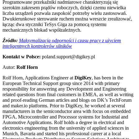
Programowane przekaźniki nadmiarowe charakteryzują się
szerokim zakresem prądów roboczych, dzięki czemu niewielka
liczba urządzeń pozwala zaspokoić potrzeby wielu zastosowań.
Dwukierunkowe sterowanie ruchem można wreszcie zrealizować,
łącząc dwa styczniki TeSys Giga za pomocą systemu
mechanicznych blokad współzależnych.
Źródło:
Maksymalizacja odporności i czasu pracy z użyciem
inteligentnych kontrolerów silników
Kontakt w Polsce:
poland.support@digikey.pl
Autor:
Rolf Horn
Rolf Horn, Applications Engineer at
DigiKey
, has been in the
European Technical Support group since 2014 with primary
responsibility for answering any Development and Engineering
related questions from final customers in EMEA, as well as writing
and proof-reading German articles and blogs on DK’s TechForum
and maker.io platforms. Prior to DigiKey, he worked at several
manufacturers in the semiconductor area with focus on embedded
FPGA, Microcontroller and Processor systems for Industrial and
Automotive Applications. Rolf holds a degree in electrical and
electronics engineering from the university of applied sciences in
Munich, Bavaria and started his professional career at a local