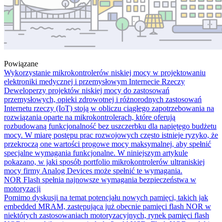
Powiązane
Wykorzystanie mikrokontrolerów niskiej mocy w projektowaniu
elektroniki medycznej i przemysłowym Internecie Rzeczy
Deweloperzy projektów niskiej mocy do zastosowań
przemysłowych, opieki zdrowotnej i różnorodnych zastosowań
Internetu rzeczy (IoT) stoją w obliczu ciągłego zapotrzebowania na
rozwiązania oparte na mikrokontrolerach, które oferują
rozbudowaną funkcjonalność bez uszczerbku dla napiętego budżetu
mocy. W miarę postępu prac rozwojowych często istnieje ryzyko, że
przekroczą one wartości progowe mocy maksymalnej, aby spełnić
specjalne wymagania funkcjonalne. W niniejszym artykule
pokazano, w jaki sposób portfolio mikrokontrolerów ultraniskiej
mocy firmy Analog Devices może spełnić te wymagania.
NOR Flash spełnia najnowsze wymagania bezpieczeństwa w
motoryzacji
Pomimo dyskusji na temat potencjału nowych pamięci, takich jak
embedded MRAM, zastępująca już obecnie pamięci flash NOR w
niektórych zastosowaniach motoryzacyjnych, rynek pamięci flash