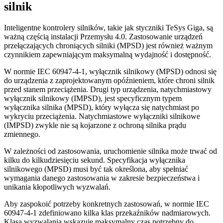
silnik
Inteligentne kontrolery silników, takie jak styczniki TeSys Giga, są
ważną częścią instalacji Przemysłu 4.0. Zastosowanie urządzeń
przełączających chroniących silniki (MPSD) jest również ważnym
czynnikiem zapewniającym maksymalną wydajność i dostępność.
W normie IEC 60947-4-1, wyłącznik silnikowy (MPSD) odnosi się
do urządzenia z zaprojektowanym opóźnieniem, które chroni silnik
przed stanem przeciążenia. Drugi typ urządzenia, natychmiastowy
wyłącznik silnikowy (IMPSD), jest specyficznym typem
wyłącznika silnika (MPSD), który wyłącza się natychmiast po
wykryciu przeciążenia. Natychmiastowe wyłączniki silnikowe
(IMPSD) zwykle nie są kojarzone z ochroną silnika prądu
zmiennego.
W zależności od zastosowania, uruchomienie silnika może trwać od
kilku do kilkudziesięciu sekund. Specyfikacja wyłącznika
silnikowego (MPSD) musi być tak określona, aby spełniać
wymagania danego zastosowania w zakresie bezpieczeństwa i
unikania kłopotliwych wyzwalań.
Aby zaspokoić potrzeby konkretnych zastosowań, w normie IEC
60947-4-1 zdefiniowano kilka klas przekaźników nadmiarowych.
Klasa wyzwalania wskazuje maksymalny czas potrzebny do