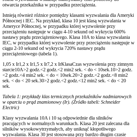
otwarcia przekaźnika w przypadku przeciążenia.
Istnieją również różnice pomiędzy klasami wyzwalania dla Ameryki
Północnej i IEC. Na przykład, klasa 10 jest klasą wyzwalania w
Ameryce Północnej, w przypadku której wyzwolenie przy
przeciążeniu następuje w ciągu 4-10 sekund od wykrycia 600%
nastawy prądu przeciążeniowego. Klasa 10A to klasa wyzwalania
IEC, w przypadku której wyzwolenie przy przeciążeniu następuje w
ciągu 2-10 sekund od wykrycia 720% nastawy prądu
przeciążeniowego (tabela 1).
1,05 x Ir1,2 x Ir1,5 x Ir7,2 x IrKlasaCzas wyzwolenia przy zimnym
starcie10A>2 godz.<2 godz.<2 min2 sek. < do < 10sek.10>2 godz.
<2 godz.<4 min2 sek. < do < 10sek.20>2 godz.<2 godz.<8 min2
sek. < do < 20 sek.30>2 godz.<2 godz.<12 min2 sek. < do < 20
sek.
Tabela 1: przykłady klas termicznych przekaźników nadmiarowych
w oparciu o prąd znamionowy (Ir). (Źródło tabeli: Schneider
Electric)
Klasy wyzwalania 10A i 10 są odpowiednie dla silników
pracujących w normalnych warunkach. Klasa 20 jest zalecana dla
silników wysokowytrzymałych, aby uniknąć kłopotliwego
wyzwalania. Klasa 30 jest stosowana przy bardzo długim czasie