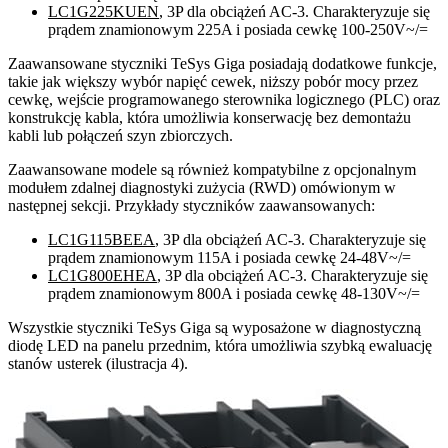
LC1G225KUEN
, 3P dla obciążeń AC-3. Charakteryzuje się
prądem znamionowym 225A i posiada cewkę 100-250V~/=
Zaawansowane styczniki TeSys Giga posiadają dodatkowe funkcje,
takie jak większy wybór napięć cewek, niższy pobór mocy przez
cewkę, wejście programowanego sterownika logicznego (PLC) oraz
konstrukcję kabla, która umożliwia konserwację bez demontażu
kabli lub połączeń szyn zbiorczych.
Zaawansowane modele są również kompatybilne z opcjonalnym
modułem zdalnej diagnostyki zużycia (RWD) omówionym w
następnej sekcji. Przykłady styczników zaawansowanych:
LC1G115BEEA
, 3P dla obciążeń AC-3. Charakteryzuje się
prądem znamionowym 115A i posiada cewkę 24-48V~/=
LC1G800EHEA
, 3P dla obciążeń AC-3. Charakteryzuje się
prądem znamionowym 800A i posiada cewkę 48-130V~/=
Wszystkie styczniki TeSys Giga są wyposażone w diagnostyczną
diodę LED na panelu przednim, która umożliwia szybką ewaluację
stanów usterek (ilustracja 4).