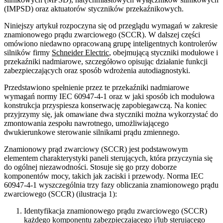
(IMPSD) oraz aktuatorów styczników przekaźnikowych.
Niniejszy artykuł rozpoczyna się od przeglądu wymagań w zakresie
znamionowego prądu zwarciowego (SCCR). W dalszej części
omówiono niedawno opracowaną grupę inteligentnych kontrolerów
silników firmy
Schneider Electric
, obejmującą styczniki modułowe i
przekaźniki nadmiarowe, szczegółowo opisując działanie funkcji
zabezpieczających oraz sposób wdrożenia autodiagnostyki.
Przedstawiono spełnienie przez te przekaźniki nadmiarowe
wymagań normy IEC 60947-4-1 oraz w jaki sposób ich modułowa
konstrukcja przyspiesza konserwację zapobiegawczą. Na koniec
przyjrzymy się, jak omawiane dwa styczniki można wykorzystać do
zmontowania zespołu nawrotnego, umożliwiającego
dwukierunkowe sterowanie silnikami prądu zmiennego.
Znamionowy prąd zwarciowy (SCCR) jest podstawowym
elementem charakterystyki paneli sterujących, która przyczynia się
do ogólnej niezawodności. Stosuje się go przy doborze
komponentów mocy, takich jak zaciski i przewody. Norma IEC
60947-4-1 wyszczególnia trzy fazy obliczania znamionowego prądu
zwarciowego (SCCR) (ilustracja 1):
Identyfikacja znamionowego prądu zwarciowego (SCCR)
każdego komponentu zabezpieczającego i/lub sterującego