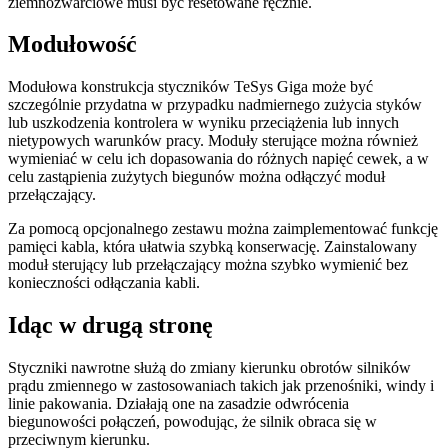
ziemnozwarciowe musi być resetowane ręcznie.
Modułowość
Modułowa konstrukcja styczników TeSys Giga może być
szczególnie przydatna w przypadku nadmiernego zużycia styków
lub uszkodzenia kontrolera w wyniku przeciążenia lub innych
nietypowych warunków pracy. Moduły sterujące można również
wymieniać w celu ich dopasowania do różnych napięć cewek, a w
celu zastąpienia zużytych biegunów można odłączyć moduł
przełączający.
Za pomocą opcjonalnego zestawu można zaimplementować funkcję
pamięci kabla, która ułatwia szybką konserwację. Zainstalowany
moduł sterujący lub przełączający można szybko wymienić bez
konieczności odłączania kabli.
Idąc w drugą stronę
Styczniki nawrotne służą do zmiany kierunku obrotów silników
prądu zmiennego w zastosowaniach takich jak przenośniki, windy i
linie pakowania. Działają one na zasadzie odwrócenia
biegunowości połączeń, powodując, że silnik obraca się w
przeciwnym kierunku.