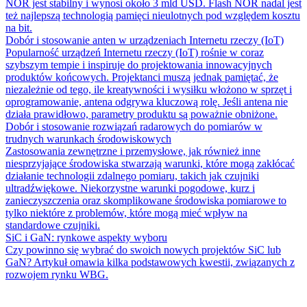
NOR jest stabilny i wynosi około 3 mld USD. Flash NOR nadal jest
też najlepszą technologią pamięci nieulotnych pod względem kosztu
na bit.
Dobór i stosowanie anten w urządzeniach Internetu rzeczy (IoT)
Popularność urządzeń Internetu rzeczy (IoT) rośnie w coraz
szybszym tempie i inspiruje do projektowania innowacyjnych
produktów końcowych. Projektanci muszą jednak pamiętać, że
niezależnie od tego, ile kreatywności i wysiłku włożono w sprzęt i
oprogramowanie, antena odgrywa kluczową rolę. Jeśli antena nie
działa prawidłowo, parametry produktu są poważnie obniżone.
Dobór i stosowanie rozwiązań radarowych do pomiarów w
trudnych warunkach środowiskowych
Zastosowania zewnętrzne i przemysłowe, jak również inne
niesprzyjające środowiska stwarzają warunki, które mogą zakłócać
działanie technologii zdalnego pomiaru, takich jak czujniki
ultradźwiękowe. Niekorzystne warunki pogodowe, kurz i
zanieczyszczenia oraz skomplikowane środowiska pomiarowe to
tylko niektóre z problemów, które mogą mieć wpływ na
standardowe czujniki.
SiC i GaN: rynkowe aspekty wyboru
Czy powinno się wybrać do swoich nowych projektów SiC lub
GaN? Artykuł omawia kilka podstawowych kwestii, związanych z
rozwojem rynku WBG.