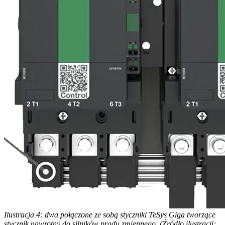
Ilustracja 4: dwa połączone ze sobą styczniki TeSys Giga tworzące
stycznik nawrotny do silników prądu zmiennego. (Źródło ilustracji: