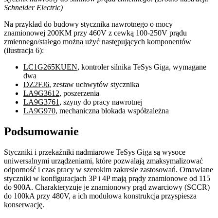
Schneider Electric)
Na przykład do budowy stycznika nawrotnego o mocy
znamionowej 200KM przy 460V z cewką 100-250V prądu
zmiennego/stałego można użyć następujących komponentów
(ilustracja 6):
LC1G265KUEN
, kontroler silnika TeSys Giga, wymagane
dwa
DZ2FJ6
, zestaw uchwytów stycznika
LA9G3612
, poszerzenia
LA9G3761
, szyny do pracy nawrotnej
LA9G970
, mechaniczna blokada współzależna
Podsumowanie
Styczniki i przekaźniki nadmiarowe TeSys Giga są wysoce
uniwersalnymi urządzeniami, które pozwalają zmaksymalizować
odporność i czas pracy w szerokim zakresie zastosowań. Omawiane
styczniki w konfiguracjach 3P i 4P mają prądy znamionowe od 115
do 900A. Charakteryzuje je znamionowy prąd zwarciowy (SCCR)
do 100kA przy 480V, a ich modułowa konstrukcja przyspiesza
konserwację.