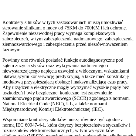
Kontrolery silników w tych zastosowaniach muszą umożliwiać
sterowanie silnikami o mocy od 75KM do 700KM i ich ochronę.
Zapewnienie niezawodnej pracy wymaga kompleksowych
zabezpieczeń, w tym zabezpieczenia nadmiarowego, zabezpieczenia
ziemnozwarciowego i zabezpieczenia przed niezrównoważeniem
fazowym.
Powinny one również posiadać funkcje autodiagnostyczne pod
kątem zużycia styków oraz wykrywania nadmiernego i
niewystarczającego napięcia uzwojeń z widocznymi wskaźnikami
ułatwiającymi konserwację predykcyjną, a także mieć konstrukcję
modułową przyspieszającą obsługę i maksymalizującą czas pracy.
Aby urządzenia elektryczne mogły wytrzymać wysokie prądy bez
uszkodzeń i były bezpieczne, konieczne jest zapewnienie
znamionowego prądu zwarciowego (SCCR) zgodnego z normami
National Electrical Code (NEC), UL, a także normami
Międzynarodowej Komisji Elektrotechnicznej (IEC).
Wspomniane kontrolery silników muszą również być zgodne z
normą IEC 60947-4-1, która dotyczy bezpieczeństwa styczników i
rozruszników elektromechanicznych, w tym wyłączników
silnikowych (MPSD), natychmiastowych wyłączników silnikowych