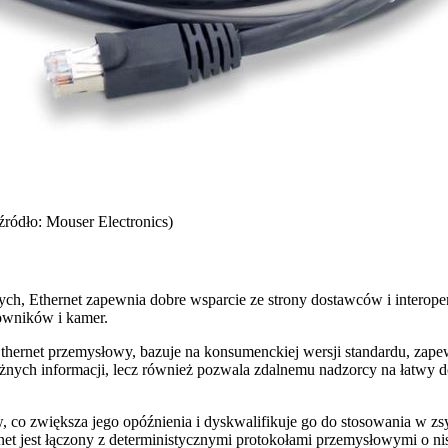
ródło: Mouser Electronics)
ch, Ethernet zapewnia dobre wsparcie ze strony dostawców i interop
łowników i kamer.
 Ethernet przemysłowy, bazuje na konsumenckiej wersji standardu, zape
ważnych informacji, lecz również pozwala zdalnemu nadzorcy na łatwy
ów, co zwiększa jego opóźnienia i dyskwalifikuje go do stosowania w 
rnet jest łączony z deterministycznymi protokołami przemysłowymi o n