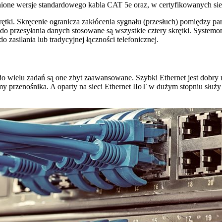
ione wersje standardowego kabla CAT 5e oraz, w certyfikowanych siec
ętki. Skręcenie ogranicza zakłócenia sygnału (przesłuch) pomiędzy p
 do przesyłania danych stosowane są wszystkie cztery skrętki. Syste
 zasilania lub tradycyjnej łączności telefonicznej.
do wielu zadań są one zbyt zaawansowane. Szybki Ethernet jest dob
 przenośnika. A oparty na sieci Ethernet IIoT w dużym stopniu służy 