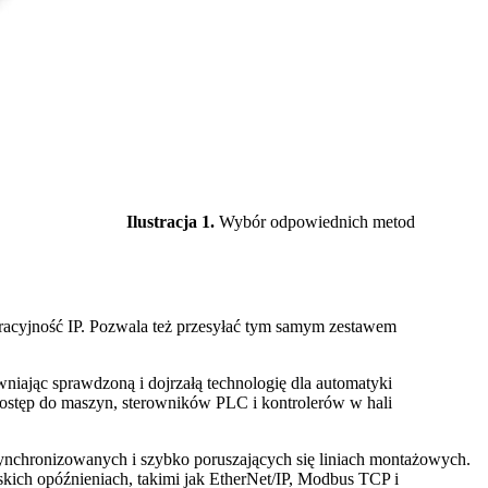
Ilustracja 1.
Wybór odpowiednich metod
eracyjność IP. Pozwala też przesyłać tym samym zestawem
wniając sprawdzoną i dojrzałą technologię dla automatyki
 dostęp do maszyn, sterowników PLC i kontrolerów w hali
zsynchronizowanych i szybko poruszających się liniach montażowych.
iskich opóźnieniach, takimi jak EtherNet/IP, Modbus TCP i