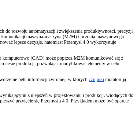
h do rozwoju automatyzacji i zwiększenia produktywności, precyzji
ii, komunikacji maszyna-maszyna (M2M) i uczenia maszynowego
mować lepsze decyzje, natomiast Przemysł 4.0 wykorzystuje
anego komputerowo (CAD) może poprzez M2M komunikować się z
procesie produkcji, pozwalając modyfikować elementy w celu
tworzenie pętli informacji zwrotnej, w których
czujniki
monitorują
wynikającymi z ulepszeń w projektowaniu i produkcji, wiodących do
pieszyć przyjęcie się Przemysłu 4.0. Przykładem może być oparcie