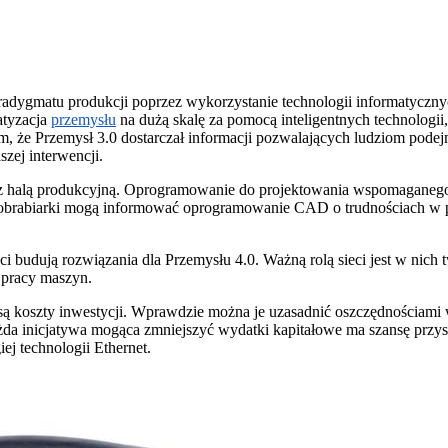
dygmatu produkcji poprzez wykorzystanie technologii informatycznyc
atyzacja
przemysłu
na dużą skalę za pomocą inteligentnych technolog
 że Przemysł 3.0 dostarczał informacji pozwalających ludziom podej
zej interwencji.
yki z halą produkcyjną. Oprogramowanie do projektowania wspomag
i obrabiarki mogą informować oprogramowanie CAD o trudnościach w 
nci budują rozwiązania dla Przemysłu 4.0. Ważną rolą sieci jest w nich 
 pracy maszyn.
są koszty inwestycji. Wprawdzie można je uzasadnić oszczędnościami 
ażda inicjatywa mogąca zmniejszyć wydatki kapitałowe ma szansę przys
ej technologii Ethernet.