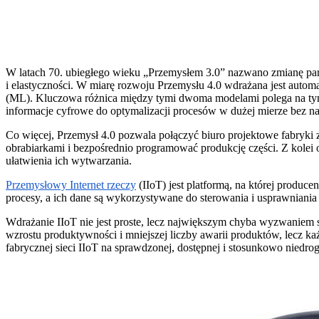
W latach 70. ubiegłego wieku „Przemysłem 3.0” nazwano zmianę para
i elastyczności. W miarę rozwoju Przemysłu 4.0 wdrażana jest autom
(ML). Kluczowa różnica między tymi dwoma modelami polega na tym,
informacje cyfrowe do optymalizacji procesów w dużej mierze bez nas
Co więcej, Przemysł 4.0 pozwala połączyć biuro projektowe fabr
obrabiarkami i bezpośrednio programować produkcję części. Z kole
ułatwienia ich wytwarzania.
Przemysłowy Internet rzeczy
(IIoT) jest platformą, na której produce
procesy, a ich dane są wykorzystywane do sterowania i usprawniania
Wdrażanie IIoT nie jest proste, lecz największym chyba wyzwaniem 
wzrostu produktywności i mniejszej liczby awarii produktów, lecz k
fabrycznej sieci IIoT na sprawdzonej, dostępnej i stosunkowo niedrogi