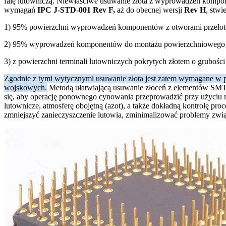
falę lutowniczą. Niewłaściwe usuwanie złota z wyprowadzeń kompo
wymagań
IPC J-STD-001 Rev F,
aż do obecnej wersji
Rev H
, stwi
1) 95% powierzchni wyprowadzeń komponentów z otworami przelotow
2) 95% wyprowadzeń komponentów do montażu powierzchniowego nie
3) z powierzchni terminali lutowniczych pokrytych złotem o grubości
Zgodnie z tymi wytycznymi usuwanie złota jest zatem wymagane w pr
wojskowych.
Metodą ułatwiającą usuwanie złoceń z elementów SMT 
się, aby operację ponownego cynowania przeprowadzić przy użyciu 
lutownicze, atmosferę obojętną (azot), a także dokładną kontrolę p
zmniejszyć zanieczyszczenie lutowia, zminimalizować problemy zwią