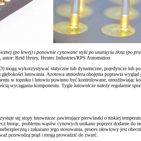
cznej (po lewej) i ponownie cynowane styki po usunięciu złota (po pr
,
autor: Reid Henry, Hentec Industries/RPS Automation
mogą wykorzystywać statyczne lub dynamiczne, pojedyncze lub podwó
roli głębokości lutowania. Azotowa atmosfera obojętna poprawia wygląd
entu w topniku i lutowiu powinno być kontrolowane, umożliwiając ko
ością wyciągania komponentu. Tygle lutownicze należy regularnie spraw
e się stopy lutownicze zawierające pierwiastki o niskiej temperaturz
rzecz biorąc, problemu wąsów cynowych unikano poprzez dodanie do st
ebezpieczną i zakazano jego stosowania, proces ołowiowy jest obe
eważ przewodzą prąd i mogą prowadzić do zwarć.