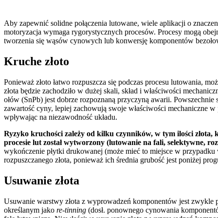
Aby zapewnić solidne połączenia lutowane, wiele aplikacji o znacze
motoryzacja wymaga rygorystycznych procesów. Procesy mogą obej
tworzenia się wąsów cynowych lub konwersję komponentów bezoł
Kruche złoto
Ponieważ złoto łatwo rozpuszcza się podczas procesu lutowania, może
złota będzie zachodziło w dużej skali, skład i właściwości mechan
ołów (SnPb) jest dobrze rozpoznaną przyczyną awarii. Powszechnie
zawartość cyny, lepiej zachowują swoje właściwości mechaniczne w p
wpływając na niezawodność układu.
Ryzyko kruchości zależy od kilku czynników, w tym ilości złota,
procesie lut został wytworzony (lutowanie na fali, selektywne, r
wykończenie płytki drukowanej (może mieć to miejsce w przypadku
rozpuszczanego złota, ponieważ ich średnia grubość jest poniżej pr
Usuwanie złota
Usuwanie warstwy złota z wyprowadzeń komponentów jest zwykle prz
określanym jako
re-tinning
(dosł. ponownego cynowania komponentów