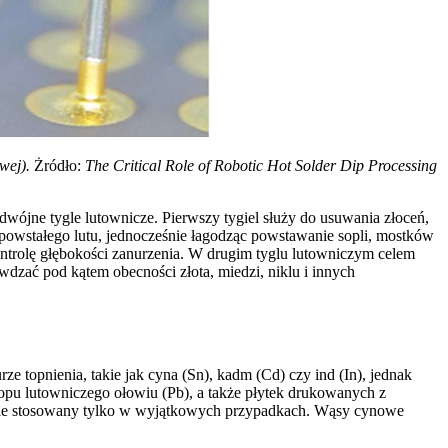
awej).
Żródło:
The Critical Role of Robotic Hot Solder Dip Processing
jne tygle lutownicze. Pierwszy tygiel służy do usuwania złoceń,
 powstałego lutu, jednocześnie łagodząc powstawanie sopli, mostków
ntrolę głębokości zanurzenia. W drugim tyglu lutowniczym celem
dzać pod kątem obecności złota, miedzi, niklu i innych
e topnienia, takie jak cyna (Sn), kadm (Cd) czy ind (In), jednak
opu lutowniczego ołowiu (Pb), a także płytek drukowanych z
cnie stosowany tylko w wyjątkowych przypadkach. Wąsy cynowe