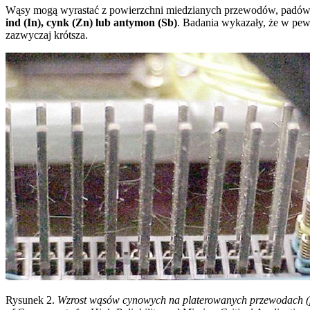
Wąsy mogą wyrastać z powierzchni miedzianych przewodów, padów l
ind (In), cynk (Zn) lub antymon (Sb)
. Badania wykazały, że w p
zazwyczaj krótsza.
Rysunek 2.
Wzrost wąsów cynowych na platerowanych przewodach (po