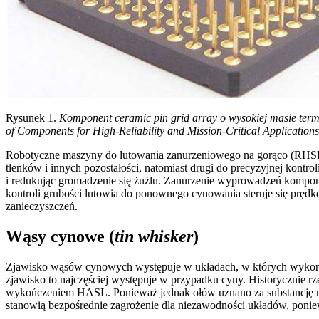
Rysunek 1.
Komponent ceramic pin grid array o wysokiej masie termi
of Components for High-Reliability and Mission-Critical Applications
Robotyczne maszyny do lutowania zanurzeniowego na gorąco (RHSD) 
tlenków i innych pozostałości, natomiast drugi do precyzyjnej kont
i redukując gromadzenie się żużlu. Zanurzenie wyprowadzeń kompon
kontroli grubości lutowia do ponownego cynowania steruje się prędk
zanieczyszczeń.
Wąsy cynowe (
tin whisker
)
Zjawisko wąsów cynowych występuje w układach, w których wykorzystuj
zjawisko to najczęściej występuje w przypadku cyny. Historycznie 
wykończeniem HASL. Ponieważ jednak ołów uznano za substancję ni
stanowią bezpośrednie zagrożenie dla niezawodności układów, poni