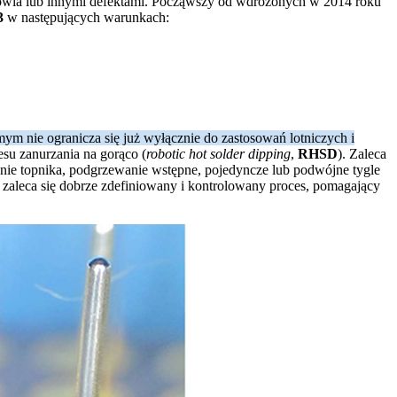
owia lub innymi defektami. Począwszy od wdrożonych w 2014 roku
 3
w następujących warunkach:
m nie ogranicza się już wyłącznie do zastosowań lotniczych i
su zanurzania na gorąco (
robotic hot solder dipping
,
RHSD
). Zaleca
ie topnika, podgrzewanie wstępne, pojedyncze lub podwójne tygle
 zaleca się dobrze zdefiniowany i kontrolowany proces, pomagający