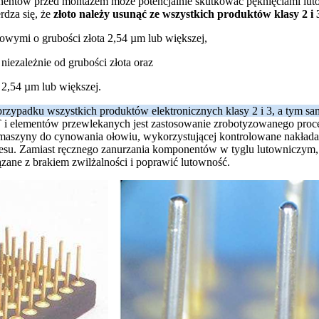
nentów przed montażem może potencjalnie skutkować pęknięciami lut
erdza się, że
złoto należy usunąć ze wszystkich produktów klasy 2 i
ymi o grubości złota 2,54 µm lub większej,
zależnie od grubości złota oraz
 2,54 µm lub większej.
zypadku wszystkich produktów elektronicznych klasy 2 i 3, a tym samy
i elementów przewlekanych jest zastosowanie zrobotyzowanego proce
maszyny do cynowania ołowiu, wykorzystującej kontrolowane nakładan
rocesu. Zamiast ręcznego zanurzania komponentów w tyglu lutowniczym,
zane z brakiem zwilżalności i poprawić lutowność.