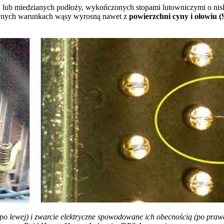
ub miedzianych podłoży, wykończonych stopami lutowniczymi o niski
ewnych warunkach wąsy wyrosną nawet z
powierzchni cyny i ołowiu 
 lewej) i zwarcie elektryczne spowodowane ich obecnością (po praw