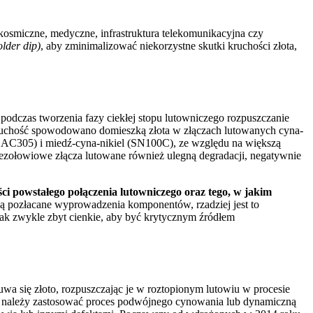
kosmiczne, medyczne, infrastruktura telekomunikacyjna czy
older dip)
, aby zminimalizować niekorzystne skutki kruchości złota,
 podczas tworzenia fazy ciekłej stopu lutowniczego rozpuszczanie
. Kruchość spowodowano domieszką złota w złączach lutowanych cyna-
SAC305) i miedź-cyna-nikiel (SN100C), ze względu na większą
bezołowiowe złącza lutowane również ulegną degradacji, negatywnie
ści powstałego połączenia lutowniczego oraz tego, w jakim
 pozłacane wyprowadzenia komponentów, rzadziej jest to
k zwykle zbyt cienkie, aby być krytycznym źródłem
 się złoto, rozpuszczając je w roztopionym lutowiu w procesie
 należy zastosować proces podwójnego cynowania lub dynamiczną