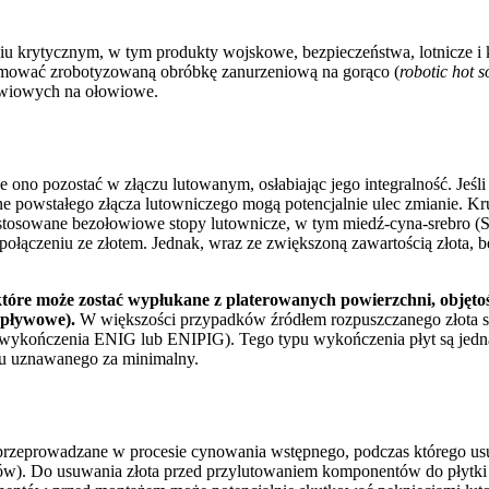
niu krytycznym, w tym produkty wojskowe, bezpieczeństwa, lotnicze i 
mować zrobotyzowaną obróbkę zanurzeniową na gorąco (
robotic hot s
owiowych na ołowiowe.
 ono pozostać w złączu lutowanym, osłabiając jego integralność. Jeśli
iczne powstałego złącza lutowniczego mogą potencjalnie ulec zmianie
 stosowane bezołowiowe stopy lutownicze, w tym miedź-cyna-srebro (
ołączeniu ze złotem. Jednak, wraz ze zwiększoną zawartością złota, 
 które może zostać wypłukane z platerowanych powierzchni, objęto
ozpływowe).
W większości przypadków źródłem rozpuszczanego złota są
 wykończenia ENIG lub ENIPIG). Tego typu wykończenia płyt są jedna
ogu uznawanego za minimalny.
eprowadzane w procesie cynowania wstępnego, podczas którego usuwa
). Do usuwania złota przed przylutowaniem komponentów do płytki