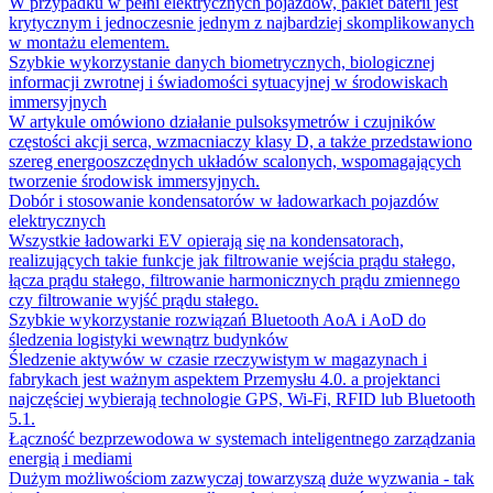
W przypadku w pełni elektrycznych pojazdów, pakiet baterii jest
krytycznym i jednoczesnie jednym z najbardziej skomplikowanych
w montażu elementem.
Szybkie wykorzystanie danych biometrycznych, biologicznej
informacji zwrotnej i świadomości sytuacyjnej w środowiskach
immersyjnych
W artykule omówiono działanie pulsoksymetrów i czujników
częstości akcji serca, wzmacniaczy klasy D, a także przedstawiono
szereg energooszczędnych układów scalonych, wspomagających
tworzenie środowisk immersyjnych.
Dobór i stosowanie kondensatorów w ładowarkach pojazdów
elektrycznych
Wszystkie ładowarki EV opierają się na kondensatorach,
realizujących takie funkcje jak filtrowanie wejścia prądu stałego,
łącza prądu stałego, filtrowanie harmonicznych prądu zmiennego
czy filtrowanie wyjść prądu stałego.
Szybkie wykorzystanie rozwiązań Bluetooth AoA i AoD do
śledzenia logistyki wewnątrz budynków
Śledzenie aktywów w czasie rzeczywistym w magazynach i
fabrykach jest ważnym aspektem Przemysłu 4.0. a projektanci
najczęściej wybierają technologie GPS, Wi-Fi, RFID lub Bluetooth
5.1.
Łączność bezprzewodowa w systemach inteligentnego zarządzania
energią i mediami
Dużym możliwościom zazwyczaj towarzyszą duże wyzwania - tak