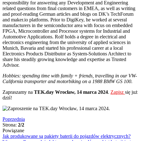
responsibility for answering any Development and Engineering
related questions from final customers in EMEA, as well as writing
and proof-reading German articles and blogs on DK’s TechForum
and maker.io platforms. Prior to DigiKey, he worked at several
manufacturers in the semiconductor area with focus on embedded
FPGA, Microcontroller and Processor systems for Industrial and
Automotive Applications. Rolf holds a degree in electrical and
electronics engineering from the university of applied sciences in
Munich, Bavaria and started his professional career at a local
Electronics Products Distributor as System-Solutions Architect to
share his steadily growing knowledge and expertise as Trusted
Advisor.
Hobbies: spending time with family + friends, travelling in our VW-
California transporter and motorbiking on a 1988 BMW GS 100.
Zapraszamy na
TEK.day Wrocław, 14 marca 2024
.
Zapisz
się już
dziś!
Poprzednia
Strona:
2/2
Powiązane
Jak produkowane są pakiety baterii do pojazdów elektrycznych?