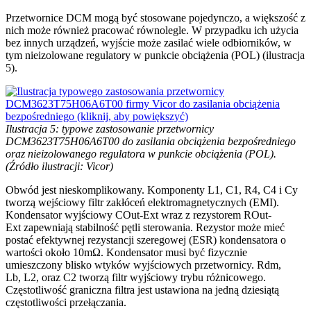
Przetwornice DCM mogą być stosowane pojedynczo, a większość z
nich może również pracować równolegle. W przypadku ich użycia
bez innych urządzeń, wyjście może zasilać wiele odbiorników, w
tym nieizolowane regulatory w punkcie obciążenia (POL) (ilustracja
5).
Ilustracja 5: typowe zastosowanie przetwornicy
DCM3623T75H06A6T00 do zasilania obciążenia bezpośredniego
oraz nieizolowanego regulatora w punkcie obciążenia (POL).
(Źródło ilustracji: Vicor)
Obwód jest nieskomplikowany. Komponenty L1, C1, R4, C4 i Cy
tworzą wejściowy filtr zakłóceń elektromagnetycznych (EMI).
Kondensator wyjściowy COut-Ext wraz z rezystorem ROut-
Ext zapewniają stabilność pętli sterowania. Rezystor może mieć
postać efektywnej rezystancji szeregowej (ESR) kondensatora o
wartości około 10mΩ. Kondensator musi być fizycznie
umieszczony blisko wtyków wyjściowych przetwornicy. Rdm,
Lb, L2, oraz C2 tworzą filtr wyjściowy trybu różnicowego.
Częstotliwość graniczna filtra jest ustawiona na jedną dziesiątą
częstotliwości przełączania.