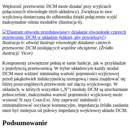
Większość przetwornic DCM może działać przy wyjściach
połączonych równolegle (tryb układowy). Zwiększa to moc
wyjściową dostarczaną do odbiornika dzięki połączeniu wyjść
maksymalnie ośmiu modułów (ilustracja 6).
Ilustracja 6: obwód ilustruje równoległe działanie czterech
przetwornic DCM zasilających wspólne obciążenie. (Źródło
ilustracji: Vicor)
Komponenty zewnętrzne pełnią te same funkcje, jak w przykładzie
z pojedynczą przetwornicą. W trybie układowym każdy moduł
DCM musi widzieć minimalną wartość pojemności wyjściowej
przed jakąkolwiek indukcyjnością szeregową i musi znajdować się
bliżej poszczególnych przetwornic niż złącza wyjściowego. W
układach, w których wszystkie („N”) moduły DCM są uruchamiane
jednocześnie, maksymalna wartość pojemności wyjściowej może
wynosić N razy Cout-Ext. Aby zapewnić stabilność i
zminimalizować oscylacje komutacyjne, impedancja źródła zasilania
musi być mniejsza od połowy impedancji wejściowej układu DCM.
Podsumowanie