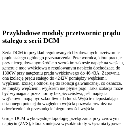
Przykładowe moduły przetwornic prądu
stałego z serii DCM
Seria DCM to przykład regulowanych i izolowanych przetwornic
prądu stałego ogólnego przeznaczenia. Przetwornica, która pracuje
przy nieregulowanym źródle o szerokim zakresie napięć na wejściu,
generuje moc wyjściową o regulowanym napięciu dochodzącą do
1300W przy natężeniu prądu wyjściowego do 46,43A. Zapewnia
ona izolację prądu stałego do 4242V pomiędzy wejściem i
wyjściem. Izolacja odnosi się do izolacji galwanicznej, co oznacza,
że między wejściem i wyjściem nie płynie prąd. Taka izolacja może
być wymagana przez normy bezpieczeństwa, jeśli napięcia
wejściowe mogą być szkodliwe dla ludzi. Wyjście nieposiadające
ustalonego potencjału względem wejścia pozwala również na
odwrócenie lub przesunięcie biegunowości wyjścia.
Grupa DCM wykorzystuje topologię przełączania przy zerowym
napięciu (ZVS), która zmniejsza wysokie straty włączania typowe