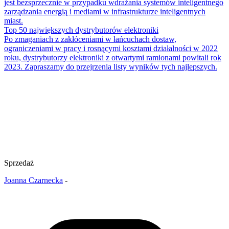
jest bezsprzecznie w przypadku wdrażania systemów inteligentnego
zarządzania energią i mediami w infrastrukturze inteligentnych
miast.
Top 50 największych dystrybutorów elektroniki
Po zmaganiach z zakłóceniami w łańcuchach dostaw,
ograniczeniami w pracy i rosnącymi kosztami działalności w 2022
roku, dystrybutorzy elektroniki z otwartymi ramionami powitali rok
2023. Zapraszamy do przejrzenia listy wyników tych najlepszych.
Sprzedaż
Joanna Czarnecka
-