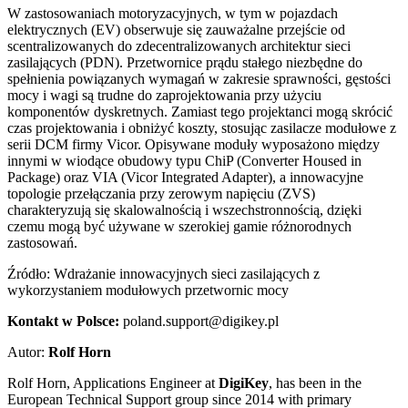
W zastosowaniach motoryzacyjnych, w tym w pojazdach
elektrycznych (EV) obserwuje się zauważalne przejście od
scentralizowanych do zdecentralizowanych architektur sieci
zasilających (PDN). Przetwornice prądu stałego niezbędne do
spełnienia powiązanych wymagań w zakresie sprawności, gęstości
mocy i wagi są trudne do zaprojektowania przy użyciu
komponentów dyskretnych. Zamiast tego projektanci mogą skrócić
czas projektowania i obniżyć koszty, stosując zasilacze modułowe z
serii DCM firmy Vicor. Opisywane moduły wyposażono między
innymi w wiodące obudowy typu ChiP (Converter Housed in
Package) oraz VIA (Vicor Integrated Adapter), a innowacyjne
topologie przełączania przy zerowym napięciu (ZVS)
charakteryzują się skalowalnością i wszechstronnością, dzięki
czemu mogą być używane w szerokiej gamie różnorodnych
zastosowań.
Źródło: Wdrażanie innowacyjnych sieci zasilających z
wykorzystaniem modułowych przetwornic mocy
Kontakt w Polsce:
poland.support@digikey.pl
Autor:
Rolf Horn
Rolf Horn, Applications Engineer at
DigiKey
, has been in the
European Technical Support group since 2014 with primary