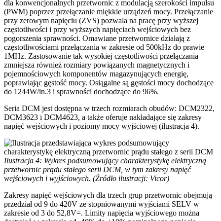
dla konwencjonalnych przetwornic z modulacją szerokości impulsu
(PWM) poprzez przełączanie miękkie urządzeń mocy. Przełączanie
przy zerowym napięciu (ZVS) pozwala na pracę przy wyższej
częstotliwości i przy wyższych napięciach wejściowych bez
pogorszenia sprawności. Omawiane przetwornice działają z
częstotliwościami przełączania w zakresie od 500kHz do prawie
1MHz. Zastosowanie tak wysokiej częstotliwości przełączania
zmniejsza również rozmiary powiązanych magnetycznych i
pojemnościowych komponentów magazynujących energię,
poprawiając gęstość mocy. Osiągalne są gęstości mocy dochodzące
do 1244W/in.3 i sprawności dochodzące do 96%.
Seria DCM jest dostępna w trzech rozmiarach obudów: DCM2322,
DCM3623 i DCM4623, a także oferuje nakładające się zakresy
napięć wejściowych i poziomy mocy wyjściowej (ilustracja 4).
Ilustracja 4: Wykres podsumowujący charakterystykę elektryczną
przetwornic prądu stałego serii DCM, w tym zakresy napięć
wejściowych i wyjściowych. (Źródło ilustracji: Vicor)
Zakresy napięć wejściowych dla trzech grup przetwornic obejmują
przedział od 9 do 420V ze stopniowanymi wyjściami SELV w
zakresie od 3 do 52,8V=. Limity napięcia wyjściowego można