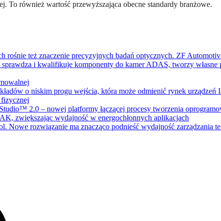
ej. To również wartość przewyższająca obecne standardy branżowe.
rośnie też znaczenie precyzyjnych badań optycznych. ZF Automotive
ZF sprawdza i kwalifikuje komponenty do kamer ADAS, tworzy własne p
amowalnej
dów o niskim progu wejścia, która może odmienić rynek urządzeń I
fizycznej
 Studio™ 2.0 – nowej platformy łączącej procesy tworzenia oprogra
K, zwiększając wydajność w energochłonnych aplikacjach
l. Nowe rozwiązanie ma znacząco podnieść wydajność zarządzania te