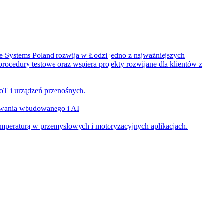
 Systems Poland rozwija w Łodzi jedno z najważniejszych
rocedury testowe oraz wspiera projekty rozwijane dla klientów z
oT i urządzeń przenośnych.
mowania wbudowanego i AI
mperaturą w przemysłowych i motoryzacyjnych aplikacjach.