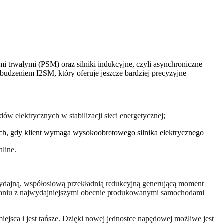
i trwałymi (PSM) oraz silniki indukcyjne, czyli asynchroniczne
budzeniem I2SM, który oferuje jeszcze bardziej precyzyjne
ów elektrycznych w stabilizacji sieci energetycznej;
h, gdy klient wymaga wysokoobrotowego silnika elektrycznego
line.
ajną, współosiową przekładnią redukcyjną generującą moment
naniu z najwydajniejszymi obecnie produkowanymi samochodami
ejsca i jest tańsze. Dzięki nowej jednostce napędowej możliwe jest