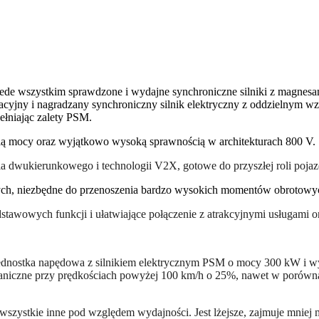
ede wszystkim sprawdzone i wydajne synchroniczne silniki z magnesam
cyjny i nagradzany synchroniczny silnik elektryczny z oddzielnym wz
ełniając zalety PSM.
cią mocy oraz wyjątkowo wysoką sprawnością w architekturach 800 V.
ia dwukierunkowego i technologii V2X, gotowe do przyszłej roli pojazd
ych, niezbędne do przenoszenia bardzo wysokich momentów obrotowyc
awowych funkcji i ułatwiające połączenie z atrakcyjnymi usługami on
ostka napędowa z silnikiem elektrycznym PSM o mocy 300 kW i wyd
haniczne przy prędkościach powyżej 100 km/h o 25%, nawet w porów
zystkie inne pod względem wydajności. Jest lżejsze, zajmuje mniej mi