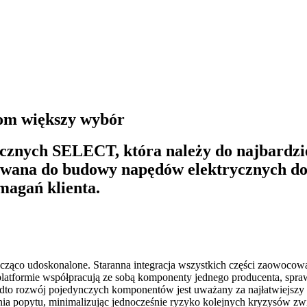
om większy wybór
ycznych SELECT, która należy do najbardz
ywana do budowy napędów elektrycznych d
magań klienta.
acząco udoskonalone. Staranna integracja wszystkich części zaowoco
j platformie współpracują ze sobą komponenty jednego producenta, spr
to rozwój pojedynczych komponentów jest uważany za najłatwiejszy i
nia popytu, minimalizując jednocześnie ryzyko kolejnych kryzysów zw