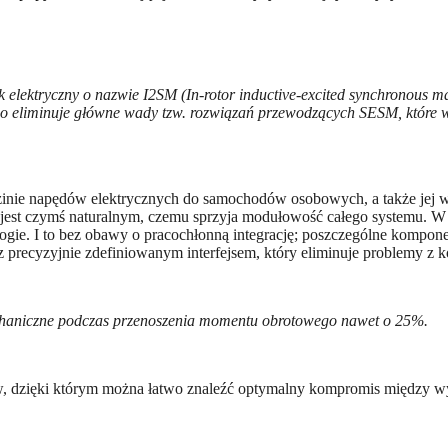
elektryczny o nazwie I2SM (In-rotor inductive-excited synchronous mac
o eliminuje główne wady tzw. rozwiązań przewodzących SESM, które wy
zinie napędów elektrycznych do samochodów osobowych, a także jej w
 jest czymś naturalnym, czemu sprzyja modułowość całego systemu. W
ogie. I to bez obawy o pracochłonną integrację; poszczególne kompo
z precyzyjnie zdefiniowanym interfejsem, który eliminuje problemy z k
echaniczne podczas przenoszenia momentu obrotowego nawet o 25%.
zięki którym można łatwo znaleźć optymalny kompromis między wysok