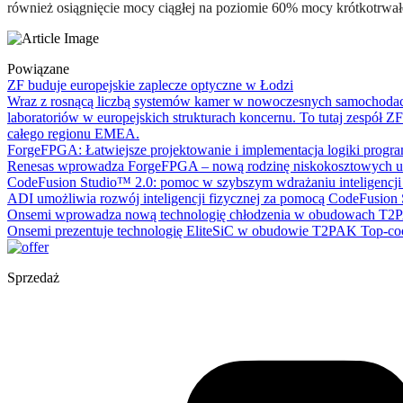
również osiągnięcie mocy ciągłej na poziomie 60% mocy krótkotrwał
Powiązane
ZF buduje europejskie zaplecze optyczne w Łodzi
Wraz z rosnącą liczbą systemów kamer w nowoczesnych samochodach 
laboratoriów w europejskich strukturach koncernu. To tutaj zespół 
całego regionu EMEA.
ForgeFPGA: Łatwiejsze projektowanie i implementacja logiki progr
Renesas wprowadza ForgeFPGA – nową rodzinę niskokosztowych ukła
CodeFusion Studio™ 2.0: pomoc w szybszym wdrażaniu inteligencji 
ADI umożliwia rozwój inteligencji fizycznej za pomocą CodeFusion
Onsemi wprowadza nową technologię chłodzenia w obudowach T2PA
Onsemi prezentuje technologię EliteSiC w obudowie T2PAK Top-coo
Sprzedaż