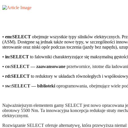
•
em:SELECT
obejmuje wszystkie typy silników elektrycznych. Prz
(ASM). Dostępne są jednak także nowe typy, w szczególności innowa
sterowanie oraz niski opór podczas toczenia (jazdy bez napędu), uzup
•
in:SELECT
to falowniki charakteryzujące się maksymalną gęstoś
•
co:SELECT — zaawansowane
przetwornice, istotne dla ładowan
•
rd:SELECT
to reduktory w układach równoległych i współosiow
•
sw:SELECT — biblioteki
oprogramowania, obejmujące wiele podst
Najważniejszym elementem gamy SELECT jest nowo opracowana jedn
obrotowy 5500 Nm. Ta innowacyjna koncepcja redukuje straty mec
elektrycznymi.
Rozwiązanie SELECT oferuje alternatywę, która przewyższa niemal ws