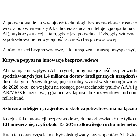
Zapotrzebowanie na wydajność technologii bezprzewodowej rośnie od 
wraz z pojawieniem się AI. Chociaż sztuczna inteligencja oparta na ch
AI), wykorzystującej ją tam, gdzie jest potrzebna. Dziś, gdy sztuczn
zapotrzebowanie na wydajność łączności bezprzewodowej.
Zarówno sieci bezprzewodowe, jak i urządzenia muszą przyspieszyć, a
Krzywa popytu na innowacje bezprzewodowe
Abstrahując od wpływu AI na rynek, popyt na łączność bezprzewodo
spodziewanych jest 1,4 miliarda dostaw inteligentnych urządze
ilości danych. Przewiduje się pięciokrotny wzrost w streamingu wid
do 2028 roku, ze względu na rosnącą powszechność tytułów AAA i g
AR/VR/XR przesuwają granice wydajności bezprzewodowej od domu 
milisekund.
Sztuczna inteligencja agentowa: skok zapotrzebowania na łączno
Kolejna fala innowacji bezprzewodowych ma odpowiadać nie tylko na 
EB miesięcznie, czyli około 15–20% całkowitego ruchu internet
Ruch ten coraz częściej ma być obsługiwany przez agentów AI. Sztuc