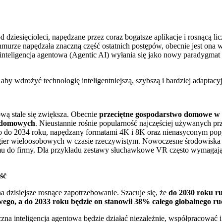
dziesięcioleci, napędzane przez coraz bogatsze aplikacje i rosnącą l
murze napędzała znaczną część ostatnich postępów, obecnie jest ona wsp
a inteligencja agentowa (Agentic AI) wyłania się jako nowy paradygmat
by wdrożyć technologię inteligentniejszą, szybszą i bardziej adaptacy
wą stale się zwiększa. Obecnie
przeciętne gospodarstwo domowe w
ń domowych
. Nieustannie rośnie popularność najczęściej używanych 
eo do 2034 roku, napędzany formatami 4K i 8K oraz nienasyconym popy
ier wieloosobowych w czasie rzeczywistym. Nowoczesne środowiska p
do firmy. Dla przykładu zestawy słuchawkowe VR często wymagają 
ść
dzisiejsze rosnące zapotrzebowanie. Szacuje się, że
do 2030 roku ru
owego, a do 2033 roku będzie on stanowił 38% całego globalnego 
zna inteligencja agentowa będzie działać niezależnie, współpracować 