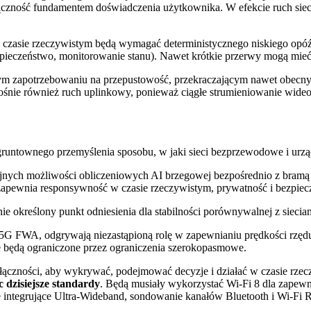
ączność fundamentem doświadczenia użytkownika. W efekcie ruch siec
 w czasie rzeczywistym będą wymagać deterministycznego niskiego opóź
zpieczeństwo, monitorowanie stanu). Nawet krótkie przerwy mogą mi
m zapotrzebowaniu na przepustowość, przekraczającym nawet obecny w
nie również ruch uplinkowy, ponieważ ciągłe strumieniowanie wideo,
gruntownego przemyślenia sposobu, w jaki sieci bezprzewodowe i urz
ajnych możliwości obliczeniowych AI brzegowej bezpośrednio z bram
 zapewnia responsywność w czasie rzeczywistym, prywatność i bezpiec
jnie określony punkt odniesienia dla stabilności porównywalnej z siec
5G FWA, odgrywają niezastąpioną rolę w zapewnianiu prędkości rzędu k
 będą ograniczone przez ograniczenia szerokopasmowe.
łączności, aby wykrywać, podejmować decyzje i działać w czasie rze
 dzisiejsze standardy
. Będą musiały wykorzystać Wi-Fi 8 dla zapewni
e integrujące Ultra-Wideband, sondowanie kanałów Bluetooth i Wi-F