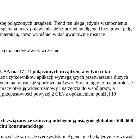
iczbę połączonych urządzeń. Trend ten ulega jedynie wzmocnieniu
ierana przez pojawienie się sztucznej inteligencji brzegowej (edge ​​
 interakcji, coraz wyraźniej widać gwałtownie rosnące
jną niż kiedykolwiek wcześniej.
 USA ma 17–21 połączonych urządzeń, a w tym roku
przez użytkowników aplikacji wymagających przetwarzania dużych
tem na transmisje sportowe na żywo. Streaming gier ma potroić się
racy oferują wideorozmowy i narzędzia do współpracy, a
przepustowości powyżej 2 Gb/s z opóźnieniem poniżej 10
ch związany ze sztuczną inteligencją osiągnie globalnie 500–600
ruchu konsumenckiego
.
i uczyć się w czasie rzeczywistym. Agenci nie będą jedynie zużywać