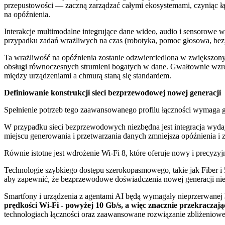
przepustowości — zaczną zarządzać całymi ekosystemami, czyniąc ł
na opóźnienia.
Interakcje multimodalne integrujące dane wideo, audio i sensorowe
przypadku zadań wrażliwych na czas (robotyka, pomoc głosowa, be
Ta wrażliwość na opóźnienia zostanie odzwierciedlona w zwiększony
obsługi równoczesnych strumieni bogatych w dane. Gwałtownie wzroś
między urządzeniami a chmurą staną się standardem.
Definiowanie konstrukcji sieci bezprzewodowej nowej generacji
Spełnienie potrzeb tego zaawansowanego profilu łączności wymaga 
W przypadku sieci bezprzewodowych niezbędna jest integracja wyd
miejscu generowania i przetwarzania danych zmniejsza opóźnienia i
Równie istotne jest wdrożenie Wi-Fi 8, które oferuje nowy i precyzy
Technologie szybkiego dostępu szerokopasmowego, takie jak Fiber i 
aby zapewnić, że bezprzewodowe doświadczenia nowej generacji nie
Smartfony i urządzenia z agentami AI będą wymagały nieprzerwanej 
prędkości Wi-Fi - powyżej 10 Gb/s, a więc znacznie przekraczając
technologiach łączności oraz zaawansowane rozwiązanie zbliżeniow