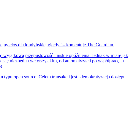
ny cios dla londyńskiej giełdy” – komentuje The Guardian.
c wyjątkową przepustowość i niskie opóźnienia. Jednak w miarę jak
taje się niezbędna we wszystkim, od automatyzacji po współpracę, a
e.
m typu open source. Celem transakcji jest „demokratyzacja dostępu