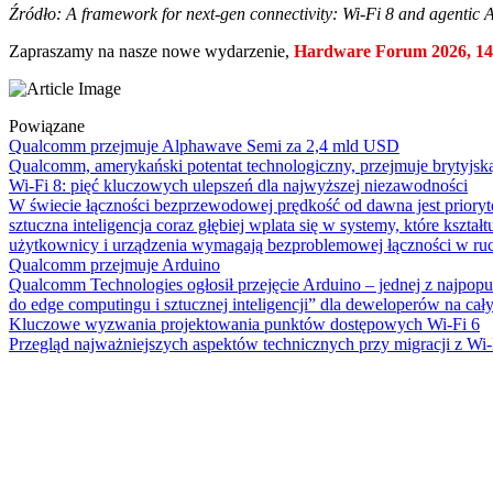
Źródło: A framework for next‑gen connectivity: Wi‑Fi 8 and agentic
Zapraszamy na nasze nowe wydarzenie,
Hardware Forum 2026, 14
Powiązane
Qualcomm przejmuje Alphawave Semi za 2,4 mld USD
Qualcomm, amerykański potentat technologiczny, przejmuje brytyjs
Wi-Fi 8: pięć kluczowych ulepszeń dla najwyższej niezawodności
W świecie łączności bezprzewodowej prędkość od dawna jest prioryt
sztuczna inteligencja coraz głębiej wplata się w systemy, które kszta
użytkownicy i urządzenia wymagają bezproblemowej łączności w ruc
Qualcomm przejmuje Arduino
Qualcomm Technologies ogłosił przejęcie Arduino – jednej z najpopul
do edge computingu i sztucznej inteligencji” dla deweloperów na cał
Kluczowe wyzwania projektowania punktów dostępowych Wi-Fi 6
Przegląd najważniejszych aspektów technicznych przy migracji z Wi-