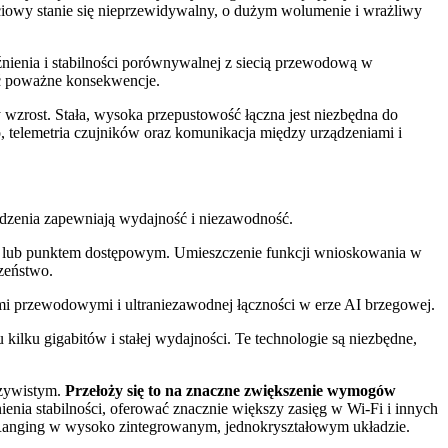
iowy stanie się nieprzewidywalny, o dużym wolumenie i wrażliwy
nienia i stabilności porównywalnej z siecią przewodową w
eć poważne konsekwencje.
zrost. Stała, wysoka przepustowość łączna jest niezbędna do
 telemetria czujników oraz komunikacja między urządzeniami i
ądzenia zapewniają wydajność i niezawodność.
ą lub punktem dostępowym. Umieszczenie funkcji wnioskowania w
zeństwo.
iami przewodowymi i ultraniezawodnej łączności w erze AI brzegowej.
ilku gigabitów i stałej wydajności. Te technologie są niezbędne,
czywistym.
Przełoży się to na znaczne zwiększenie wymogów
enia stabilności, oferować znacznie większy zasięg w Wi-Fi i innych
i Ranging w wysoko zintegrowanym, jednokryształowym układzie.