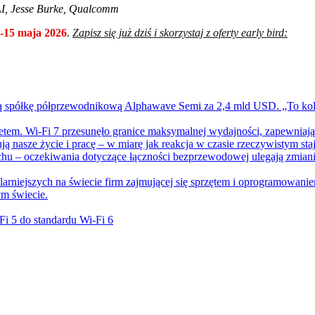
 AI, Jesse Burke, Qualcomm
-15 maja 2026
.
Zapisz się już dziś i skorzystaj z oferty early bird:
ką spółkę półprzewodnikową Alphawave Semi za 2,4 mld USD. „To kolej
etem. Wi-Fi 7 przesunęło granice maksymalnej wydajności, zapewniają
łtują nasze życie i pracę – w miarę jak reakcja w czasie rzeczywistym s
hu – oczekiwania dotyczące łączności bezprzewodowej ulegają zmiani
arniejszych na świecie firm zajmującej się sprzętem i oprogramowanie
ym świecie.
Fi 5 do standardu Wi-Fi 6