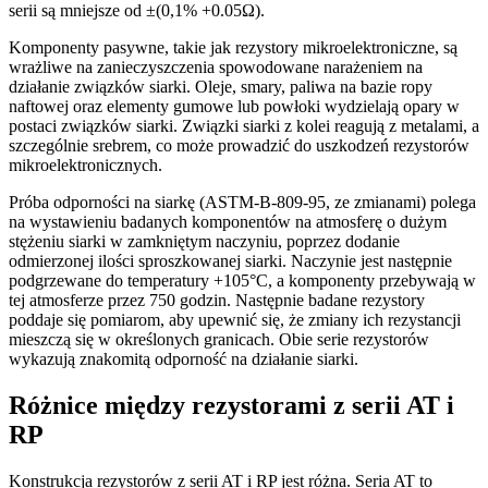
serii są mniejsze od ±(0,1% +0.05Ω).
Komponenty pasywne, takie jak rezystory mikroelektroniczne, są
wrażliwe na zanieczyszczenia spowodowane narażeniem na
działanie związków siarki. Oleje, smary, paliwa na bazie ropy
naftowej oraz elementy gumowe lub powłoki wydzielają opary w
postaci związków siarki. Związki siarki z kolei reagują z metalami, a
szczególnie srebrem, co może prowadzić do uszkodzeń rezystorów
mikroelektronicznych.
Próba odporności na siarkę (ASTM-B-809-95, ze zmianami) polega
na wystawieniu badanych komponentów na atmosferę o dużym
stężeniu siarki w zamkniętym naczyniu, poprzez dodanie
odmierzonej ilości sproszkowanej siarki. Naczynie jest następnie
podgrzewane do temperatury +105°C, a komponenty przebywają w
tej atmosferze przez 750 godzin. Następnie badane rezystory
poddaje się pomiarom, aby upewnić się, że zmiany ich rezystancji
mieszczą się w określonych granicach. Obie serie rezystorów
wykazują znakomitą odporność na działanie siarki.
Różnice między rezystorami z serii AT i
RP
Konstrukcja rezystorów z serii AT i RP jest różna. Seria AT to