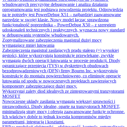
wbudowanych precyzyjne debugowanie i analiza działania
oprogramowania jest podstawą powodzenia projektu. Odpowiedzią
na te potrzeby jest PowerDebug X51 – najbardziej zaawansowane
narzędzie w swojej klasie. Nowy model łącząc sprawdzoną
funkcjonalność poprzednika – PowerDebug X50 – z szeregiem
udoskonaleń technicznych i praktycznych, wyznacza nowy standard
w debugowaniu systemów wbudowanych.
Zoptymalizowane zabezpieczenia magistral dużej mocy
wymagające mniej lutowania
Zabezpieczenia magistral zasilających prądu stałego (=) wysokiej
gęstości, które wykorzystują konstrukcje przewlekane, zwykle
wymagają dwóch operacji lutowania w procesie produkcji. Diody
ograniczające przepięcia (TVS) w dyskretnych obudowach
bezodprowadzeniowych (DFN) firmy Bourns Inc. wykorzystują
konstrukcję do montażu powierzchniowego, co eliminuje operacje
lutowania od spodu w nowoczesnych projektach zawierających
komponenty zabezpieczające dużej mocy.
Wykorzystaj zalety diod idealnych ze zintegrowanymi tranzystorami
MOSFET
Nowoczesne układy zasilania wymagają większej sprawności i
niezawodności. Diody idealne, oparte na tranzystorach MOSFET,
minimalizują straty mocy i oferują zaawansowane funkcje ochronne.
Ich właściwy dobór to jednak kwestia kompromisów między
parametrami, integracją i kosztami.
ERP w produkcji elektroniki – efektywność, kontrola, optymalizacja