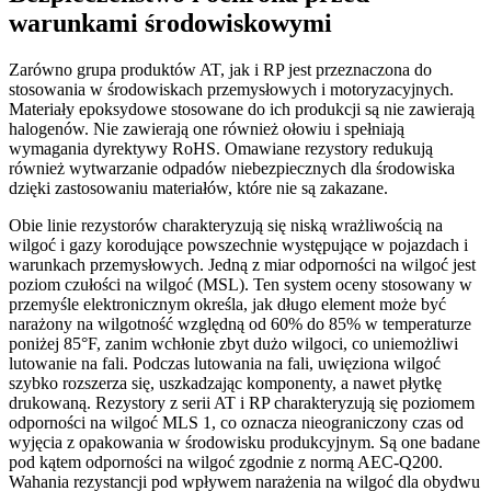
warunkami środowiskowymi
Zarówno grupa produktów AT, jak i RP jest przeznaczona do
stosowania w środowiskach przemysłowych i motoryzacyjnych.
Materiały epoksydowe stosowane do ich produkcji są nie zawierają
halogenów. Nie zawierają one również ołowiu i spełniają
wymagania dyrektywy RoHS. Omawiane rezystory redukują
również wytwarzanie odpadów niebezpiecznych dla środowiska
dzięki zastosowaniu materiałów, które nie są zakazane.
Obie linie rezystorów charakteryzują się niską wrażliwością na
wilgoć i gazy korodujące powszechnie występujące w pojazdach i
warunkach przemysłowych. Jedną z miar odporności na wilgoć jest
poziom czułości na wilgoć (MSL). Ten system oceny stosowany w
przemyśle elektronicznym określa, jak długo element może być
narażony na wilgotność względną od 60% do 85% w temperaturze
poniżej 85°F, zanim wchłonie zbyt dużo wilgoci, co uniemożliwi
lutowanie na fali. Podczas lutowania na fali, uwięziona wilgoć
szybko rozszerza się, uszkadzając komponenty, a nawet płytkę
drukowaną. Rezystory z serii AT i RP charakteryzują się poziomem
odporności na wilgoć MLS 1, co oznacza nieograniczony czas od
wyjęcia z opakowania w środowisku produkcyjnym. Są one badane
pod kątem odporności na wilgoć zgodnie z normą AEC-Q200.
Wahania rezystancji pod wpływem narażenia na wilgoć dla obydwu