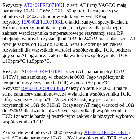
Rezystory
AT0402FRE0710KL
z serii AT firmy YAGEO mają
parametry 10kΩ, 1/16W, TCR ±50ppm/°C i dostępne są w
obudowach 0402. Ich odpowiednikiem w serii RP są
rezystory
RP0402FRE0710KL
o takich samych specyfikacjach.
Różnica między produktami polega na tym, że dla podanego
zakresu współczynnika temperaturowego rezystancji seria RP
obejmuje wartości rezystancji od 10Ω do 240kΩ, natomiast seria AT
oferuje zakres od 10Ω do 100kΩ. Seria RP oferuje ten zakres
rezystancji dla wszystkich wartości współczynnika TCR, podczas
gdy seria AT ogranicza zakres dla wartości współczynnika TCR
±10ppm/°C i ±5ppm/°C.
Rezystor
AT0603DRE0710KL
z serii AT ma parametry 10kΩ,
1/10W i jest zamknięty w obudowie 0603. Jego współczynnik
temperaturowy rezystancji (TCR) wynosi ±50 ppm/°C.
Rezystor
RP0603DRD0710KL
należy do serii RP 0603 i ma te
same parametry znamionowe, za wyjątkiem współczynnika TCR,
który wynosi ±25ppm/°C. W serii RP dostępny jest zakres
rezystancji od 10Ω do 910kΩ. Rezystory AT mają wartości od 10Ω
do 330kΩ dla dwóch najwyższych specyfikacji współczynnika
TCR i znacznie bardziej restrykcyjny zakres dla niższych wyborów
współczynnika TCR.
Zamknięte w obudowach 0805 rezystory
AT0805BRD0710KL
z
serii AT mają parametry 10kΩ, 1/8W i współczynnik TCR równy