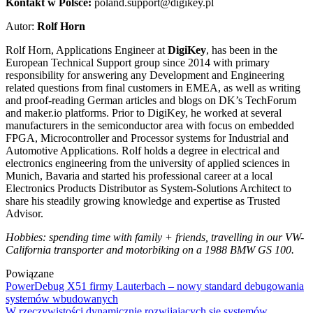
Kontakt w Polsce:
poland.support@digikey.pl
Autor:
Rolf Horn
Rolf Horn, Applications Engineer at
DigiKey
, has been in the
European Technical Support group since 2014 with primary
responsibility for answering any Development and Engineering
related questions from final customers in EMEA, as well as writing
and proof-reading German articles and blogs on DK’s TechForum
and maker.io platforms. Prior to DigiKey, he worked at several
manufacturers in the semiconductor area with focus on embedded
FPGA, Microcontroller and Processor systems for Industrial and
Automotive Applications. Rolf holds a degree in electrical and
electronics engineering from the university of applied sciences in
Munich, Bavaria and started his professional career at a local
Electronics Products Distributor as System-Solutions Architect to
share his steadily growing knowledge and expertise as Trusted
Advisor.
Hobbies: spending time with family + friends, travelling in our VW-
California transporter and motorbiking on a 1988 BMW GS 100.
Powiązane
PowerDebug X51 firmy Lauterbach – nowy standard debugowania
systemów wbudowanych
W rzeczywistości dynamicznie rozwijających się systemów