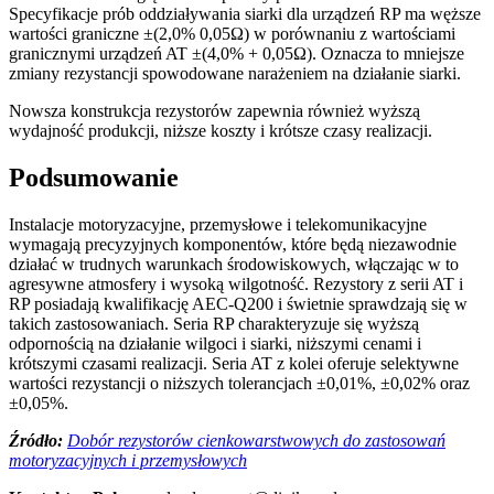
Specyfikacje prób oddziaływania siarki dla urządzeń RP ma węższe
wartości graniczne ±(2,0% 0,05Ω) w porównaniu z wartościami
granicznymi urządzeń AT ±(4,0% + 0,05Ω). Oznacza to mniejsze
zmiany rezystancji spowodowane narażeniem na działanie siarki.
Nowsza konstrukcja rezystorów zapewnia również wyższą
wydajność produkcji, niższe koszty i krótsze czasy realizacji.
Podsumowanie
Instalacje motoryzacyjne, przemysłowe i telekomunikacyjne
wymagają precyzyjnych komponentów, które będą niezawodnie
działać w trudnych warunkach środowiskowych, włączając w to
agresywne atmosfery i wysoką wilgotność. Rezystory z serii AT i
RP posiadają kwalifikację AEC-Q200 i świetnie sprawdzają się w
takich zastosowaniach. Seria RP charakteryzuje się wyższą
odpornością na działanie wilgoci i siarki, niższymi cenami i
krótszymi czasami realizacji. Seria AT z kolei oferuje selektywne
wartości rezystancji o niższych tolerancjach ±0,01%, ±0,02% oraz
±0,05%.
Źródło:
Dobór rezystorów cienkowarstwowych do zastosowań
motoryzacyjnych i przemysłowych