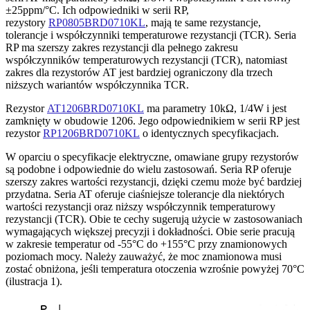
±25ppm/°C. Ich odpowiedniki w serii RP,
rezystory
RP0805BRD0710KL
, mają te same rezystancje,
tolerancje i współczynniki temperaturowe rezystancji (TCR). Seria
RP ma szerszy zakres rezystancji dla pełnego zakresu
współczynników temperaturowych rezystancji (TCR), natomiast
zakres dla rezystorów AT jest bardziej ograniczony dla trzech
niższych wariantów współczynnika TCR.
Rezystor
AT1206BRD0710KL
ma parametry 10kΩ, 1/4W i jest
zamknięty w obudowie 1206. Jego odpowiednikiem w serii RP jest
rezystor
RP1206BRD0710KL
o identycznych specyfikacjach.
W oparciu o specyfikacje elektryczne, omawiane grupy rezystorów
są podobne i odpowiednie do wielu zastosowań. Seria RP oferuje
szerszy zakres wartości rezystancji, dzięki czemu może być bardziej
przydatna. Seria AT oferuje ciaśniejsze tolerancje dla niektórych
wartości rezystancji oraz niższy współczynnik temperaturowy
rezystancji (TCR). Obie te cechy sugerują użycie w zastosowaniach
wymagających większej precyzji i dokładności. Obie serie pracują
w zakresie temperatur od -55°C do +155°C przy znamionowych
poziomach mocy. Należy zauważyć, że moc znamionowa musi
zostać obniżona, jeśli temperatura otoczenia wzrośnie powyżej 70°C
(ilustracja 1).