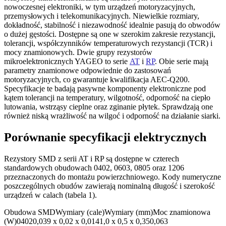
nowoczesnej elektroniki, w tym urządzeń motoryzacyjnych,
przemysłowych i telekomunikacyjnych. Niewielkie rozmiary,
dokładność, stabilność i niezawodność idealnie pasują do obwodów
o dużej gęstości. Dostępne są one w szerokim zakresie rezystancji,
tolerancji, współczynników temperaturowych rezystancji (TCR) i
mocy znamionowych. Dwie grupy rezystorów
mikroelektronicznych YAGEO to serie
AT
i
RP
. Obie serie mają
parametry znamionowe odpowiednie do zastosowań
motoryzacyjnych, co gwarantuje kwalifikacja AEC-Q200.
Specyfikacje te badają pasywne komponenty elektroniczne pod
kątem tolerancji na temperatury, wilgotność, odporność na ciepło
lutowania, wstrząsy cieplne oraz zginanie płytek. Sprawdzają one
również niską wrażliwość na wilgoć i odporność na działanie siarki.
Porównanie specyfikacji elektrycznych
Rezystory SMD z serii AT i RP są dostępne w czterech
standardowych obudowach 0402, 0603, 0805 oraz 1206
przeznaczonych do montażu powierzchniowego. Kody numeryczne
poszczególnych obudów zawierają nominalną długość i szerokość
urządzeń w calach (tabela 1).
Obudowa SMDWymiary (cale)Wymiary (mm)Moc znamionowa
(W)04020,039 x 0,02 x 0,0141,0 x 0,5 x 0,350,063