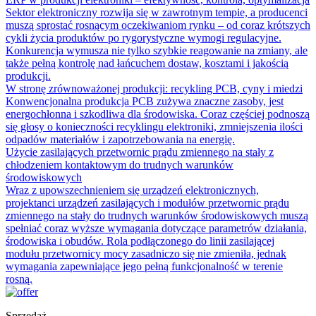
Sektor elektroniczny rozwija się w zawrotnym tempie, a producenci
muszą sprostać rosnącym oczekiwaniom rynku – od coraz krótszych
cykli życia produktów po rygorystyczne wymogi regulacyjne.
Konkurencja wymusza nie tylko szybkie reagowanie na zmiany, ale
także pełną kontrolę nad łańcuchem dostaw, kosztami i jakością
produkcji.
W stronę zrównoważonej produkcji: recykling PCB, cyny i miedzi
Konwencjonalna produkcja PCB zużywa znaczne zasoby, jest
energochłonna i szkodliwa dla środowiska. Coraz częściej podnoszą
się głosy o konieczności recyklingu elektroniki, zmniejszenia ilości
odpadów materiałów i zapotrzebowania na energię.
Użycie zasilających przetwornic prądu zmiennego na stały z
chłodzeniem kontaktowym do trudnych warunków
środowiskowych
Wraz z upowszechnieniem się urządzeń elektronicznych,
projektanci urządzeń zasilających i modułów przetwornic prądu
zmiennego na stały do trudnych warunków środowiskowych muszą
spełniać coraz wyższe wymagania dotyczące parametrów działania,
środowiska i obudów. Rola podłączonego do linii zasilającej
modułu przetwornicy mocy zasadniczo się nie zmieniła, jednak
wymagania zapewniające jego pełną funkcjonalność w terenie
rosną.
Sprzedaż