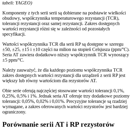
tabeli: YAGEO)
Komponenty z tych serii serii są dobierane na podstawie wielkości
obudowy, współczynnika temperaturowego rezystancji (TCR),
tolerancji rezystancji oraz samej rezystancji. Zakres dostępnych
wartości rezystancji różni się w zależności od pozostałych
specyfikacji.
Wartości współczynnika TCR dla serii RP są dostępne w szeregu
±50, ±25, ±15 i ±10 części na milion na stopień Celsjusza (ppm/°C).
Seria AT zawiera dodatkowo niższy współczynnik TCR wynoszący
±5 ppm/°C.
Należy zauważyć, że dla każdego poziomu współczynnika TCR
zakres dostępnych wartości rezystancji dla urządzeń z serii RP jest
większy lub równy wartościom dla rezystorów AT.
Obie serie oferują najczęściej stosowane wartości tolerancji 0,1%,
0,25%, 0,5% i 1%. Jednak seria AT oferuje trzy dodatkowe poziomy
tolerancji: 0,05%, 0,02% i 0,01%. Precyzyjne tolerancje są rzadziej
wymagane, a zakres oferowanych wartości rezystorów jest bardziej
ograniczony.
Porównanie serii AT i RP rezystorów