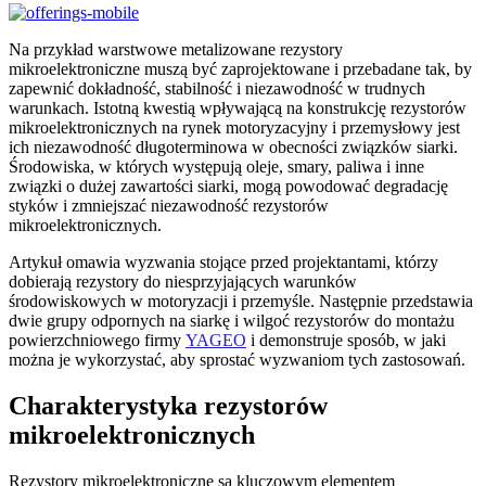
Na przykład warstwowe metalizowane rezystory
mikroelektroniczne muszą być zaprojektowane i przebadane tak, by
zapewnić dokładność, stabilność i niezawodność w trudnych
warunkach. Istotną kwestią wpływającą na konstrukcję rezystorów
mikroelektronicznych na rynek motoryzacyjny i przemysłowy jest
ich niezawodność długoterminowa w obecności związków siarki.
Środowiska, w których występują oleje, smary, paliwa i inne
związki o dużej zawartości siarki, mogą powodować degradację
styków i zmniejszać niezawodność rezystorów
mikroelektronicznych.
Artykuł omawia wyzwania stojące przed projektantami, którzy
dobierają rezystory do niesprzyjających warunków
środowiskowych w motoryzacji i przemyśle. Następnie przedstawia
dwie grupy odpornych na siarkę i wilgoć rezystorów do montażu
powierzchniowego firmy
YAGEO
i demonstruje sposób, w jaki
można je wykorzystać, aby sprostać wyzwaniom tych zastosowań.
Charakterystyka rezystorów
mikroelektronicznych
Rezystory mikroelektroniczne są kluczowym elementem