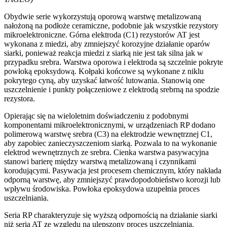
Obydwie serie wykorzystują oporową warstwę metalizowaną
nałożoną na podłoże ceramiczne, podobnie jak wszystkie rezystory
mikroelektroniczne. Górna elektroda (C1) rezystorów AT jest
wykonana z miedzi, aby zmniejszyć korozyjne działanie oparów
siarki, ponieważ reakcja miedzi z siarką nie jest tak silna jak w
przypadku srebra. Warstwa oporowa i elektroda są szczelnie pokryte
powłoką epoksydową. Kołpaki końcowe są wykonane z niklu
pokrytego cyną, aby uzyskać łatwość lutowania. Stanowią one
uszczelnienie i punkty połączeniowe z elektrodą srebrną na spodzie
rezystora.
Opierając się na wieloletnim doświadczeniu z podobnymi
komponentami mikroelektronicznymi, w urządzeniach RP dodano
polimerową warstwę srebra (C3) na elektrodzie wewnętrznej C1,
aby zapobiec zanieczyszczeniom siarką. Pozwala to na wykonanie
elektrod wewnętrznych ze srebra. Cienka warstwa pasywacyjna
stanowi barierę między warstwą metalizowaną i czynnikami
korodującymi. Pasywacja jest procesem chemicznym, który nakłada
odporną warstwę, aby zmniejszyć prawdopodobieństwo korozji lub
wpływu środowiska. Powłoka epoksydowa uzupełnia proces
uszczelniania.
Seria RP charakteryzuje się wyższą odpornością na działanie siarki
niż seria AT ze względu na ulepszony proces uszczelniania.